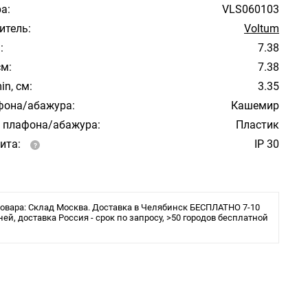
а:
VLS060103
итель:
Voltum
:
7.38
см:
7.38
in, см:
3.35
фона/абажура:
Кашемир
 плафона/абажура:
Пластик
ита:
IP 30
овара: Склад Москва. Доставка в Челябинск БЕСПЛАТНО 7-10
ней, доставка Россия - срок по запросу, >50 городов бесплатной