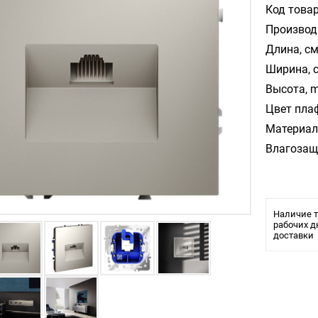
Код товар
Производ
Длина, см
Ширина, 
Высота, m
Цвет пла
Материал
Влагозащ
Наличие т
рабочих д
доставки