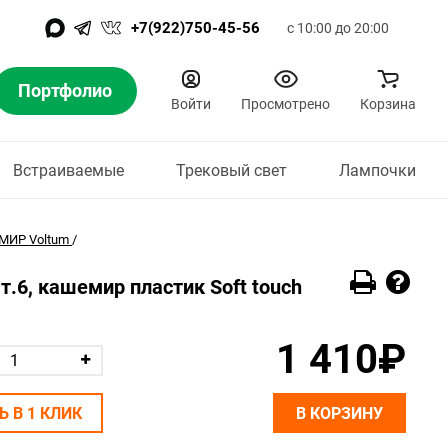
+7(922)750-45-56
с 10:00 до 20:00
Портфолио
Войти
Просмотрено
Корзина
Встраиваемые
Трековый свет
Лампочки
МИР Voltum
/
.6, кашемир пластик Soft touch
1 410₽
Ь В 1 КЛИК
В КОРЗИНУ