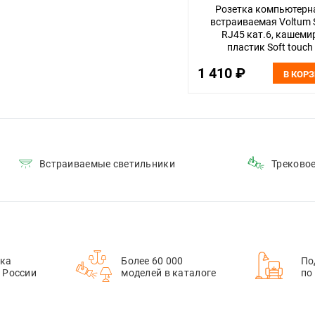
Розетка компьютерн
встраиваемая Voltum 
RJ45 кат.6, кашеми
пластик Soft touch
VLS060103
1 410 ₽
В КОР
Встраиваемые светильники
Треково
ка
Более 60 000
По
й России
моделей в каталоге
по