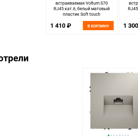
встраиваемая Voltum S70
встр
RJ45 кат.6, белый матовый
RJ45
пластик Soft touch
VLS060102
1 410 ₽
1 30
В КОРЗИНУ
отрели