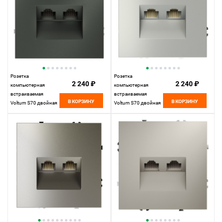
Розетка
Розетка
2 240 ₽
2 240 ₽
компьютерная
компьютерная
встраиваемая
встраиваемая
В КОРЗИНУ
В КОРЗИНУ
Voltum S70 двойная
Voltum S70 двойная
RJ45+RJ45 кат.6,
RJ45+RJ45 кат.6,
титан пластик Soft
сталь пластик Soft
touch VLS060206
touch VLS060205