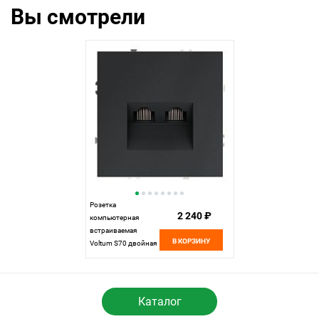
Вы смотрели
Розетка
2 240 ₽
компьютерная
встраиваемая
В КОРЗИНУ
Voltum S70 двойная
RJ45+RJ45 кат.6,
графит пластик Soft
touch VLS060207
Каталог