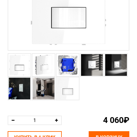
4 060₽