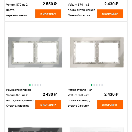
2 550 ₽
2 430 ₽
Voltum S70 на 2
Voltum S70 на 2
поста,
поста, титан, стекло
В КОРЗИНУ
В КОРЗИНУ
черный,стекло
Стекло/пластик
Стекло/пластик
VLS110206
VLS110208
Рамка стеклянная
Рамка стеклянная
2 430 ₽
2 430 ₽
Voltum S70 на 2
Voltum S70 на 2
поста, сталь, стекло
поста, кашемир,
В КОРЗИНУ
В КОРЗИНУ
Стекло/пластик
стекло Стекло/
VLS110205
пластик VLS110203