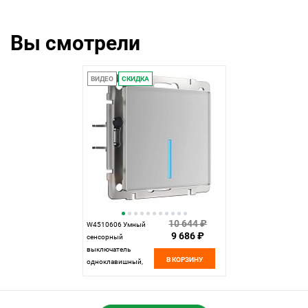
4690389156021
Вы смотрели
ВИДЕО
СКИДКА
10 644 ₽
W4510606 Умный
9 686 ₽
cенсорный
выключатель
В КОРЗИНУ
одноклавишный,
серебряный Werkel,
4690389149825