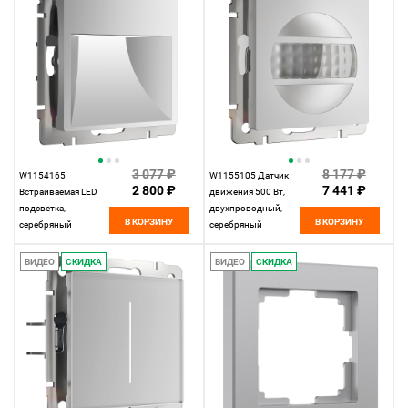
3 077 ₽
8 177 ₽
W1154165
W1155105 Датчик
2 800 ₽
7 441 ₽
Встраиваемая LED
движения 500 Вт,
подсветка,
двухпроводный,
В КОРЗИНУ
В КОРЗИНУ
серебряный
серебряный
матовый Werkel,
матовый Werkel,
4690389205408
4690389205446
ВИДЕО
СКИДКА
ВИДЕО
СКИДКА