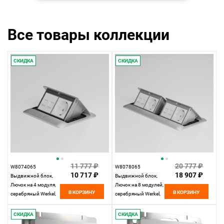
скачков напряжения.
Все товары коллекции
СКИДКА
СКИДКА
11 777 ₽
20 777 ₽
W8074065
W8078065
10 717 ₽
18 907 ₽
Выдвижной блок,
Выдвижной блок,
Лючок на 4 модуля,
Лючок на 8 модулей,
В КОРЗИНУ
В КОРЗИНУ
серебряный Werkel,
серебряный Werkel,
4690389211720
4690389211737
СКИДКА
СКИДКА