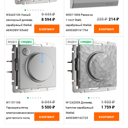
9 444 ₽
W3443106 Умный
W0011806 Рамка на
235 ₽
214 ₽
8 594 ₽
сенсорный диммер,
1 пост Stark,
серебряный Werkel,
серебряный Werkel,
В КОРЗИНУ
В КОРЗИНУ
4690389195440
4690389161704
ВИДЕО
СКИДКА
ВИДЕО
СКИДКА
6 044 ₽
1 933 ₽
W1151106
W1242006 Диммер,
5 500 ₽
1 759 ₽
Терморегулятор
hammer серебряный
электромеханический
Werkel,
В КОРЗИНУ
В КОРЗИНУ
для теплого пола,
4690389162725
серебряный Werkel,