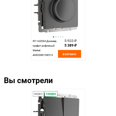
5 922 ₽
W1142004 Диммер,
5 389 ₽
графит рифленый
Werkel,
В КОРЗИНУ
4690389158513
Вы смотрели
ВИДЕО
СКИДКА