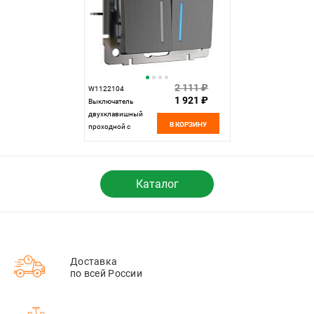
2 111 ₽
W1122104
1 921 ₽
Выключатель
двухклавишный
В КОРЗИНУ
проходной с
подсветкой, графит
рифленый Werkel,
4690389158490
Каталог
Доставка
по всей России