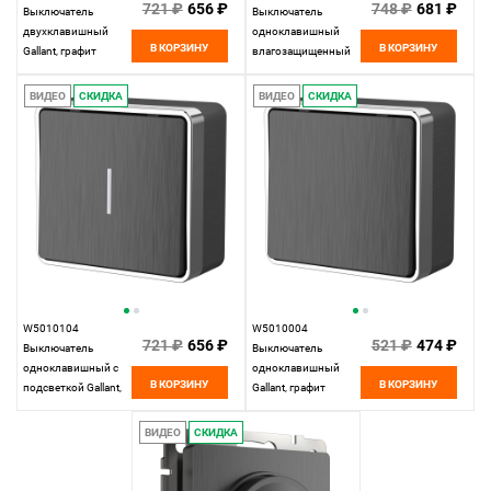
721 ₽
656 ₽
748 ₽
681 ₽
Выключатель
Выключатель
двухклавишный
одноклавишный
В КОРЗИНУ
В КОРЗИНУ
Gallant, графит
влагозащищенный
рифленый Werkel,
Gallant, графит
4690389164132
рифленый Werkel,
ВИДЕО
СКИДКА
ВИДЕО
СКИДКА
4690389164019
W5010104
W5010004
721 ₽
656 ₽
521 ₽
474 ₽
Выключатель
Выключатель
одноклавишный с
одноклавишный
В КОРЗИНУ
В КОРЗИНУ
подсветкой Gallant,
Gallant, графит
графит рифленый
рифленый Werkel,
Werkel,
4690389163739
ВИДЕО
СКИДКА
4690389163814