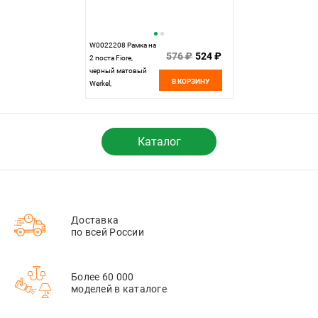
W0022208 Рамка на
576 ₽
524 ₽
2 поста Fiore,
черный матовый
В КОРЗИНУ
Werkel,
4690389160370
Каталог
Доставка
по всей России
Более 60 000
моделей в каталоге