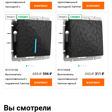
одноклавишный
одноклавишный
В КОРЗИНУ
В КОРЗИНУ
проходной с
проходной, hammer
подсветкой, hammer
черный Werkel,
черный Werkel,
4690389162053
ВИДЕО
СКИДКА
ВИДЕО
СКИДКА
4690389162145
W1210108
W1210008
655 ₽
596 ₽
342 ₽
311 ₽
Выключатель
Выключатель
одноклавишный с
одноклавишный,
В КОРЗИНУ
В КОРЗИНУ
подсветкой, hammer
hammer черный
черный Werkel,
Werkel,
4690389162015
4690389161971
Вы смотрели