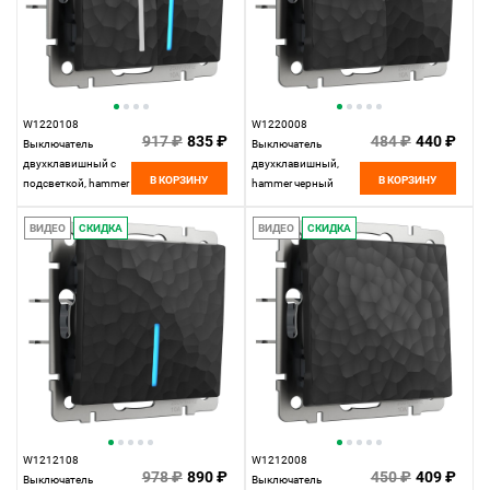
W1220108
W1220008
917 ₽
835 ₽
484 ₽
440 ₽
Выключатель
Выключатель
двухклавишный с
двухклавишный,
В КОРЗИНУ
В КОРЗИНУ
подсветкой, hammer
hammer черный
черный Werkel,
Werkel,
4690389162374
4690389162329
ВИДЕО
СКИДКА
ВИДЕО
СКИДКА
W1212108
W1212008
978 ₽
890 ₽
450 ₽
409 ₽
Выключатель
Выключатель