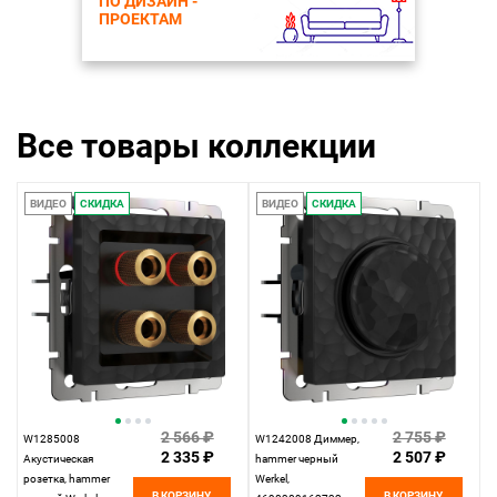
ПО ДИЗАЙН -
ПРОЕКТАМ
Все товары коллекции
ВИДЕО
СКИДКА
ВИДЕО
СКИДКА
2 566 ₽
2 755 ₽
W1285008
W1242008 Диммер,
2 335 ₽
2 507 ₽
Акустическая
hammer черный
розетка, hammer
Werkel,
В КОРЗИНУ
В КОРЗИНУ