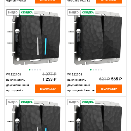
черный Werkel,
4690389162732
4690389163128
ВИДЕО
СКИДКА
ВИДЕО
СКИДКА
1 377 ₽
W1222108
W1222008
621 ₽
565 ₽
1 253 ₽
Выключатель
Выключатель
двухклавишный
двухклавишный
В КОРЗИНУ
В КОРЗИНУ
проходной с
проходной, hammer
подсветкой, hammer
черный Werkel,
черный Werkel,
4690389162473
ВИДЕО
СКИДКА
ВИДЕО
СКИДКА
4690389162640