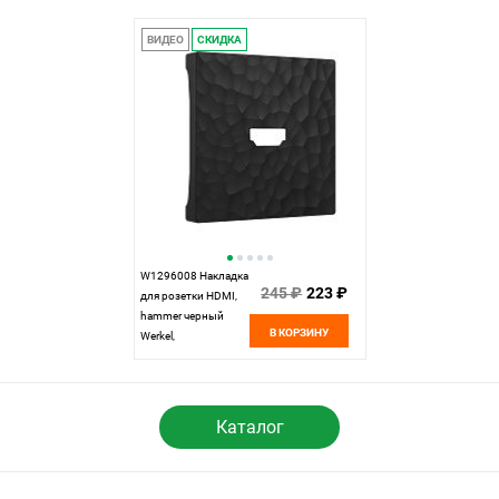
ВИДЕО
СКИДКА
W1296008 Накладка
245 ₽
223 ₽
для розетки HDMI,
hammer черный
В КОРЗИНУ
Werkel,
4690389163241
Каталог