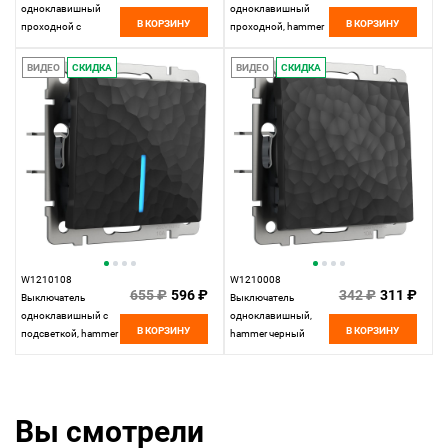
одноклавишный
одноклавишный
В КОРЗИНУ
В КОРЗИНУ
проходной с
проходной, hammer
подсветкой, hammer
черный Werkel,
черный Werkel,
4690389162053
ВИДЕО
СКИДКА
ВИДЕО
СКИДКА
4690389162145
W1210108
W1210008
655 ₽
596 ₽
342 ₽
311 ₽
Выключатель
Выключатель
одноклавишный с
одноклавишный,
В КОРЗИНУ
В КОРЗИНУ
подсветкой, hammer
hammer черный
черный Werkel,
Werkel,
4690389162015
4690389161971
Вы смотрели