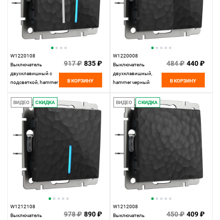
W1220108
W1220008
917 ₽
835 ₽
484 ₽
440 ₽
Выключатель
Выключатель
двухклавишный с
двухклавишный,
В КОРЗИНУ
В КОРЗИНУ
подсветкой, hammer
hammer черный
черный Werkel,
Werkel,
4690389162374
4690389162329
ВИДЕО
СКИДКА
ВИДЕО
СКИДКА
W1212108
W1212008
978 ₽
890 ₽
450 ₽
409 ₽
Выключатель
Выключатель