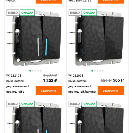
Werkel,
4690389162732
4690389163081
ВИДЕО
СКИДКА
ВИДЕО
СКИДКА
1 377 ₽
W1222108
W1222008
621 ₽
565 ₽
1 253 ₽
Выключатель
Выключатель
двухклавишный
двухклавишный
В КОРЗИНУ
В КОРЗИНУ
проходной с
проходной, hammer
подсветкой, hammer
черный Werkel,
черный Werkel,
4690389162473
ВИДЕО
СКИДКА
ВИДЕО
СКИДКА
4690389162640