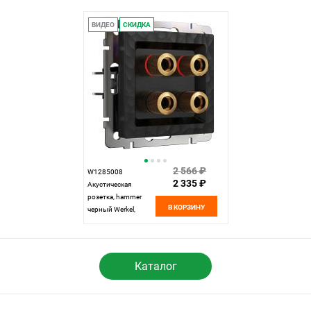
ВИДЕО
СКИДКА
2 566 ₽
W1285008
2 335 ₽
Акустическая
розетка, hammer
В КОРЗИНУ
черный Werkel,
4690389163128
Каталог