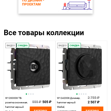
ПО ДИЗАЙН -
ПРОЕКТАМ
Все товары коллекции
ВИДЕО
СКИДКА
ВИДЕО
СКИДКА
2 755 ₽
W1283008 ТВ-
W1242008 Диммер,
555 ₽
505 ₽
2 507 ₽
розетка оконечная,
hammer черный
hammer черный
Werkel,
В КОРЗИНУ
В КОРЗИНУ