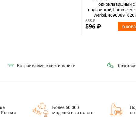
одноклавишный с
подсветкой, hammer че
Werkel, 46903891620
655 ₽
596 ₽
В КОР
Встраиваемые светильники
Треково
ка
Более 60 000
По
й России
моделей в каталоге
по