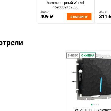
hammer черный Werkel,
4690389162053
450 ₽
342 ₽
409 ₽
311 
В КОРЗИНУ
отрели
ВИДЕО
СКИДКА
W1210108 Выключат