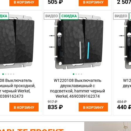
505 ₽
2 50
В КОРЗИНУ
В КОРЗИНУ
ДКА
ВИДЕО
СКИДКА
ВИДЕО
08 Выключатель
W1220108 Выключатель
W12
ишный проходной,
двухклавишный с
дву
 черный Werkel,
подсветкой, hammer черный
90389162473
Werkel, 4690389162374
917 ₽
484 ₽
835 ₽
440 
В КОРЗИНУ
В КОРЗИНУ