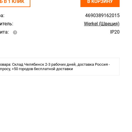
Ь В 1 КЛИК
В КОРЗИНУ
а:
4690389162015
итель:
Werkel (Швеция)
ита:
IP20
овара: Склад Челябинск 2-3 рабочих дней, доставка Россия -
апросу, >50 городов бесплатной доставки