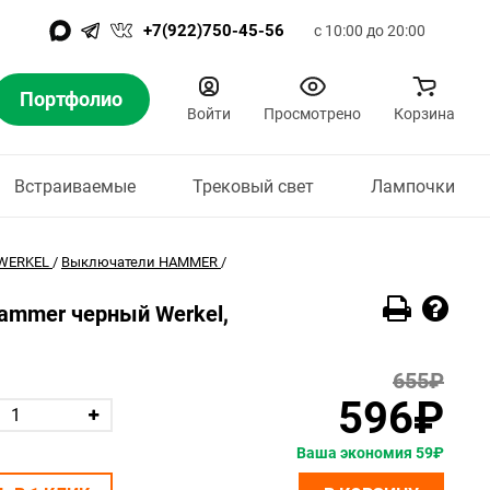
+7(922)750-45-56
с 10:00 до 20:00
Портфолио
Войти
Просмотрено
Корзина
Встраиваемые
Трековый свет
Лампочки
WERKEL
/
Выключатели HAMMER
/
ammer черный Werkel,
655₽
596₽
Ваша экономия 59₽