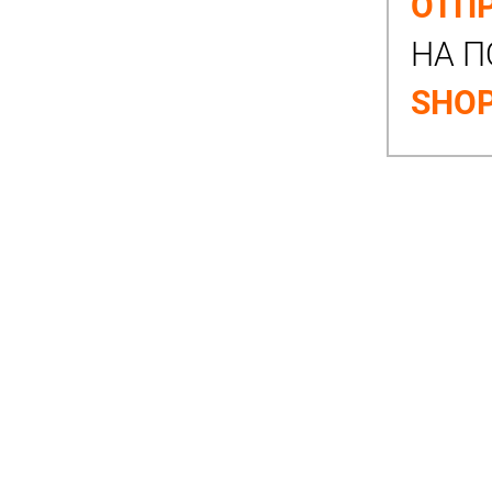
ОТПР
НА П
SHOP