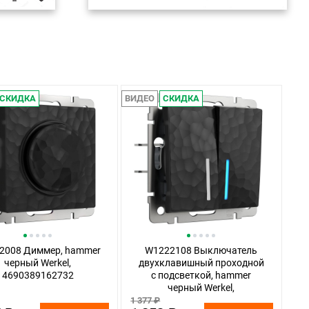
СКИДКА
ВИДЕО
СКИДКА
2008 Диммер, hammer
W1222108 Выключатель
черный Werkel,
двухклавишный проходной
4690389162732
с подсветкой, hammer
черный Werkel,
4690389162640
1 377 ₽