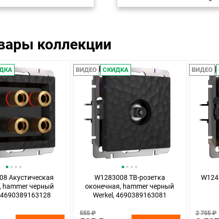
овары коллекции
ДКА
ВИДЕО
СКИДКА
ВИДЕО
08 Акустическая
W1283008 ТВ-розетка
W124
, hammer черный
оконечная, hammer черный
, 4690389163128
Werkel, 4690389163081
555 ₽
2 755 ₽