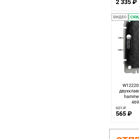
2 335 ₽
ВИДЕО
СКИ
W12220
двухклав
hammer
46
621 ₽
565 ₽