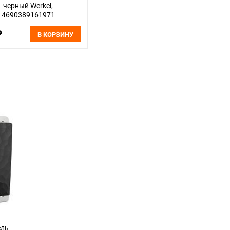
черный Werkel,
4690389161971
₽
В КОРЗИНУ
ель