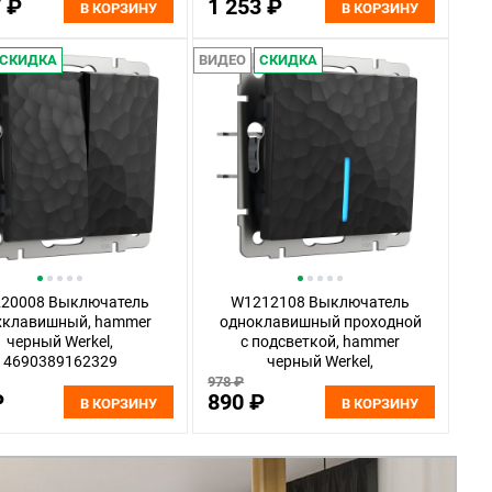
7 ₽
1 253 ₽
В КОРЗИНУ
В КОРЗИНУ
СКИДКА
ВИДЕО
СКИДКА
20008 Выключатель
W1212108 Выключатель
хклавишный, hammer
одноклавишный проходной
черный Werkel,
с подсветкой, hammer
4690389162329
черный Werkel,
4690389162145
978 ₽
₽
890 ₽
В КОРЗИНУ
В КОРЗИНУ