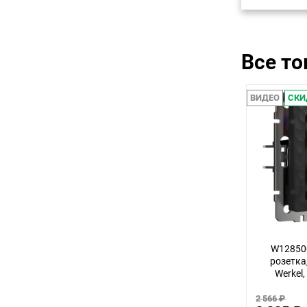
Все т
ВИДЕО
СКИ
W12850
розетка
Werkel
2 566 ₽