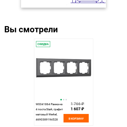
Вы смотрели
СКИДКА
1 766 ₽
W0041864 Рамка на
1 607 ₽
4 поста Stark, графит
матовый Werkel,
В КОРЗИНУ
4690389194528