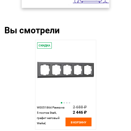
Вы смотрели
СКИДКА
2 688 ₽
W0051864 Рамка на
2 446 ₽
5 постов Stark,
графит матовый
В КОРЗИНУ
Werkel,
4690389194535