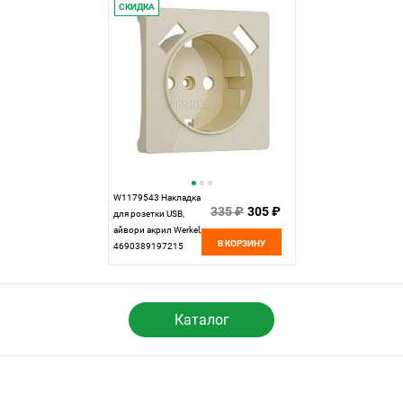
СКИДКА
W1179543 Накладка
335 ₽
305 ₽
для розетки USB,
айвори акрил Werkel,
В КОРЗИНУ
4690389197215
Каталог