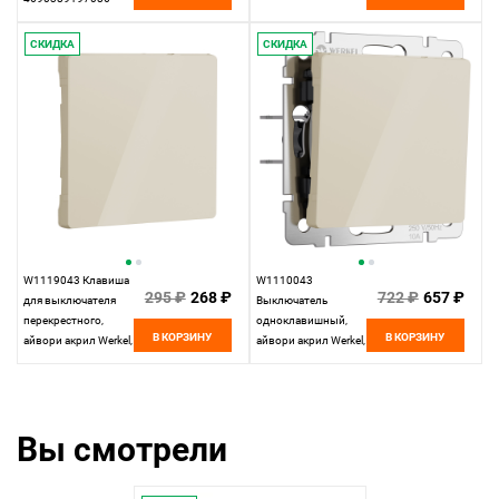
СКИДКА
СКИДКА
W1119043 Клавиша
W1110043
295 ₽
268 ₽
722 ₽
657 ₽
для выключателя
Выключатель
перекрестного,
одноклавишный,
В КОРЗИНУ
В КОРЗИНУ
айвори акрил Werkel,
айвори акрил Werkel,
4690389197208
4690389196980
Вы смотрели