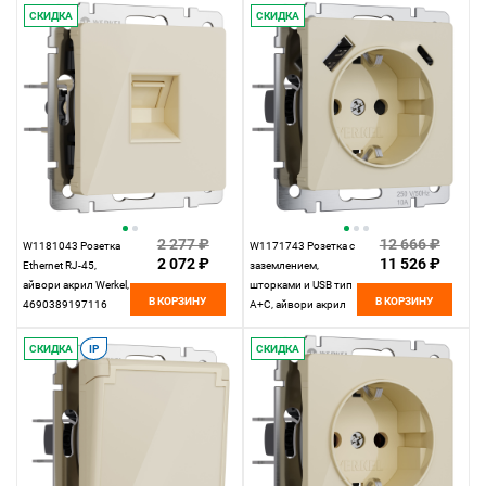
4690389197222
СКИДКА
СКИДКА
2 277 ₽
12 666 ₽
W1181043 Розетка
W1171743 Розетка с
2 072 ₽
11 526 ₽
Ethernet RJ-45,
заземлением,
айвори акрил Werkel,
шторками и USB тип
В КОРЗИНУ
В КОРЗИНУ
4690389197116
A+C, айвори акрил
Werkel,
4690389197833
СКИДКА
IP
СКИДКА