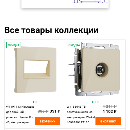
Все товары коллекции
СКИДКА
СКИДКА
1 211 ₽
W1191143 Накладка
W1183043 ТВ-
386 ₽
351 ₽
1 102 ₽
для двойной
розетка оконечная,
розетки Еthernet RJ-
айвори акрил Werkel,
В КОРЗИНУ
В КОРЗИНУ
45, айвори акрил
4690389197130
Werkel,