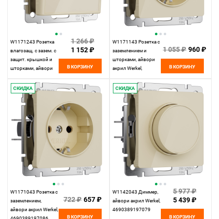
1 266 ₽
W1171243 Розетка
W1171143 Розетка с
1 055 ₽
960 ₽
1 152 ₽
влагозащ. с зазем. с
заземлением и
защит. крышкой и
шторками, айвори
В КОРЗИНУ
В КОРЗИНУ
шторками, айвори
акрил Werkel,
акрил Werkel,
4690389197093
4690389197109
СКИДКА
СКИДКА
5 977 ₽
W1171043 Розетка с
W1142043 Диммер,
722 ₽
657 ₽
5 439 ₽
заземлением,
айвори акрил Werkel,
айвори акрил Werkel,
4690389197079
В КОРЗИНУ
В КОРЗИНУ
4690389197086