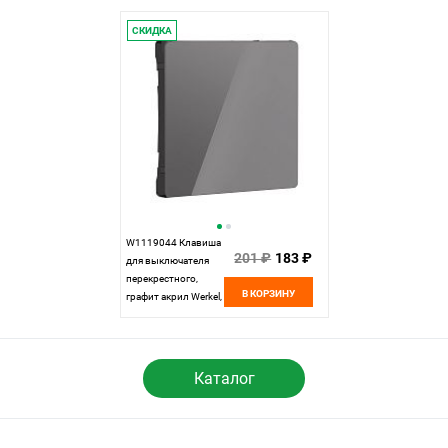
СКИДКА
W1119044 Клавиша
201 ₽
183 ₽
для выключателя
перекрестного,
В КОРЗИНУ
графит акрил Werkel,
4690389197567
Каталог