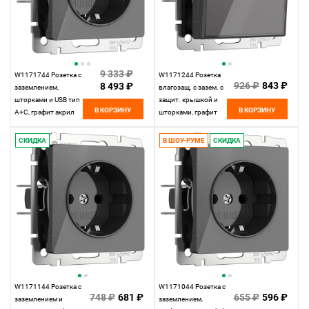
9 333 ₽
W1171744 Розетка с
W1171244 Розетка
926 ₽
843 ₽
8 493 ₽
заземлением,
влагозащ. с зазем. с
шторками и USB тип
защит. крышкой и
В КОРЗИНУ
В КОРЗИНУ
A+C, графит акрил
шторками, графит
Werkel,
акрил Werkel,
4690389197536
4690389197529
СКИДКА
В ШОУ-РУМЕ
СКИДКА
W1171144 Розетка с
W1171044 Розетка с
748 ₽
681 ₽
655 ₽
596 ₽
заземлением и
заземлением,