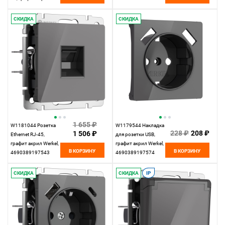
Werkel,
4690389197581
СКИДКА
СКИДКА
1 655 ₽
W1181044 Розетка
W1179544 Накладка
228 ₽
208 ₽
1 506 ₽
Ethernet RJ-45,
для розетки USB,
графит акрил Werkel,
графит акрил Werkel,
В КОРЗИНУ
В КОРЗИНУ
4690389197543
4690389197574
СКИДКА
СКИДКА
IP