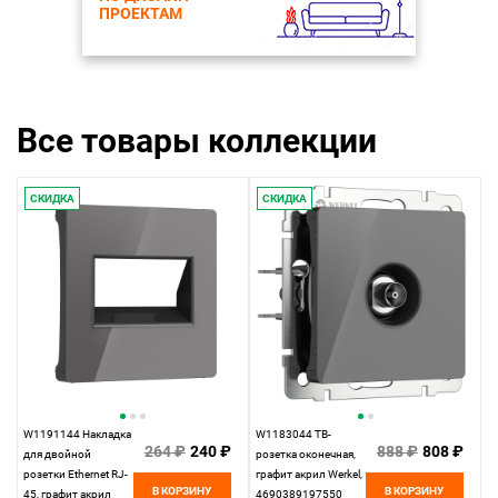
ПРОЕКТАМ
Все товары коллекции
СКИДКА
СКИДКА
W1191144 Накладка
W1183044 ТВ-
264 ₽
240 ₽
888 ₽
808 ₽
для двойной
розетка оконечная,
розетки Еthernet RJ-
графит акрил Werkel,
В КОРЗИНУ
В КОРЗИНУ
45, графит акрил
4690389197550