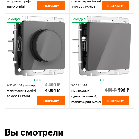
шторками, графит
графит акрил Werkel,
В КОРЗИНУ
В КОРЗИНУ
акрил Werkel,
4690389197505
4690389197512
СКИДКА
СКИДКА
4 400 ₽
W1142044 Диммер,
W1110044
655 ₽
596 ₽
4 004 ₽
графит акрил Werkel,
Выключатель
4690389197499
одноклавишный,
В КОРЗИНУ
В КОРЗИНУ
графит акрил Werkel,
4690389197406
Вы смотрели