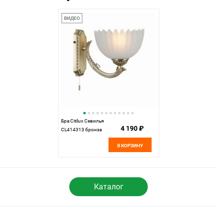
ВИДЕО
Бра Citilux Севилья
4 190 ₽
CL414313 бронза
В КОРЗИНУ
Каталог