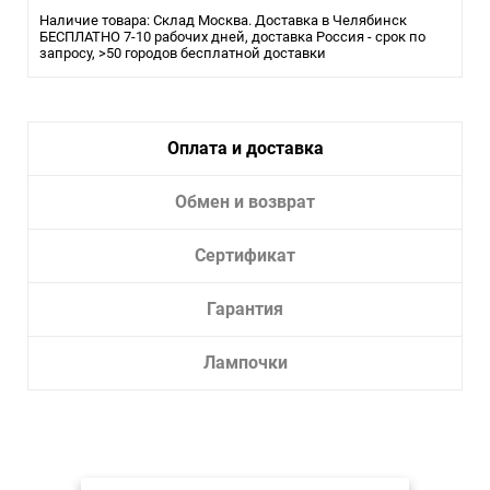
Тип крепления:
Монтажная пластина
Наличие товара: Склад Москва. Доставка в Челябинск
Тип лампы:
БЕСПЛАТНО 7-10 рабочих дней, доставка Россия - срок по
накаливания или LED
запросу, >50 городов бесплатной доставки
Тип светильника:
Бра
Оплата и доставка
Обмен и возврат
Сертификат
Гарантия
Лампочки