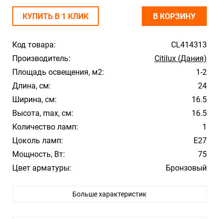
КУПИТЬ В 1 КЛИК
В КОРЗИНУ
Код товара:
CL414313
Производитель:
Citilux (Дания)
Площадь освещения, м2:
1-2
Длина, см:
24
Ширина, см:
16.5
Высота, max, см:
16.5
Количество ламп:
1
Цоколь ламп:
E27
Мощность, Вт:
75
Цвет арматуры:
Бронзовый
Цвет плафона/абажура:
Белый
Больше характеристик
Материал плафона/абажура:
Стекло
Влагозащита:
20