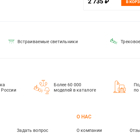
2 735 ₽
В КОР
Встраиваемые светильники
Треково
ка
Более 60 000
По
й России
моделей в каталоге
по
М
О НАС
Задать вопрос
О компании
Отз