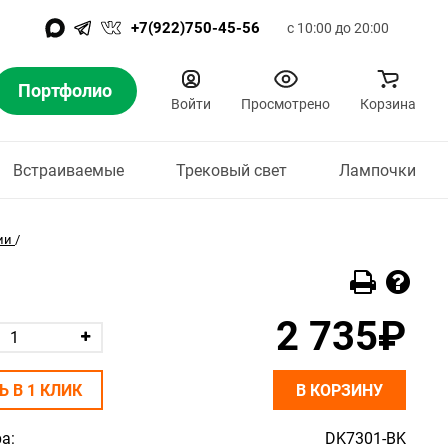
+7(922)750-45-56
с 10:00 до 20:00
Портфолио
Войти
Просмотрено
Корзина
Встраиваемые
Трековый свет
Лампочки
ии
/
2 735₽
Ь В 1 КЛИК
В КОРЗИНУ
а:
DK7301-BK