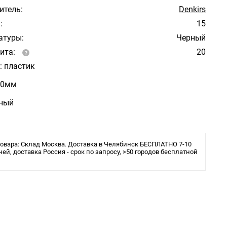
итель:
Denkirs
:
15
атуры:
Черный
ита:
20
: пластик
50мм
рный
овара: Склад Москва. Доставка в Челябинск БЕСПЛАТНО 7-10
ней, доставка Россия - срок по запросу, >50 городов бесплатной