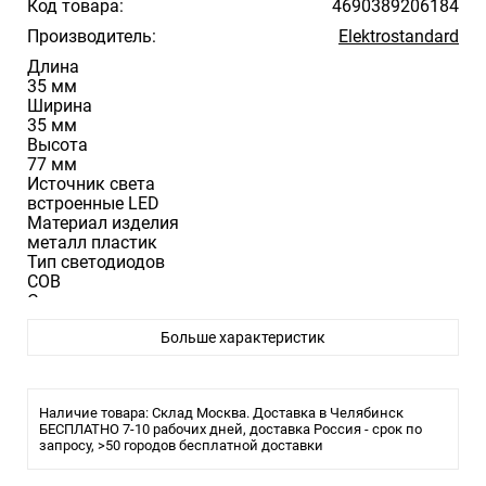
Код товара:
4690389206184
Производитель:
Elektrostandard
Длина
35 мм
Ширина
35 мм
Высота
77 мм
Источник света
встроенные LED
Материал изделия
металл пластик
Тип светодиодов
COB
Степень пылевлагозащиты
IP20
Больше характеристик
Цвет изделия
белый черный
Световые характеристики
Световой поток
Наличие товара: Склад Москва. Доставка в Челябинск
350 лм
БЕСПЛАТНО 7-10 рабочих дней, доставка Россия - срок по
Цветовая температура
запросу, >50 городов бесплатной доставки
3000 К
Угол рассеивания