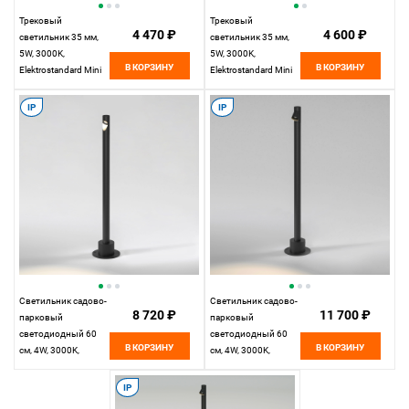
Трековый
Трековый
4 470 ₽
4 600 ₽
светильник 35 мм,
светильник 35 мм,
5W, 3000K,
5W, 3000K,
В КОРЗИНУ
В КОРЗИНУ
Elektrostandard Mini
Elektrostandard Mini
Magnetic 85201/01,
Magnetic 85202/01,
белый/черный
латунь/черный
IP
IP
Светильник садово-
Светильник садово-
8 720 ₽
11 700 ₽
парковый
парковый
светодиодный 60
светодиодный 60
В КОРЗИНУ
В КОРЗИНУ
см, 4W, 3000K,
см, 4W, 3000K,
Elektrostandard Latent
Elektrostandard Rone
35174/S, черный
35175/S, черный
IP