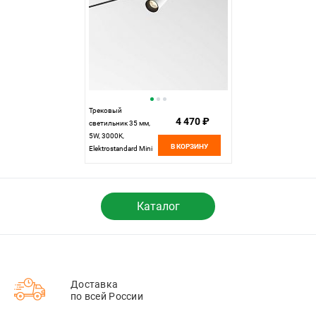
Трековый
4 470 ₽
светильник 35 мм,
5W, 3000K,
В КОРЗИНУ
Elektrostandard Mini
Magnetic 85201/01,
белый/черный
Каталог
Доставка
по всей России