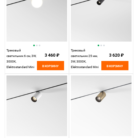
Трековый
Трековый
3 460 ₽
3 620 ₽
светильник 6 см, 3W,
светильник 25 мм,
3000K,
3W, 3000K,
В КОРЗИНУ
В КОРЗИНУ
Elektrostandard Mini
Elektrostandard Mini
Magnetic 85199/01,
Magnetic 85200/01,
белый
черный