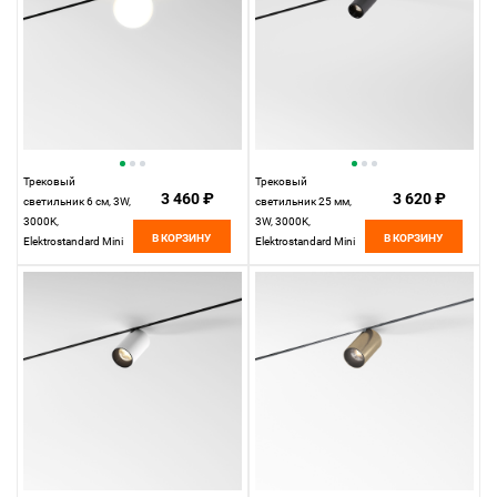
Трековый
Трековый
3 460 ₽
3 620 ₽
светильник 6 см, 3W,
светильник 25 мм,
3000K,
3W, 3000K,
В КОРЗИНУ
В КОРЗИНУ
Elektrostandard Mini
Elektrostandard Mini
Magnetic 85199/01,
Magnetic 85200/01,
белый
черный