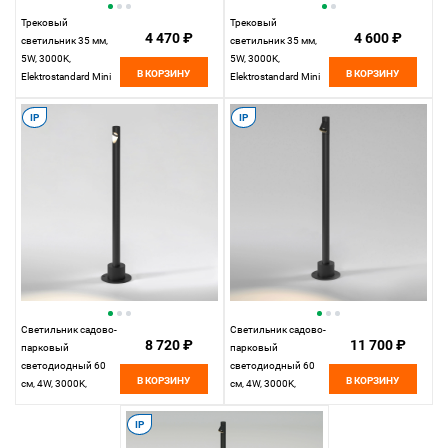
Трековый
Трековый
4 470 ₽
4 600 ₽
светильник 35 мм,
светильник 35 мм,
5W, 3000K,
5W, 3000K,
В КОРЗИНУ
В КОРЗИНУ
Elektrostandard Mini
Elektrostandard Mini
Magnetic 85201/01,
Magnetic 85202/01,
белый/черный
латунь/черный
IP
IP
Светильник садово-
Светильник садово-
8 720 ₽
11 700 ₽
парковый
парковый
светодиодный 60
светодиодный 60
В КОРЗИНУ
В КОРЗИНУ
см, 4W, 3000K,
см, 4W, 3000K,
Elektrostandard Latent
Elektrostandard Rone
35174/S, черный
35175/S, черный
IP