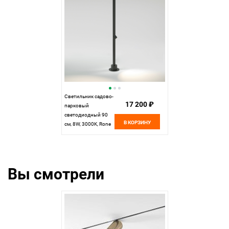
Светильник садово-
17 200 ₽
парковый
светодиодный 90
В КОРЗИНУ
см, 8W, 3000K, Rone
Elektrostandard
35175/F, черный
Вы смотрели