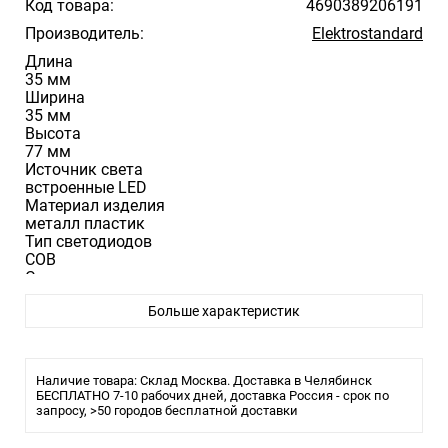
Код товара:
4690389206191
Производитель:
Elektrostandard
Длина
35 мм
Ширина
35 мм
Высота
77 мм
Источник света
встроенные LED
Материал изделия
металл пластик
Тип светодиодов
COB
Степень пылевлагозащиты
IP20
Больше характеристик
Цвет изделия
латунь черный
Световые характеристики
Световой поток
Наличие товара: Склад Москва. Доставка в Челябинск
350 лм
БЕСПЛАТНО 7-10 рабочих дней, доставка Россия - срок по
Цветовая температура
запросу, >50 городов бесплатной доставки
3000 К
Угол рассеивания