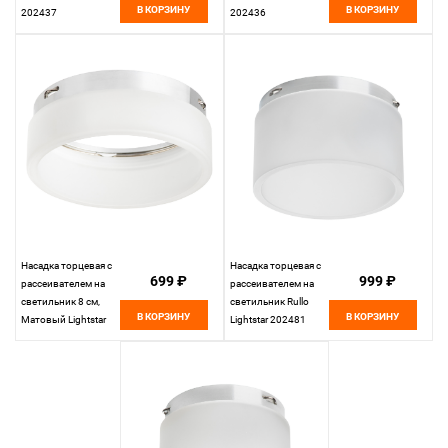
В КОРЗИНУ
В КОРЗИНУ
202437
202436
Насадка торцевая с
Насадка торцевая с
699 ₽
999 ₽
рассеивателем на
рассеивателем на
светильник 8 см,
светильник Rullo
В КОРЗИНУ
В КОРЗИНУ
Матовый Lightstar
Lightstar 202481
Rullo 202480