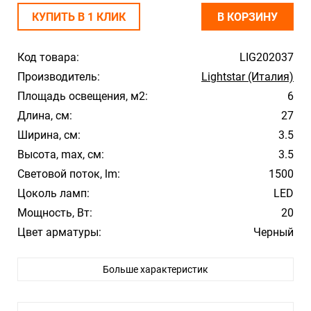
КУПИТЬ В 1 КЛИК
В КОРЗИНУ
Код товара:
LIG202037
Производитель:
Lightstar (Италия)
Площадь освещения, м2:
6
Длина, см:
27
Ширина, см:
3.5
Высота, max, см:
3.5
Световой поток, lm:
1500
Цоколь ламп:
LED
Мощность, Вт:
20
Цвет арматуры:
Черный
Цвет плафона/абажура:
Черный
Больше характеристик
Материал плафона/абажура:
Металл
Температура свечения:
3000
Влагозащита:
IP20