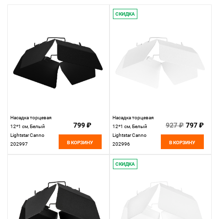
СКИДКА
Насадка торцевая
Насадка торцевая
799 ₽
927 ₽
797 ₽
12*1 см, Белый
12*1 см, Белый
Lightstar Canno
Lightstar Canno
В КОРЗИНУ
В КОРЗИНУ
202997
202996
СКИДКА