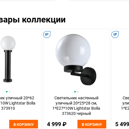
овары коллекции
IP
IP
ик уличный 20*62
Светильник настенный
Св
10W Lightstar Bolla
уличный 20*25*28 см,
ули
373910
1*E27*10W Lightstar Bolla
1*E2
373620 черный
4 999 ₽
5 49
В КОРЗИНУ
В КОРЗИНУ