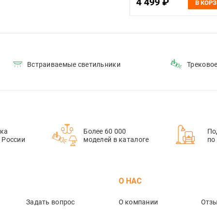
4 499 ₽
В КОР
Встраиваемые светильники
Треково
ка
Более 60 000
По
й России
моделей в каталоге
по
М
О НАС
Задать вопрос
О компании
Отз