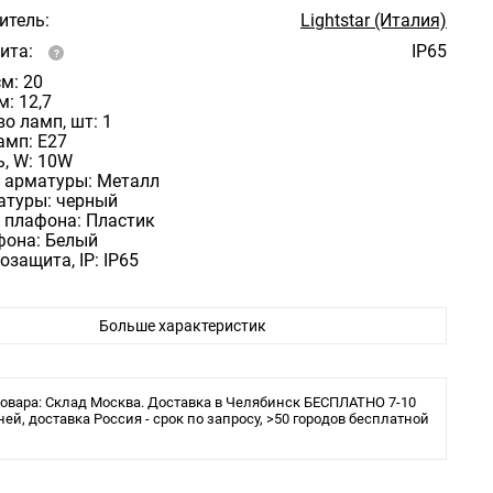
итель:
Lightstar (Италия)
ита:
IP65
м: 20
м: 12,7
о ламп, шт: 1
амп: E27
, W: 10W
 арматуры: Металл
атуры: черный
 плафона: Пластик
фона: Белый
защита, IP: IP65
Больше характеристик
овара: Склад Москва. Доставка в Челябинск БЕСПЛАТНО 7-10
ней, доставка Россия - срок по запросу, >50 городов бесплатной