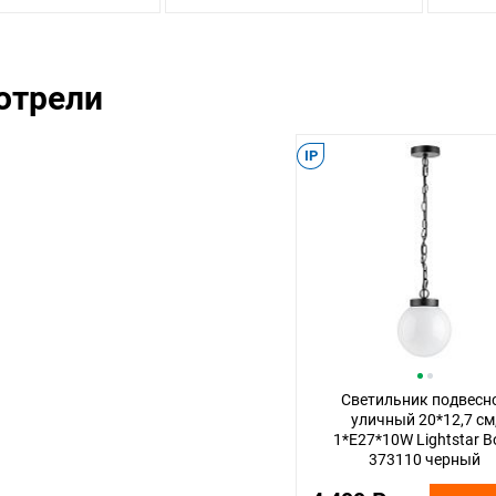
отрели
IP
Светильник подвесн
уличный 20*12,7 см
1*E27*10W Lightstar Bo
373110 черный