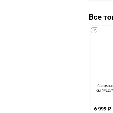
Все т
IP
Светильн
см, 1*E27*
6 999 ₽