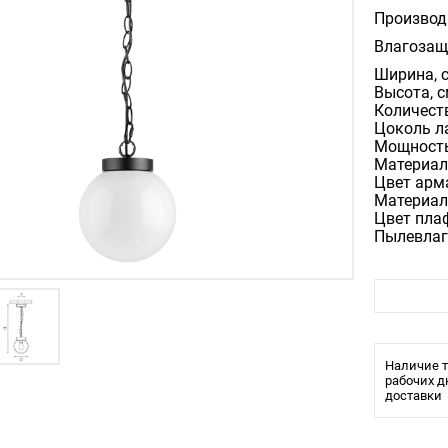
Производ
Влагозащ
Ширина, с
Высота, с
Количеств
Цоколь л
Мощность
Материал
Цвет арм
Материал
Цвет пла
Пылевлаго
Наличие т
рабочих д
доставки