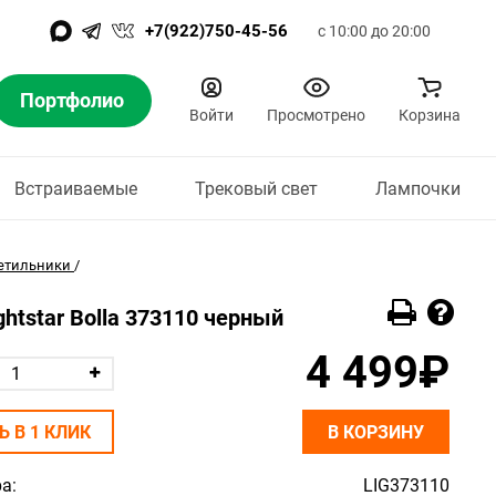
+7(922)750-45-56
с 10:00 до 20:00
Портфолио
Войти
Просмотрено
Корзина
Встраиваемые
Трековый свет
Лампочки
етильники
/
htstar Bolla 373110 черный
4 499₽
Ь В 1 КЛИК
В КОРЗИНУ
а:
LIG373110