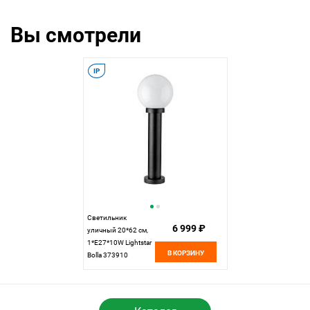
Вы смотрели
IP
Светильник
6 999 ₽
уличный 20*62 см,
1*E27*10W Lightstar
В КОРЗИНУ
Bolla 373910