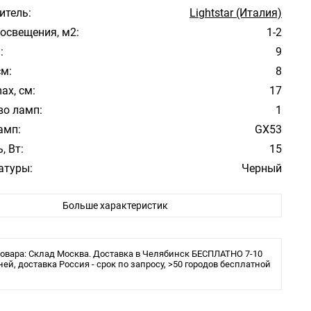
итель:
Lightstar (Италия)
освещения, м2:
1-2
:
9
см:
8
ax, см:
17
во ламп:
1
амп:
GX53
, Вт:
15
атуры:
Черный
Hi-Tech
Больше характеристик
е:
Большой зал, Гостиная, Кухня, Спальня
ита:
IP20
 в комплекте:
Нет
овара: Склад Москва. Доставка в Челябинск БЕСПЛАТНО 7-10
льника:
ней, доставка Россия - срок по запросу, >50 городов бесплатной
Трековая/шинная/струнная система