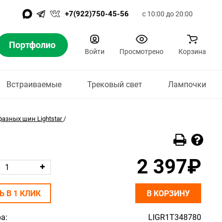
+7(922)750-45-56
с 10:00 до 20:00
Портфолио
Войти
Просмотрено
Корзина
Встраиваемые
Трековый свет
Лампочки
азных шин Lightstar
/
2 397₽
Ь В 1 КЛИК
В КОРЗИНУ
а:
LIGR1T348780