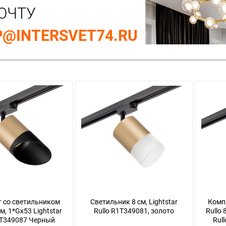
ОЧТУ
@INTERSVET74.RU
 со светильником
Светильник 8 см, Lightstar
Комп
см, 1*Gx53 Lightstar
Rullo R1T349081, золото
Rullo 
1T349087 Черный
Rul