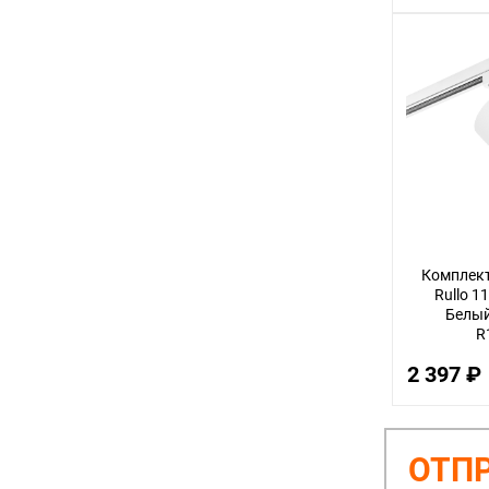
Комплект
Rullo 1
Белый 
R
2 397 ₽
ОТПР