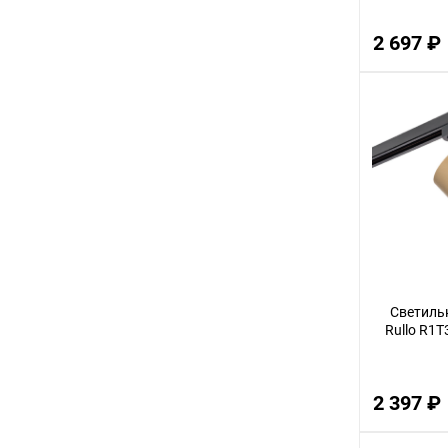
2 697 ₽
Светильн
Rullo R1T
2 397 ₽