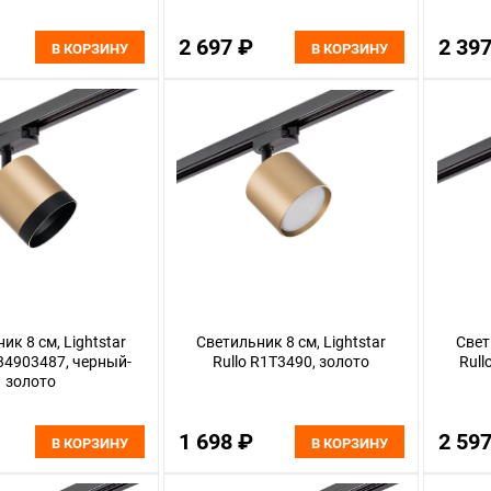
2 697 ₽
2 39
В КОРЗИНУ
В КОРЗИНУ
ик 8 см, Lightstar
Светильник 8 см, Lightstar
Свет
34903487, черный-
Rullo R1T3490, золото
Rull
золото
1 698 ₽
2 59
В КОРЗИНУ
В КОРЗИНУ