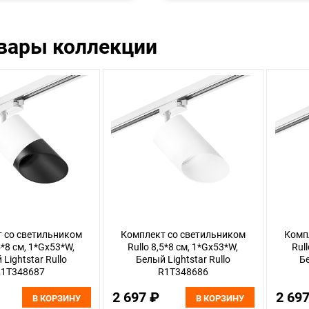
овары коллекции
 со светильником
Комплект со светильником
Комп
5*8 см, 1*Gx53*W,
Rullo 8,5*8 см, 1*Gx53*W,
Rul
Lightstar Rullo
Белый Lightstar Rullo
Бе
1T348687
R1T348686
2 697 ₽
2 69
В КОРЗИНУ
В КОРЗИНУ