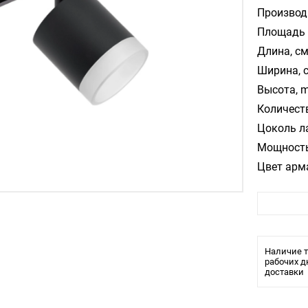
Производ
Площадь 
Длина, см
Ширина, 
Высота, m
Количест
Цоколь л
Мощность
Цвет арм
Стиль:
Помещени
Влагозащ
Лампочки
Наличие т
Тип свети
рабочих д
доставки