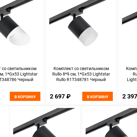
 со светильником
Комплект со светильником
Комп
см, 1*Gx53 Lightstar
Rullo 8*9 см, 1*Gx53 Lightstar
Ru
1T348786 Черный
Rullo R1T348781 Черный
Ligh
2 697 ₽
2 39
В КОРЗИНУ
В КОРЗИНУ