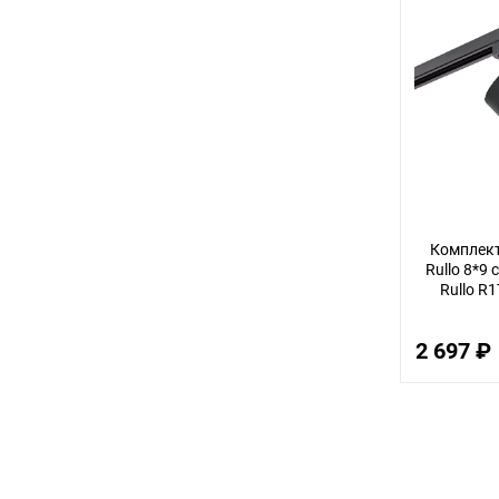
Комплект
Rullo 8*9 
Rullo R
2 697 ₽