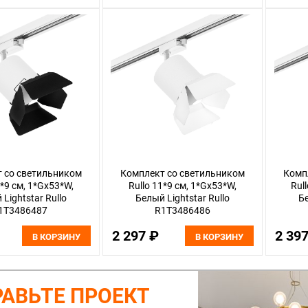
 со светильником
Комплект со светильником
Комп
1*9 см, 1*Gx53*W,
Rullo 11*9 см, 1*Gx53*W,
Rul
Lightstar Rullo
Белый Lightstar Rullo
Бе
1T3486487
R1T3486486
2 297 ₽
2 39
В КОРЗИНУ
В КОРЗИНУ
АВЬТЕ ПРОЕКТ