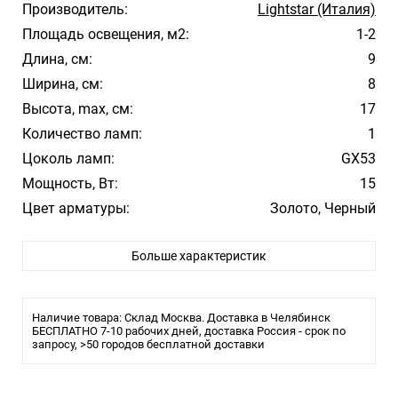
Производитель:
Lightstar (Италия)
Площадь освещения, м2:
1-2
Длина, см:
9
Ширина, см:
8
Высота, max, см:
17
Количество ламп:
1
Цоколь ламп:
GX53
Мощность, Вт:
15
Цвет арматуры:
Золото, Черный
Стиль:
Hi-Tech
Больше характеристик
Помещение:
Большой зал, Гостиная, Кухня, Спальня
Влагозащита:
IP20
Лампочки в комплекте:
Нет
Наличие товара: Склад Москва. Доставка в Челябинск
Тип
БЕСПЛАТНО 7-10 рабочих дней, доставка Россия - срок по
Трековая/шинная/струнная
запросу, >50 городов бесплатной доставки
светильника:
система