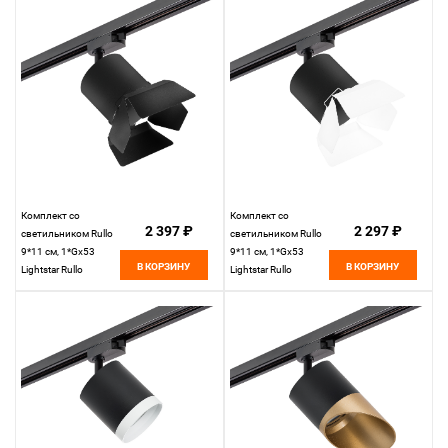
Комплект со
Комплект со
2 397 ₽
2 297 ₽
светильником Rullo
светильником Rullo
9*11 см, 1*Gx53
9*11 см, 1*Gx53
В КОРЗИНУ
В КОРЗИНУ
Lightstar Rullo
Lightstar Rullo
R1T3487487
R1T3487486
Черный
Черный