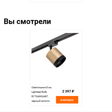
R1T3487 Черный
Вы смотрели
Светильник 8 см,
2 397 ₽
Lightstar Rullo
R1T34903487,
В КОРЗИНУ
черный-золото