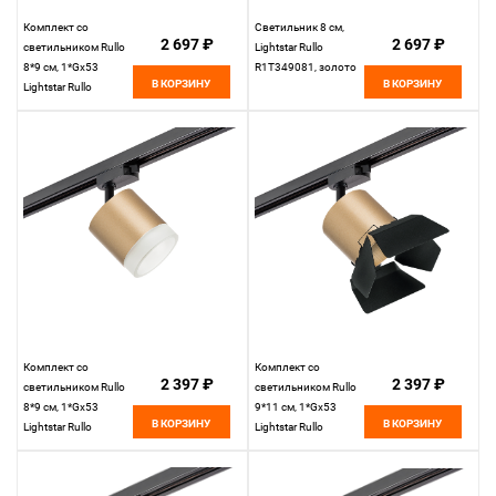
Комплект со
Светильник 8 см,
2 697 ₽
2 697 ₽
светильником Rullo
Lightstar Rullo
8*9 см, 1*Gx53
R1T349081, золото
В КОРЗИНУ
В КОРЗИНУ
Lightstar Rullo
R1T349087 Черный
Комплект со
Комплект со
2 397 ₽
2 397 ₽
светильником Rullo
светильником Rullo
8*9 см, 1*Gx53
9*11 см, 1*Gx53
В КОРЗИНУ
В КОРЗИНУ
Lightstar Rullo
Lightstar Rullo
R1T349080 Черный
R1T3490487
Черный