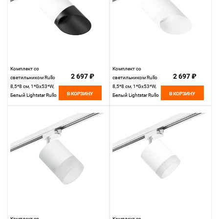
Комплект со
Комплект со
2 697 ₽
2 697 ₽
светильником Rullo
светильником Rullo
8,5*8 см, 1*Gx53*W,
8,5*8 см, 1*Gx53*W,
В КОРЗИНУ
В КОРЗИНУ
Белый Lightstar Rullo
Белый Lightstar Rullo
R1T348687
R1T348686
Комплект со
Комплект со