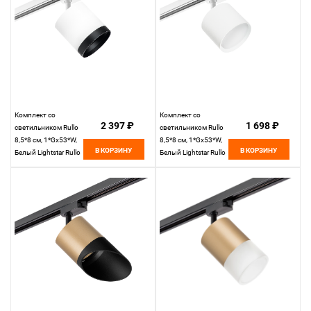
Комплект со
Комплект со
2 397 ₽
1 698 ₽
светильником Rullo
светильником Rullo
8,5*8 см, 1*Gx53*W,
8,5*8 см, 1*Gx53*W,
В КОРЗИНУ
В КОРЗИНУ
Белый Lightstar Rullo
Белый Lightstar Rullo
R1T34863487
R1T3486