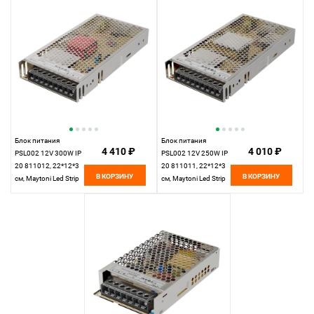
Блок питания
Блок питания
4 410 ₽
4 010 ₽
PSL002 12V 300W IP
PSL002 12V 250W IP
20 811012, 22*12*3
20 811011, 22*12*3
В КОРЗИНУ
В КОРЗИНУ
см, Maytoni Led Strip
см, Maytoni Led Strip
811012, Серебро
811011, Серебро