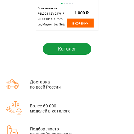
Блок питания
1 000 ₽
PSL003 12V 24W IP
20 811016, 18*2*2
В КОРЗИНУ
см, Maytoni Led Strip
811016, Серебро
Каталог
Доставка
по всей России
Более 60 000
моделей в каталоге
Подбор люстр
по дизайн-проектам