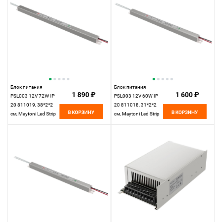
Блок питания
Блок питания
1 890 ₽
1 600 ₽
PSL003 12V 72W IP
PSL003 12V 60W IP
20 811019, 38*2*2
20 811018, 31*2*2
В КОРЗИНУ
В КОРЗИНУ
см, Maytoni Led Strip
см, Maytoni Led Strip
811019, Серебро
811018, Серебро