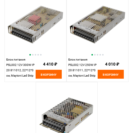
Блок питания
Блок питания
4 410 ₽
4 010 ₽
PSL002 12V 300W IP
PSL002 12V 250W IP
20 811012, 22*12*3
20 811011, 22*12*3
В КОРЗИНУ
В КОРЗИНУ
см, Maytoni Led Strip
см, Maytoni Led Strip
811012, Серебро
811011, Серебро