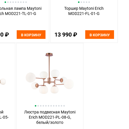
ольная лампа Maytoni
Торшер Maytoni Erich
ich MOD221-TL-01-G
MOD221-FL-01-G
90 ₽
13 990 ₽
В КОРЗИНУ
В КОРЗИНУ
ой
Люстра подвесная Maytoni
L-05-
Erich MOD221-PL-08-G,
белый/золото