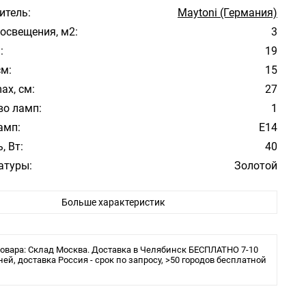
итель:
Maytoni (Германия)
освещения, м2:
3
:
19
см:
15
ax, см:
27
во ламп:
1
амп:
E14
, Вт:
40
атуры:
Золотой
фона/абажура:
Белый
Больше характеристик
 плафона/абажура:
Стекло
Модерн
е:
Кухня
овара: Склад Москва. Доставка в Челябинск БЕСПЛАТНО 7-10
ита:
ней, доставка Россия - срок по запросу, >50 городов бесплатной
20
ения:
Монтажная пластина
ы:
накаливания или LED