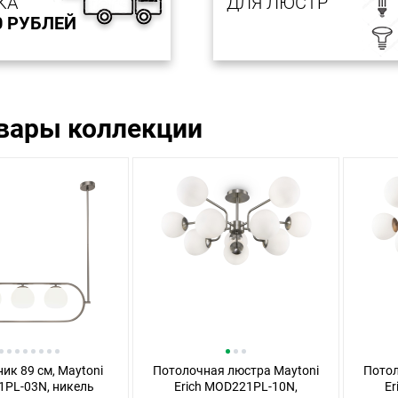
КА
ДЛЯ ЛЮСТР
0 РУБЛЕЙ
овары коллекции
ик 89 см, Maytoni
Потолочная люстра Maytoni
Потол
PL-03N, никель
Erich MOD221PL-10N,
Er