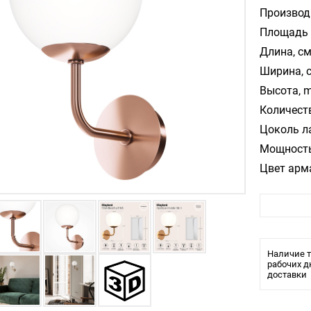
Производ
Площадь 
Длина, см
Ширина, 
Высота, m
Количест
Цоколь л
Мощность
Цвет арм
Цвет пла
Материал
Стиль:
Помещени
Наличие т
Влагозащ
рабочих д
доставки
Тип крепл
Тип ламп