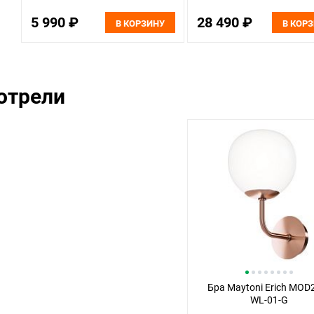
5 990 ₽
28 490 ₽
В КОРЗИНУ
В КОР
отрели
Бра Maytoni Erich MOD
WL-01-G