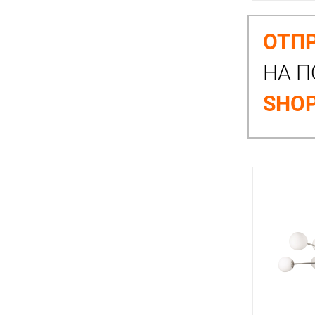
ОТПР
НА П
SHOP