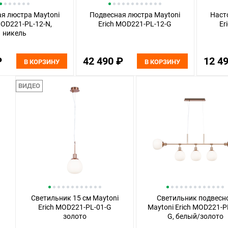
я люстра Maytoni
Подвесная люстра Maytoni
Наст
MOD221-PL-12-N,
Erich MOD221-PL-12-G
Er
никель
₽
42 490 ₽
12 4
В КОРЗИНУ
В КОРЗИНУ
ВИДЕО
Светильник 15 см Maytoni
Светильник подвесн
Erich MOD221-PL-01-G
Maytoni Erich MOD221-P
золото
G, белый/золото