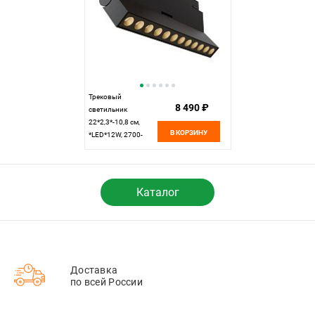
Трековый
8 490 ₽
светильник
22*2,3*-10,8 см,
В КОРЗИНУ
*LED*12W, 2700-
6000K, Maytoni
technical Dim Smart
Zigbee EXILITY
TR033-4-12WTW-M-
Каталог
DSZ-B, Черный
Доставка
по всей России