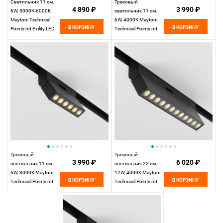
Светильник 11 см,
Трековый
4 890 ₽
3 990 ₽
6W, 3000K-6000K
светильник 11 см,
Maytoni Technical
6W, 4000K Maytoni
В КОРЗИНУ
В КОРЗИНУ
Points rot Exility LED
Technical Points rot
TR033-4-6W3K-M-
Exility LED TR033-2-
DS-B черный, 36°,
6W4K-B черный
Dim Exility
Трековый
Трековый
3 990 ₽
6 020 ₽
светильник 11 см,
светильник 22 см,
6W, 3000K Maytoni
12W, 4000K Maytoni
В КОРЗИНУ
В КОРЗИНУ
Technical Points rot
Technical Points rot
Exility LED TR033-2-
Exility LED TR033-2-
6W3K-B черный
12W4K-B черный