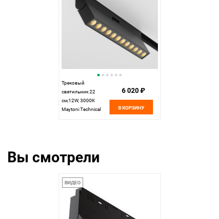
Трековый
6 020 ₽
светильник 22
см,12W, 3000K
В КОРЗИНУ
Maytoni Technical
Points rot Exility LED
TR033-2-12W3K-B
черный
Вы смотрели
ВИДЕО