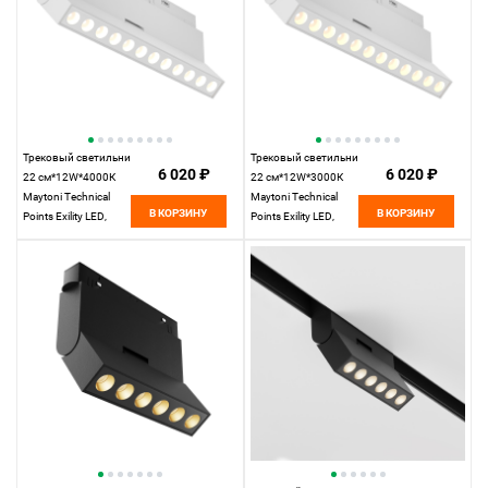
Трековый светильник
Трековый светильник
6 020 ₽
6 020 ₽
22 см*12W*4000К
22 см*12W*3000К
Maytoni Technical
Maytoni Technical
В КОРЗИНУ
В КОРЗИНУ
Points Exility LED,
Points Exility LED,
Белый TR033-2-
Белый TR033-2-
12W4K-W
12W3K-W