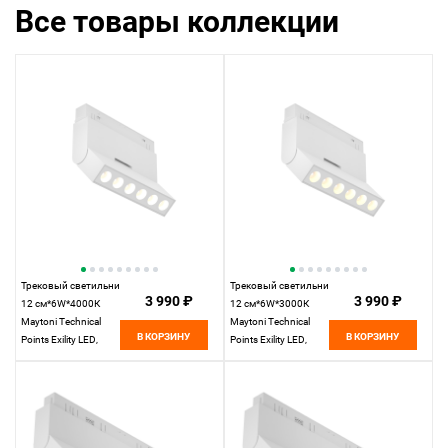
Все товары коллекции
Трековый светильник
Трековый светильник
3 990 ₽
3 990 ₽
12 см*6W*4000К
12 см*6W*3000К
Maytoni Technical
Maytoni Technical
В КОРЗИНУ
В КОРЗИНУ
Points Exility LED,
Points Exility LED,
Белый TR033-2-
Белый TR033-2-
6W4K-W
6W3K-W