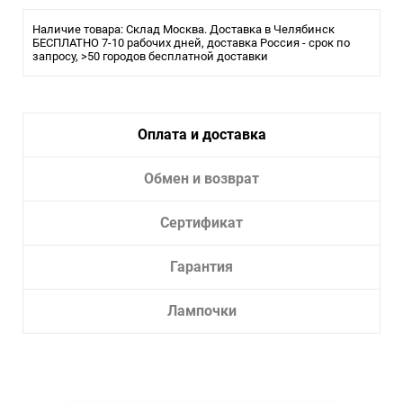
Тип лампы:
LED
Наличие товара: Склад Москва. Доставка в Челябинск
Ширина, см: 1,8
БЕСПЛАТНО 7-10 рабочих дней, доставка Россия - срок по
запросу, >50 городов бесплатной доставки
Высота, см: 31
Тип цоколя: LED
Мощность, W: 3W
Цветовая температура: 3000K
Световой поток, Lm: 100 Lm
Оплата и доставка
Угол рассеивания: 36
Цвет арматуры: черный
Уровень влагозащиты, IP: IP 20
Обмен и возврат
Сертификат
Гарантия
Лампочки