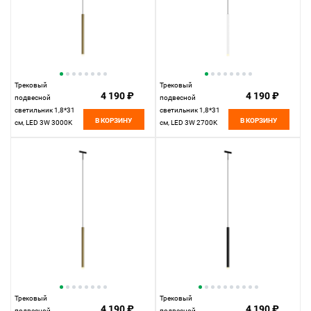
Трековый
Трековый
4 190 ₽
4 190 ₽
подвесной
подвесной
светильник 1,8*31
светильник 1,8*31
В КОРЗИНУ
В КОРЗИНУ
см, LED 3W 3000K
см, LED 3W 2700K
Maytoni Technical
Maytoni Technical
Accessories for tracks
Accessories for tracks
Levity Skim TR191-1-
Levity Skim TR191-1-
3W3K-M-BBS черный
3W2.7K-M-BW
и Латунь
черно-белый
Трековый
Трековый
4 190 ₽
4 190 ₽
подвесной
подвесной