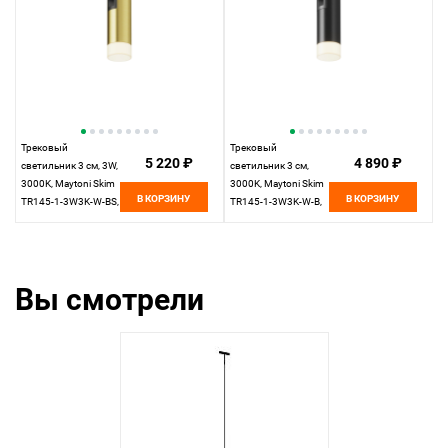
Трековый
Трековый
5 220 ₽
4 890 ₽
светильник 3 см, 3W,
светильник 3 см,
3000K, Maytoni Skim
3000K, Maytoni Skim
В КОРЗИНУ
В КОРЗИНУ
TR145-1-3W3K-W-BS,
TR145-1-3W3K-W-B,
латунь
черный
Вы смотрели