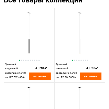
Трековый
Трековый
4 190 ₽
4 190 ₽
подвесной
подвесной
светильник 1,8*31
светильник 1,8*31
В КОРЗИНУ
В КОРЗИНУ
см, LED 3W 4000K
см, LED 3W 3000K
Maytoni Technical
Maytoni Technical
Accessories for tracks
Accessories for tracks
Levity Skim TR191-1-
Levity Skim TR191-1-
3W4K-M-B черный
3W3K-M-BW черно-
белый