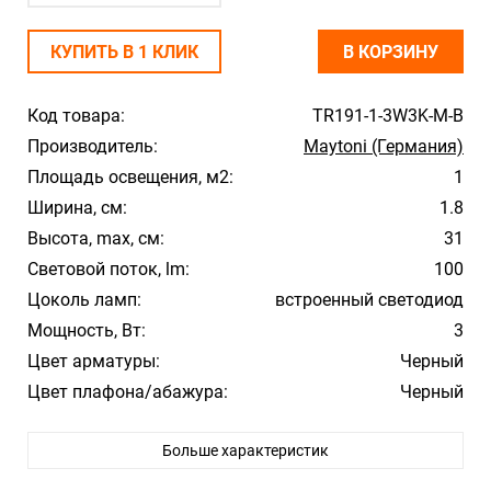
КУПИТЬ В 1 КЛИК
В КОРЗИНУ
Код товара:
TR191-1-3W3K-M-B
Производитель:
Maytoni (Германия)
Площадь освещения, м2:
1
Ширина, см:
1.8
Высота, max, см:
31
Световой поток, lm:
100
Цоколь ламп:
встроенный светодиод
Мощность, Вт:
3
Цвет арматуры:
Черный
Цвет плафона/абажура:
Черный
Материал плафона/абажура:
Алюминий
Больше характеристик
Температура свечения:
3000К
Влагозащита:
20