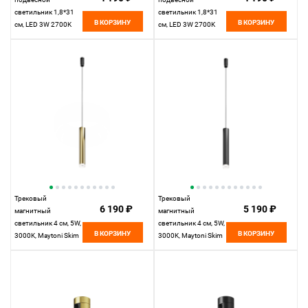
светильник 1,8*31
светильник 1,8*31
В КОРЗИНУ
В КОРЗИНУ
см, LED 3W 2700K
см, LED 3W 2700K
Maytoni Technical
Maytoni Technical
Accessories for tracks
Accessories for tracks
Levity Skim TR191-1-
Levity Skim TR191-1-
3W2.7K-M-BBS
3W2.7K-M-B черный
черный и Латунь
Трековый
Трековый
6 190 ₽
5 190 ₽
магнитный
магнитный
светильник 4 см, 5W,
светильник 4 см, 5W,
В КОРЗИНУ
В КОРЗИНУ
3000K, Maytoni Skim
3000K, Maytoni Skim
TR210-1-5W3K-M-
TR210-1-5W3K-M-B,
BBS, черный
черный