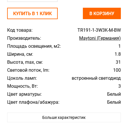
КУПИТЬ В 1 КЛИК
В КОРЗИНУ
Код товара:
TR191-1-3W3K-M-BW
Производитель:
Maytoni (Германия)
Площадь освещения, м2:
1
Ширина, см:
1.8
Высота, max, см:
31
Световой поток, lm:
100
Цоколь ламп:
встроенный светодиод
Мощность, Вт:
3
Цвет арматуры:
Белый
Цвет плафона/абажура:
Белый
Материал плафона/абажура:
Алюминий
Больше характеристик
Температура свечения:
3000К
Влагозащита:
20