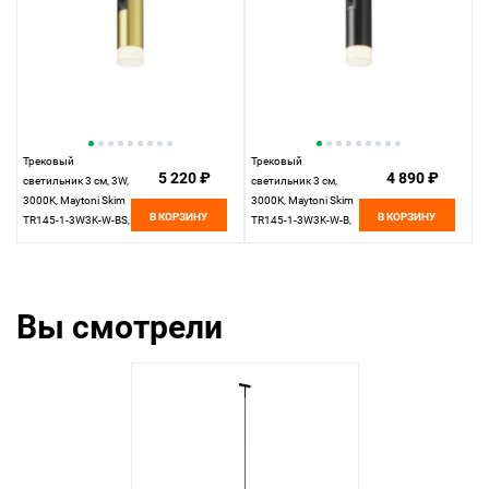
Трековый
Трековый
5 220 ₽
4 890 ₽
светильник 3 см, 3W,
светильник 3 см,
3000K, Maytoni Skim
3000K, Maytoni Skim
В КОРЗИНУ
В КОРЗИНУ
TR145-1-3W3K-W-BS,
TR145-1-3W3K-W-B,
латунь
черный
Вы смотрели