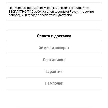
Тип лампы:
LED
Наличие товара: Склад Москва. Доставка в Челябинск
Ширина, см: 1,8
БЕСПЛАТНО 7-10 рабочих дней, доставка Россия - срок по
запросу, >50 городов бесплатной доставки
Высота, см: 31
Тип цоколя: LED
Мощность, W: 3W
Цветовая температура: 3000K
Световой поток, Lm: 100 Lm
Оплата и доставка
Угол рассеивания: 36
Цвет арматуры: черно-белый
Уровень влагозащиты, IP: IP 20
Обмен и возврат
Сертификат
Гарантия
Лампочки