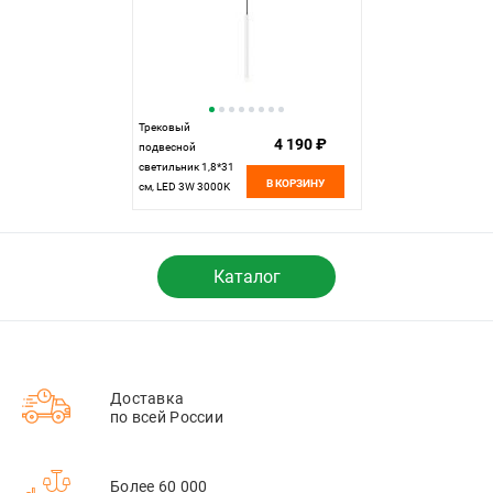
Трековый
4 190 ₽
подвесной
светильник 1,8*31
В КОРЗИНУ
см, LED 3W 3000K
Maytoni Technical
Accessories for tracks
Levity Skim TR191-1-
3W3K-M-BW черно-
Каталог
белый
Доставка
по всей России
Более 60 000