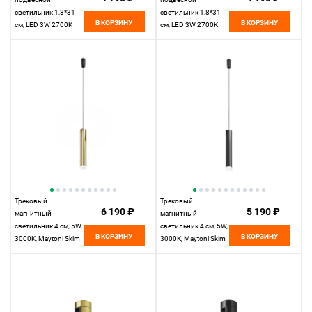
светильник 1,8*31
светильник 1,8*31
В КОРЗИНУ
В КОРЗИНУ
см, LED 3W 2700K
см, LED 3W 2700K
Maytoni Technical
Maytoni Technical
Accessories for tracks
Accessories for tracks
Levity Skim TR191-1-
Levity Skim TR191-1-
3W2.7K-M-BBS
3W2.7K-M-B черный
черный и Латунь
Трековый
Трековый
6 190 ₽
5 190 ₽
магнитный
магнитный
светильник 4 см, 5W,
светильник 4 см, 5W,
В КОРЗИНУ
В КОРЗИНУ
3000K, Maytoni Skim
3000K, Maytoni Skim
TR210-1-5W3K-M-
TR210-1-5W3K-M-B,
BBS, черный
черный