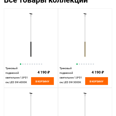
Трековый
Трековый
4 190 ₽
4 190 ₽
подвесной
подвесной
светильник 1,8*31
светильник 1,8*31
В КОРЗИНУ
В КОРЗИНУ
см, LED 3W 4000K
см, LED 3W 3000K
Maytoni Technical
Maytoni Technical
Accessories for tracks
Accessories for tracks
Levity Skim TR191-1-
Levity Skim TR191-1-
3W4K-M-B черный
3W3K-M-BBS черный
и Латунь