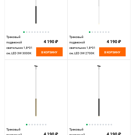
Трековый
Трековый
4 190 ₽
4 190 ₽
подвесной
подвесной
светильник 1,8*31
светильник 1,8*31
В КОРЗИНУ
В КОРЗИНУ
см, LED 3W 3000K
см, LED 3W 2700K
Maytoni Technical
Maytoni Technical
Accessories for tracks
Accessories for tracks
Levity Skim TR191-1-
Levity Skim TR191-1-
3W3K-M-B черный
3W2.7K-M-BW
черно-белый
Трековый
Трековый
4 190 ₽
4 190 ₽
подвесной
подвесной