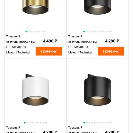
Трековый
Трековый
4 490 ₽
4 290 ₽
светильник 6*3,7 см,
светильник 6*3,7 см,
LED 5W 4000K
LED 5W 4000K
В КОРЗИНУ
В КОРЗИНУ
Maytoni Technical
Maytoni Technical
Accessories for tracks
Accessories for tracks
Levity Alfa S TR188-1-
Levity Alfa S TR188-1-
5W4K-M-BBS черный
5W4K-M-B черный
и Латунь
Трековый
Трековый
4 290 ₽
4 290 ₽
светильник 6*3,7 см,
светильник 6*3,7 см,