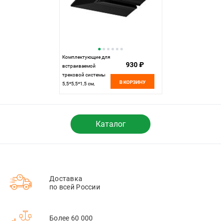
Комплектующие для
930 ₽
встраиваемой
трековой системы
В КОРЗИНУ
5,5*5,5*1,5 см,
Maytoni Technical
Accessories for tracks
Levity TRA187CL-13B
черный
Каталог
Доставка
по всей России
Более 60 000