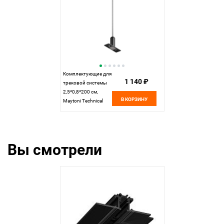
Комплектующие для
1 140 ₽
трековой системы
2,5*0,8*200 см,
В КОРЗИНУ
Maytoni Technical
Accessories for tracks
Levity TRA184SW-1B
черный
Вы смотрели