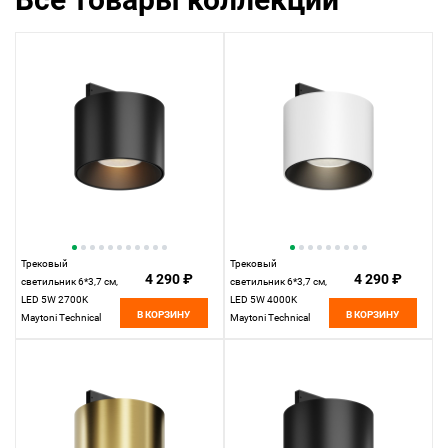
Трековый
Трековый
4 290 ₽
4 290 ₽
светильник 6*3,7 см,
светильник 6*3,7 см,
LED 5W 2700K
LED 5W 4000K
В КОРЗИНУ
В КОРЗИНУ
Maytoni Technical
Maytoni Technical
Accessories for tracks
Accessories for tracks
Levity Alfa S TR188-1-
Levity Alfa S TR188-1-
5W2.7K-M-B черный
5W4K-M-BW черно-
белый