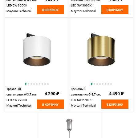
LED 5W 3000K
LED 5W 3000K
В КОРЗИНУ
В КОРЗИНУ
Maytoni Technical
Maytoni Technical
Accessories for tracks
Accessories for tracks
Levity Alfa S TR188-1-
Levity Alfa S TR188-1-
5W3K-M-BW черно-
5W3K-M-B черный
белый
Трековый
Трековый
4 290 ₽
4 490 ₽
светильник 6*3,7 см,
светильник 6*3,7 см,
LED 5W 2700K
LED 5W 2700K
В КОРЗИНУ
В КОРЗИНУ
Maytoni Technical
Maytoni Technical
Accessories for tracks
Accessories for tracks
Levity Alfa S TR188-1-
Levity Alfa S TR188-1-
5W2.7K-M-BW
5W2.7K-M-BBS
черно-белый
черный и Латунь