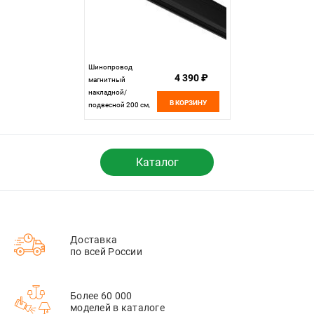
Шинопровод
4 390 ₽
магнитный
накладной/
В КОРЗИНУ
подвесной 200 см,
Maytoni Technical
Busbar trunkings
Levity TRX184-112B-
1, черный
Каталог
Доставка
по всей России
Более 60 000
моделей в каталоге