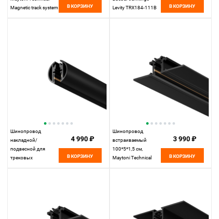
В КОРЗИНУ
В КОРЗИНУ
Magnetic track system
Levity TRX184-111B
Levity черный
черный
TRX184-112B
черный
Шинопровод
Шинопровод
4 990 ₽
3 990 ₽
накладной/
встраиваемый
подвесной для
100*5*1,5 см,
В КОРЗИНУ
В КОРЗИНУ
трековых
Maytoni Technical
светильников
Busbar trunkings
200*2*2 см, Maytoni
Levity TRX184-131B
Technical Busbar
черный
trunkings Levity
TRX184-R-112B
черный