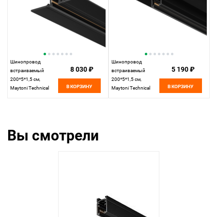
Шинопровод
Шинопровод
8 030 ₽
5 190 ₽
встраиваемый
встраиваемый
200*5*1,5 см,
200*5*1,5 см,
В КОРЗИНУ
В КОРЗИНУ
Maytoni Technical
Maytoni Technical
Busbar trunkings
Busbar trunkings
Levity TRX184-132B
Levity TRX184-122B
черный
черный
Вы смотрели