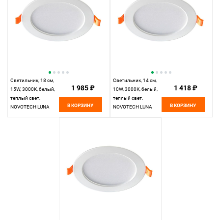
Светильник, 18 см,
Светильник, 14 см,
1 985 ₽
1 418 ₽
15W, 3000К, белый,
10W, 3000К, белый,
теплый свет,
теплый свет,
В КОРЗИНУ
В КОРЗИНУ
NOVOTECH LUNA
NOVOTECH LUNA
357574,
357573,встраиваемый
встраиваемый LED,
LED, вр 11 см
вр 14 см