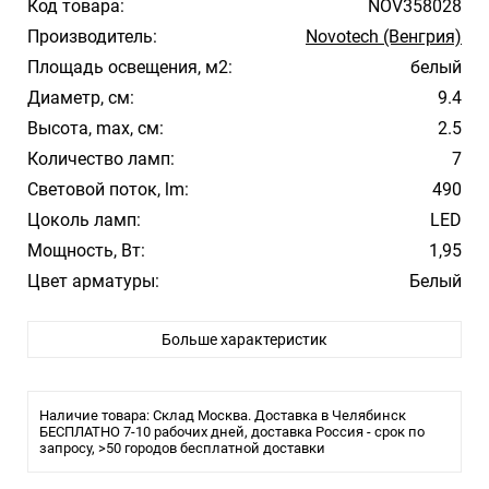
Код товара:
NOV358028
Производитель:
Novotech (Венгрия)
Площадь освещения, м2:
белый
Диаметр, см:
9.4
Высота, max, см:
2.5
Количество ламп:
7
Световой поток, lm:
490
Цоколь ламп:
LED
Мощность, Вт:
1,95
Цвет арматуры:
Белый
Цвет плафона/абажура:
Белый
Больше характеристик
Материал плафона/абажура:
Пластик
Температура свечения:
4100
Стиль:
Модерн
Наличие товара: Склад Москва. Доставка в Челябинск
Помещение:
БЕСПЛАТНО 7-10 рабочих дней, доставка Россия - срок по
Большой зал, Гостиная, Кухня,
запросу, >50 городов бесплатной доставки
Спальня, Ресторан
Влагозащита:
IP20