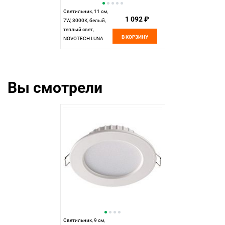
Светильник, 11 см,
1 092 ₽
7W, 3000К, белый,
теплый свет,
В КОРЗИНУ
NOVOTECH LUNA
357572,
встраиваемый LED,
вр 7,5 см
Вы смотрели
Светильник, 9 см,