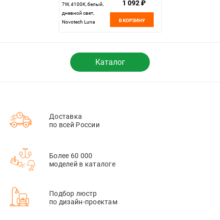
1 092 ₽
7W, 4100К, белый,
дневной свет,
В КОРЗИНУ
Novotech Luna
358028,
встраиваемый LED,
вр 7 см
Каталог
Доставка
по всей России
Более 60 000
моделей в каталоге
Подбор люстр
по дизайн-проектам