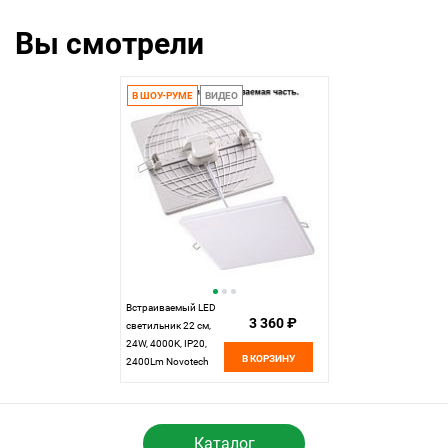
Вы смотрели
В ШОУ-РУМЕ
ВИДЕО
Встраиваемый LED
3 360 ₽
светильник 22 см,
24W, 4000K, IP20,
В КОРЗИНУ
2400Lm Novotech
Moon 358152, LED,
белый, вр 7,5-20 см
Каталог