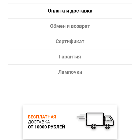
Влагозащита:
IP20
Тип крепления:
Врезное отверстие
Оплата и доставка
Тип лампы:
Светодиодная
Обмен и возврат
Лампочки в комплекте:
Да
Тип светильника:
Встраиваемый светильник
Сертификат
Врезное отверстие:
Круг
Диаметр врезного отверстия, см:
7,5-20
Гарантия
Глубина врезки, см:
5.5
Высота встраиваемой части, мм: 55
Лампочки
Диаметр врезного отверстия, мм: 75-200
БЕСПЛАТНАЯ
ДОСТАВКА
ОТ 10000 РУБЛЕЙ