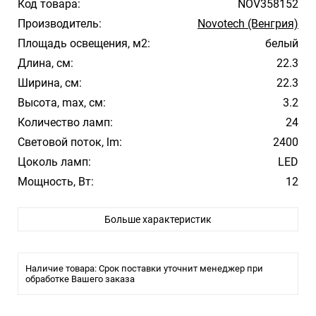
Код товара:
NOV358152
Производитель:
Novotech (Венгрия)
Площадь освещения, м2:
белый
Длина, см:
22.3
Ширина, см:
22.3
Высота, max, см:
3.2
Количество ламп:
24
Световой поток, lm:
2400
Цоколь ламп:
LED
Мощность, Вт:
12
Цвет арматуры:
Белый
Больше характеристик
Цвет плафона/абажура:
Белый
Материал плафона/абажура:
Пластик, Акрил
Температура свечения:
4000
Наличие товара: Срок поставки уточнит менеджер при
Стиль:
обработке Вашего заказа
Модерн
Помещение:
Большой зал, Гостиная, Спальня