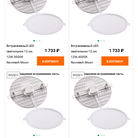
Встраиваемый LED
Встраиваемый LED
1 733 ₽
1 733 ₽
светильник 12 см,
светильник 12 см,
12W, 3000K
12W, 4000K
В КОРЗИНУ
В КОРЗИНУ
Novotech Moon
Novotech Moon
358141, LED, белый,
358142, LED, белый,
вр 7,5-10 см
вр 7,5-10 см
ВИДЕО
ВИДЕО