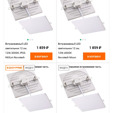
Встраиваемый LED
Встраиваемый LED
1 859 ₽
1 859 ₽
светильник 12 см,
светильник 12 см,
12W, 3000K, IP20,
12W, 4000K
В КОРЗИНУ
В КОРЗИНУ
960Lm Novotech
Novotech Moon
Moon 358147, LED,
358148, LED, белый,
белый, вр 7,5-10 см
вр 7,5-10 см
В ШОУ-РУМЕ
ВИДЕО
ВИДЕО