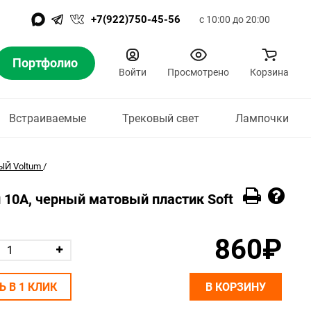
+7(922)750-45-56
с 10:00 до 20:00
Портфолио
Войти
Просмотрено
Корзина
Встраиваемые
Трековый свет
Лампочки
Й Voltum
/
10А, черный матовый пластик Soft
860₽
Ь В 1 КЛИК
В КОРЗИНУ