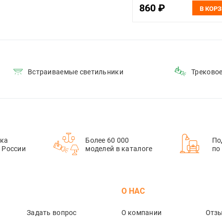
860 ₽
В КОР
Встраиваемые светильники
Треково
ка
Более 60 000
По
й России
моделей в каталоге
по
М
О НАС
Задать вопрос
О компании
Отз