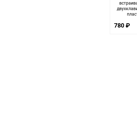
встраив
двухклав
плас
V
780 ₽