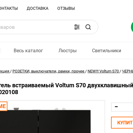
ОНТАКТЫ
ДОСТАВКА
ОТЗЫВЫ
Весь каталог
Люстры
Светильники
укция
/
РОЗЕТКИ, выключатели, рамки, прочее
/
NEW!!! Voltum S70
/
ЧЕРНЫ
ель встраиваемый Voltum S70 двухклавишный 
020108
МЕ
КУПИТ