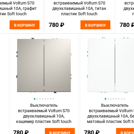
аемый Voltum S70
встраиваемый Voltum S70
встр
ишный 10А, графит
двухклавишный 10А, титан
двух
тик Soft touch
пластик Soft touch
LS020107
VLS020106
780 ₽
780 
В КОРЗИНУ
В КОРЗИНУ
Выключатель
Выключатель
встраиваемый Voltum S70
встраиваемый Voltum 
двухклавишный 10А,
двухклавишный 10А, б
кашемир пластик Soft touch
матовый пластик Soft 
VLS020103
VLS020102
780 ₽
780 ₽
В КОРЗИНУ
В КОР