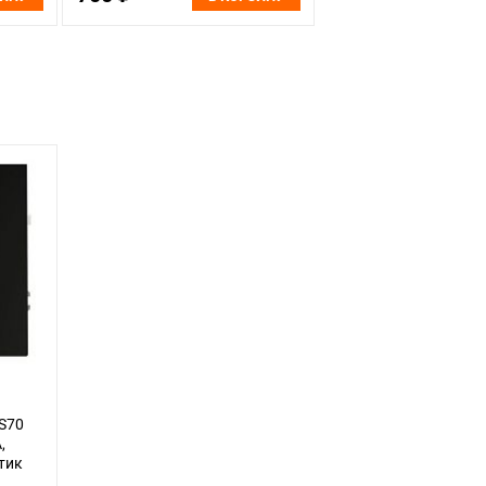
S70
,
тик
8