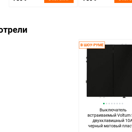
отрели
В ШОУ-РУМЕ
Выключатель
встраиваемый Voltum 
двухклавишный 10А
черный матовый плас
Soft touch VLS02010