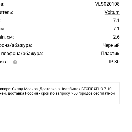
а:
VLS020108
итель:
Voltum
:
7.1
см:
7.1
in, см:
2.6
фона/абажура:
Черный
 плафона/абажура:
Пластик
ита:
IP 30
овара: Склад Москва. Доставка в Челябинск БЕСПЛАТНО 7-10
ней, доставка Россия - срок по запросу, >50 городов бесплатной