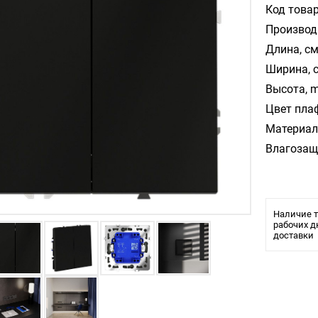
Код товар
Производ
Длина, см
Ширина, 
Высота, m
Цвет пла
Материал
Влагозащ
Наличие т
рабочих д
доставки