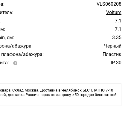
а:
VLS060208
итель:
Voltum
:
7.1
см:
7.1
in, см:
3.35
фона/абажура:
Черный
 плафона/абажура:
Пластик
ита:
IP 30
овара: Склад Москва. Доставка в Челябинск БЕСПЛАТНО 7-10
ней, доставка Россия - срок по запросу, >50 городов бесплатной