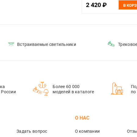
2 420 ₽
В КОР
Встраиваемые светильники
Треково
ка
Более 60 000
По
й России
моделей в каталоге
по
М
О НАС
Задать вопрос
О компании
Отз