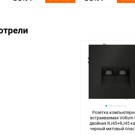
отрели
Розетка компьютерн
встраиваемая Voltum 
двойная RJ45+RJ45 ка
черный матовый плас
Soft touch VLS06020