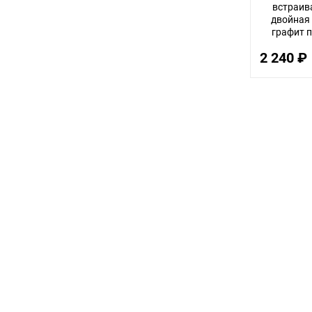
встраив
двойная 
графит п
V
2 240 ₽