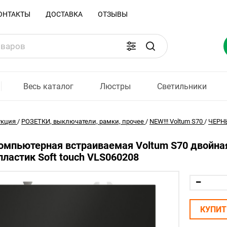
ОНТАКТЫ
ДОСТАВКА
ОТЗЫВЫ
Весь каталог
Люстры
Светильники
укция
/
РОЗЕТКИ, выключатели, рамки, прочее
/
NEW!!! Voltum S70
/
ЧЕРНЫ
омпьютерная встраиваемая Voltum S70 двойная
ластик Soft touch VLS060208
КУПИТ