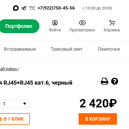
+7(922)750-45-56
с 10:00 до 20:00
Портфолио
Войти
Просмотрено
Корзина
Встраиваемые
Трековый свет
Лампочки
Й Voltum
/
 RJ45+RJ45 кат.6, черный
2 420₽
Ь В 1 КЛИК
В КОРЗИНУ