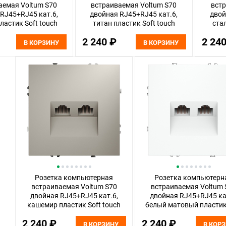
аемая Voltum S70
встраиваемая Voltum S70
встр
RJ45+RJ45 кат.6,
двойная RJ45+RJ45 кат.6,
двой
ластик Soft touch
титан пластик Soft touch
ста
LS060207
VLS060206
2 240 ₽
2 24
В КОРЗИНУ
В КОРЗИНУ
Розетка компьютерная
Розетка компьютерн
встраиваемая Voltum S70
встраиваемая Voltum 
двойная RJ45+RJ45 кат.6,
двойная RJ45+RJ45 ка
кашемир пластик Soft touch
белый матовый пластик
VLS060203
touch VLS060202
2 240 ₽
2 240 ₽
В КОРЗИНУ
В КОР