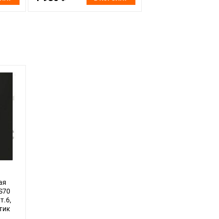
ая
S70
т.6,
тик
8