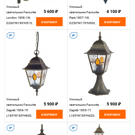
Уличный
Уличный
5 600 ₽
6 100 ₽
светильник Favourite
светильник Favourite
London 1808-1W,
Paris 1807-1W,
В КОРЗИНУ
В КОРЗИНУ
D260*W190*H515,
D250*W170*H500,
черный с золотой
черный с зеленой
патиной
патиной
IP
IP
Уличный
Уличный
5 900 ₽
5 900 ₽
светильник Favourite
светильник Favourite
Zagreb 1804-1P,
Zagreb 1805-1T,
В КОРЗИНУ
В КОРЗИНУ
L185*W185*H830,
L185*W185*H420,
черный с золотой
черный с золотой
патиной
патиной
IP
IP