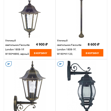
Уличный
Уличный
4 900 ₽
8 600 ₽
светильник Favourite
светильник Favourite
London 1808-1P,
London 1808-1F,
В КОРЗИНУ
В КОРЗИНУ
W190*H890, черный
W190*H1120,
с золотой патиной
черный с золотой
патиной
IP
IP