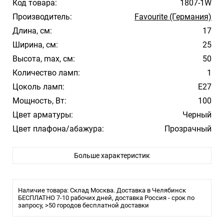
Код товара:
1807-1W
Производитель:
Favourite (Германия)
Длина, см:
17
Ширина, см:
25
Высота, max, см:
50
Количество ламп:
1
Цоколь ламп:
E27
Мощность, Вт:
100
Цвет арматуры:
Черный
Цвет плафона/абажура:
Прозрачный
Материал плафона/абажура:
Стекло
Больше характеристик
Влагозащита:
IP44
Тип крепления:
Монтажная пластина
Тип лампы:
накаливания или LED
Наличие товара: Склад Москва. Доставка в Челябинск
Размеры
БЕСПЛАТНО 7-10 рабочих дней, доставка Россия - срок по
запросу, >50 городов бесплатной доставки
Ширина: 170 мм
Высота: 500 мм