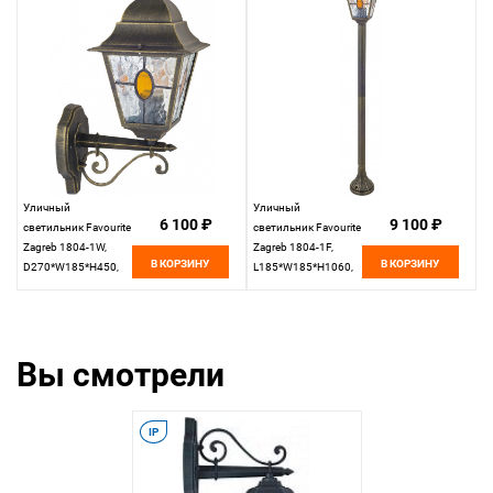
Уличный
Уличный
6 100 ₽
9 100 ₽
светильник Favourite
светильник Favourite
Zagreb 1804-1W,
Zagreb 1804-1F,
В КОРЗИНУ
В КОРЗИНУ
D270*W185*H450,
L185*W185*H1060,
черный с золотой
черный с золотой
патиной
патиной
Вы смотрели
IP