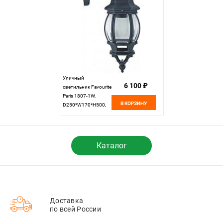
Уличный
6 100 ₽
светильник Favourite
Paris 1807-1W,
В КОРЗИНУ
D250*W170*H500,
черный с зеленой
патиной
Каталог
Доставка
по всей России