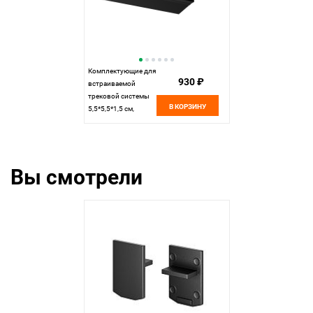
Комплектующие для
930 ₽
встраиваемой
трековой системы
В КОРЗИНУ
5,5*5,5*1,5 см,
Maytoni Technical
Accessories for tracks
Levity TRA187CL-13B
черный
Вы смотрели