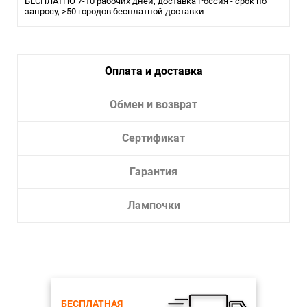
БЕСПЛАТНО 7-10 рабочих дней, доставка Россия - срок по
Maytoni
запросу, >50 городов бесплатной доставки
Коллекция
Levity
Степень защиты (IP)
20
Страна
Оплата и доставка
Германия
Тип шинопровода
Обмен и возврат
Магнитный
Сертификат
Гарантия
Лампочки
БЕСПЛАТНАЯ