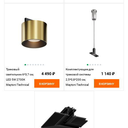
Accessories for tracks
Accessories for tracks
Levity Alfa S TR188-1-
Levity Alfa S TR188-1-
5W3K-M-B черный
5W2.7K-M-BW
черно-белый
Трековый
Комплектующие для
4 490 ₽
1 140 ₽
светильник 6*3,7 см,
трековой системы
LED 5W 2700K
2,5*0,8*200 см,
В КОРЗИНУ
В КОРЗИНУ
Maytoni Technical
Maytoni Technical
Accessories for tracks
Accessories for tracks
Levity Alfa S TR188-1-
Levity TRA184SW-1B
5W2.7K-M-BBS
черный
черный и Латунь