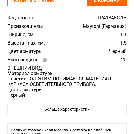
КУПИТЬ В 1 КЛИК
В КОРЗИНУ
Код товара:
TRA184EC-1B
Производитель:
Maytoni (Германия)
Ширина, см:
1.1
Высота, max, см:
1.5
Цвет арматуры:
Черный
Влагозащита:
20
ВНЕШНИЙ ВИД
Материал арматуры
ПластикПОД ЭТИМ ПОНИМАЕТСЯ МАТЕРИАЛ
КАРКАСА ОСВЕТИТЕЛЬНОГО ПРИБОРА.
Цвет арматуры
Черный
РАЗМЕРЫ
Высота, мм
Больше характеристик
15
Ширина, мм
11
ДОПОЛНИТЕЛЬНЫЕ ПАРАМЕТРЫ
Наличие товара: Склад Москва. Доставка в Челябинск
Производитель