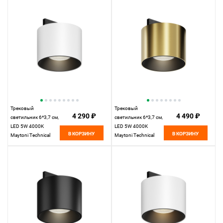
Трековый
Трековый
4 290 ₽
4 490 ₽
светильник 6*3,7 см,
светильник 6*3,7 см,
LED 5W 4000K
LED 5W 4000K
В КОРЗИНУ
В КОРЗИНУ
Maytoni Technical
Maytoni Technical
Accessories for tracks
Accessories for tracks
Levity Alfa S TR188-1-
Levity Alfa S TR188-1-
5W4K-M-BW черно-
5W4K-M-BBS черный
белый
и Латунь