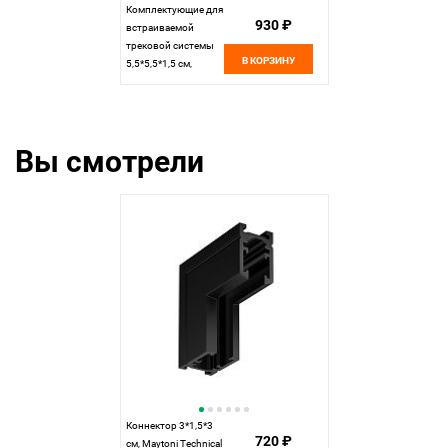
Комплектующие для
930 ₽
встраиваемой
трековой системы
В КОРЗИНУ
5,5*5,5*1,5 см,
Maytoni Technical
Accessories for tracks
Levity TRA187CL-13B
черный
Вы смотрели
Коннектор 3*1,5*3
720 ₽
см, Maytoni Technical