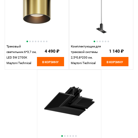
Трековый
Комплектующие для
4 490 ₽
1 140 ₽
светильник 6*3,7 см,
трековой системы
LED 5W 2700K
2,5*0,8*200 см,
В КОРЗИНУ
В КОРЗИНУ
Maytoni Technical
Maytoni Technical
Accessories for tracks
Accessories for tracks
Levity Alfa S TR188-1-
Levity TRA184SW-1B
5W2.7K-M-BBS
черный
черный и Латунь