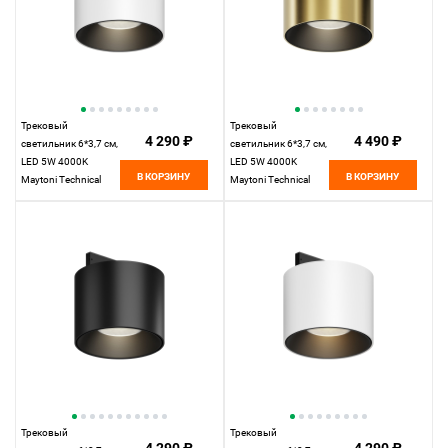
Трековый
Трековый
4 290 ₽
4 490 ₽
светильник 6*3,7 см,
светильник 6*3,7 см,
LED 5W 4000K
LED 5W 4000K
В КОРЗИНУ
В КОРЗИНУ
Maytoni Technical
Maytoni Technical
Accessories for tracks
Accessories for tracks
Levity Alfa S TR188-1-
Levity Alfa S TR188-1-
5W4K-M-BW черно-
5W4K-M-BBS черный
белый
и Латунь
Трековый
Трековый