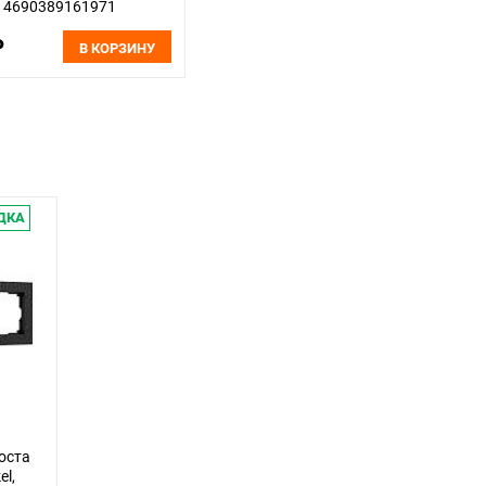
4690389161971
₽
В КОРЗИНУ
ДКА
оста
l,