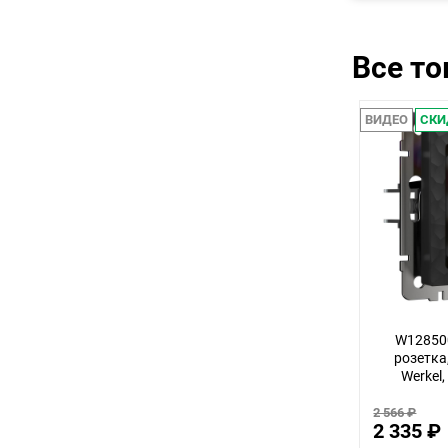
Все т
ВИДЕО
СКИ
W12850
розетка
Werkel
2 566 ₽
2 335 ₽