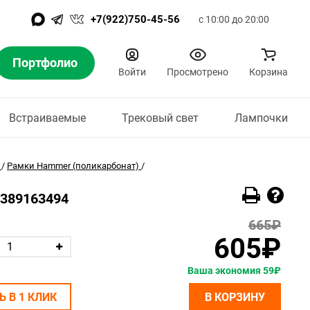
+7(922)750-45-56
с 10:00 до 20:00
Портфолио
Войти
Просмотрено
Корзина
Встраиваемые
Трековый свет
Лампочки
/
Рамки Hammer (поликарбонат)
/
0389163494
665₽
605₽
Ваша экономия 59₽
Ь В 1 КЛИК
В КОРЗИНУ