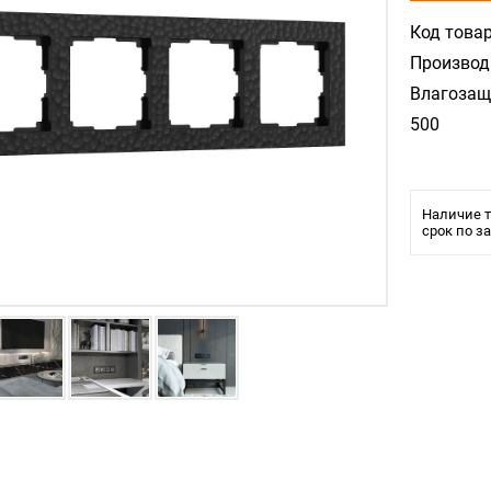
Код товар
Производ
Влагозащ
500
Наличие т
срок по з