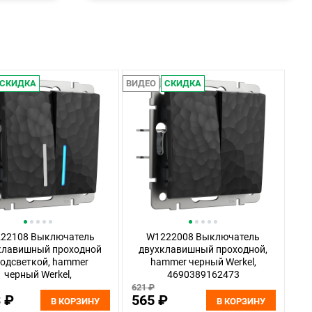
СКИДКА
ВИДЕО
СКИДКА
22108 Выключатель
W1222008 Выключатель
клавишный проходной
двухклавишный проходной,
подсветкой, hammer
hammer черный Werkel,
черный Werkel,
4690389162473
4690389162640
621 ₽
3 ₽
565 ₽
В КОРЗИНУ
В КОРЗИНУ