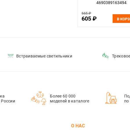
4690389163494
665 ₽
605 ₽
В КОР
Встраиваемые светильники
Треково
ка
Более 60 000
По
й России
моделей в каталоге
по
М
О НАС