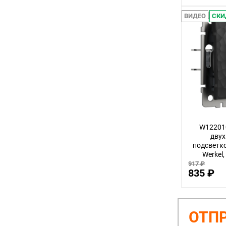
ВИДЕО
СКИ
W12201
дву
подсветк
Werkel
917 ₽
835 ₽
ОТПР