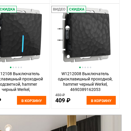
СКИДКА
ВИДЕО
СКИДКА
12108 Выключатель
W1212008 Выключатель
клавишный проходной
одноклавишный проходной,
подсветкой, hammer
hammer черный Werkel,
черный Werkel,
4690389162053
4690389162145
450 ₽
₽
409 ₽
В КОРЗИНУ
В КОРЗИНУ