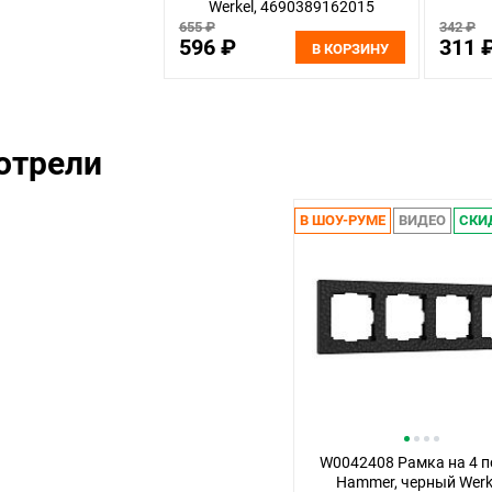
Werkel, 4690389162015
655 ₽
342 ₽
596 ₽
311 
В КОРЗИНУ
отрели
В ШОУ-РУМЕ
ВИДЕО
СКИ
W0042408 Рамка на 4 п
Hammer, черный Werke