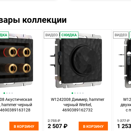
овары коллекции
ДКА
ВИДЕО
СКИДКА
ВИДЕО
08 Акустическая
W1242008 Диммер, hammer
W12
, hammer черный
черный Werkel,
двух
, 4690389163128
4690389162732
с 
2 755 ₽
1 377 ₽
2 507 ₽
1 25
В КОРЗИНУ
В КОРЗИНУ