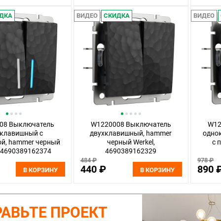
ДКА
ВИДЕО
СКИДКА
ВИДЕО
08 Выключатель
W1220008 Выключатель
W12
хклавишный с
двухклавишный, hammer
одно
ой, hammer черный
черный Werkel,
с 
, 4690389162374
4690389162329
484 ₽
978 ₽
440 ₽
890 
В КОРЗИНУ
В КОРЗИНУ
АВЬТЕ ПРОЕКТ