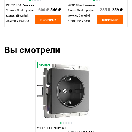
W0021864 Рамка на
W0011864 Рамка на
600 ₽
546 ₽
285 ₽
259 ₽
2 поста Stark, графит
1 пост Stark, графит
матовый Werkel,
матовый Werkel,
В КОРЗИНУ
В КОРЗИНУ
4690389194504
4690389194498
Вы смотрели
СКИДКА
W1171164 Розетка с