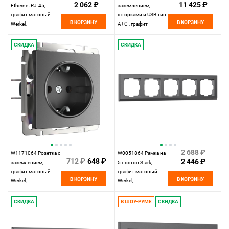
2 062 ₽
11 425 ₽
Ethernet RJ-45,
заземлением,
графит матовый
шторками и USB тип
В КОРЗИНУ
В КОРЗИНУ
Werkel,
A+C , графит
4690389194474
матовый Werkel,
4690389194436
СКИДКА
СКИДКА
2 688 ₽
W1171064 Розетка с
W0051864 Рамка на
712 ₽
648 ₽
2 446 ₽
заземлением,
5 постов Stark,
графит матовый
графит матовый
В КОРЗИНУ
В КОРЗИНУ
Werkel,
Werkel,
4690389194405
4690389194535
СКИДКА
В ШОУ-РУМЕ
СКИДКА