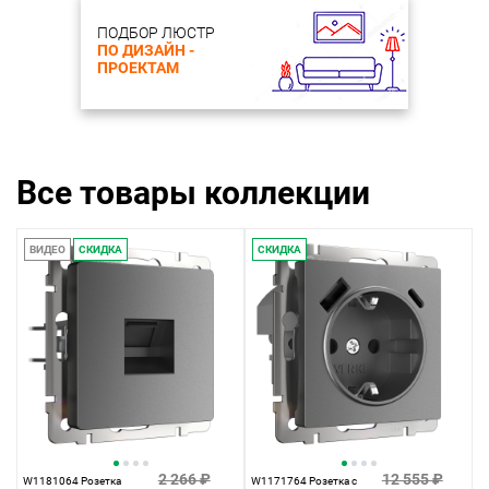
ПОДБОР ЛЮСТР
ПО ДИЗАЙН -
ПРОЕКТАМ
Все товары коллекции
ВИДЕО
СКИДКА
СКИДКА
2 266 ₽
12 555 ₽
W1181064 Розетка
W1171764 Розетка с