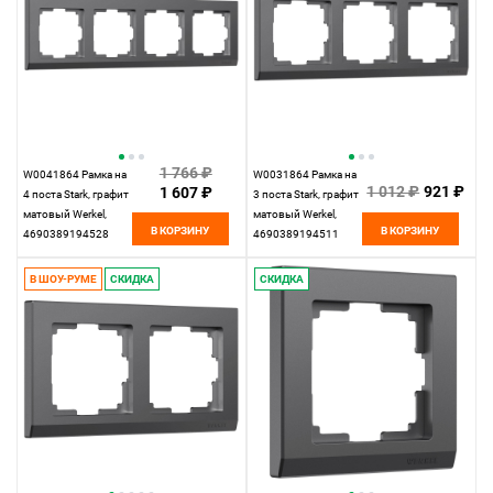
1 766 ₽
W0041864 Рамка на
W0031864 Рамка на
1 012 ₽
921 ₽
1 607 ₽
4 поста Stark, графит
3 поста Stark, графит
матовый Werkel,
матовый Werkel,
В КОРЗИНУ
В КОРЗИНУ
4690389194528
4690389194511
В ШОУ-РУМЕ
СКИДКА
СКИДКА