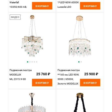
Waterfall
1*LED*40W 4000K
В КОРЗИНУ
В КОРЗИНУ
10350/600 AB,
Lussole LGO
бронза
Conecuh LSP-7217
матовое золото
ВИДЕО
Подвесная люстра
Подвесная люстра
25 760 ₽
25 900 ₽
MODELUX
**140 см, LED 90W,
ML.2315.9 GD
3000 / 6500К,
В КОРЗИНУ
В КОРЗИНУ
Золото MODELUX
ML.2317.500 GD