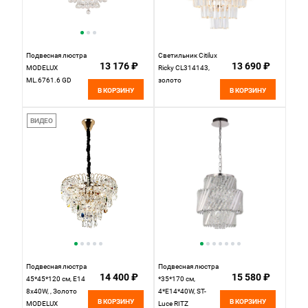
Подвесная люстра
Светильник Citilux
13 176 ₽
13 690 ₽
MODELUX
Ricky CL314143,
ML.6761.6 GD
золото
В КОРЗИНУ
В КОРЗИНУ
ВИДЕО
Подвесная люстра
Подвесная люстра
14 400 ₽
15 580 ₽
45*45*120 см, Е14
*35*170 см,
8x40W, , Золото
4*E14*40W, ST-
В КОРЗИНУ
В КОРЗИНУ
MODELUX
Luce RITZ