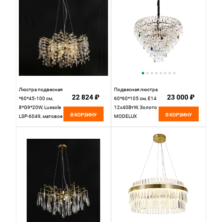
Люстра подвесная
Подвесная люстра
22 824 ₽
23 000 ₽
*60*45-100 см,
60*60*105 см, Е14
8*G9*20W, Lussole
12x40ВтW, Золото
В КОРЗИНУ
В КОРЗИНУ
LSP-6049, матовое
MODELUX
золото
ML.850.12