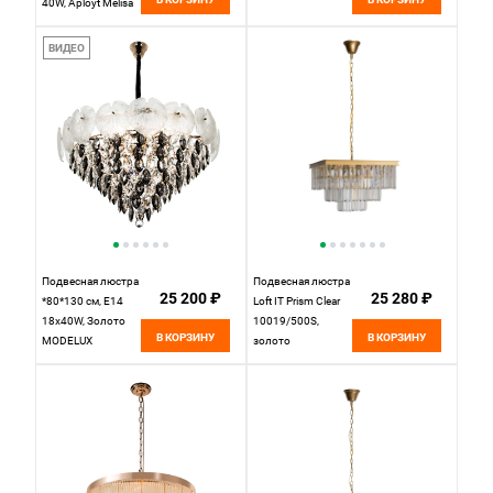
40W, Aployt Melisa
APL.747.03.04,
латунный
ВИДЕО
Подвесная люстра
Подвесная люстра
25 200 ₽
25 280 ₽
*80*130 см, Е14
Loft IT Prism Clear
18x40W, Золото
10019/500S,
В КОРЗИНУ
В КОРЗИНУ
MODELUX
золото
ML.839.18 GD