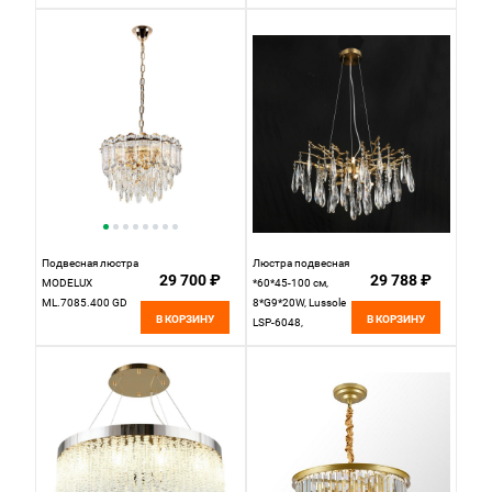
ML.313.11 GD
Подвесная люстра
Люстра подвесная
29 700 ₽
29 788 ₽
MODELUX
*60*45-100 см,
ML.7085.400 GD
8*G9*20W, Lussole
В КОРЗИНУ
В КОРЗИНУ
LSP-6048,
бронзовый