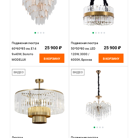
Подвесная люстра
Подвесная люстра
25 900 ₽
25 900 ₽
60*60*85 см, Е14
50*50*80 см, LED
9x40W, Золото
120W, 3000 /
В КОРЗИНУ
В КОРЗИНУ
MODELUX
6000K, Бронза
ML.601.9
MODELUX
ML.005.500
ВИДЕО
ВИДЕО
Люстра
Подвесная люстра