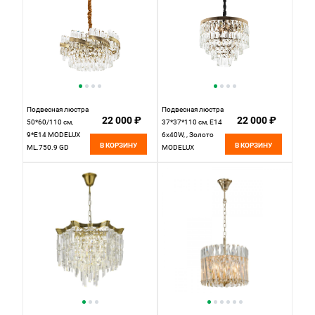
Подвесная люстра
Подвесная люстра
22 000 ₽
22 000 ₽
50*60/110 см,
37*37*110 см, Е14
9*Е14 MODELUX
6x40W, , Золото
В КОРЗИНУ
В КОРЗИНУ
ML.750.9 GD
MODELUX
золото
ML.844.6 GD