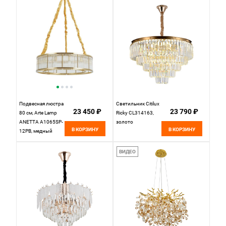
Подвесная люстра
Светильник Citilux
23 450 ₽
23 790 ₽
80 см, Arte Lamp
Ricky CL314163,
ANETTA A1065SP-
золото
В КОРЗИНУ
В КОРЗИНУ
12PB, медный
ВИДЕО