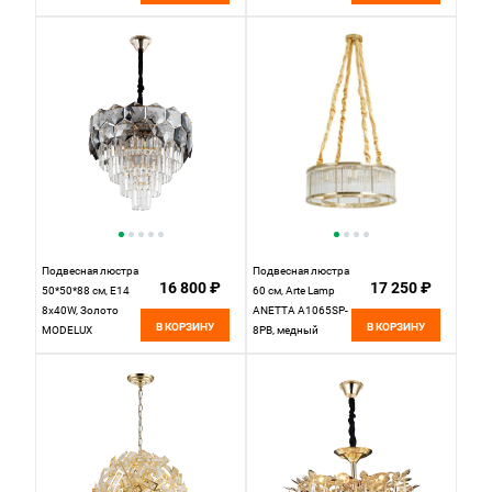
ML.850.8 GD
SL6138.303.04,
латунный
Подвесная люстра
Подвесная люстра
16 800 ₽
17 250 ₽
50*50*88 см, Е14
60 см, Arte Lamp
8x40W, Золото
ANETTA A1065SP-
В КОРЗИНУ
В КОРЗИНУ
MODELUX
8PB, медный
ML.80933.8