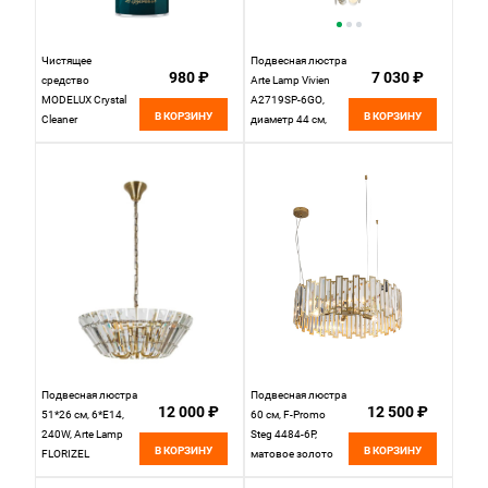
Чистящее
Подвесная люстра
980 ₽
7 030 ₽
средство
Arte Lamp Vivien
MODELUX Crystal
A2719SP-6GO,
В КОРЗИНУ
В КОРЗИНУ
Cleaner
диаметр 44 см,
золото
Подвесная люстра
Подвесная люстра
12 000 ₽
12 500 ₽
51*26 см, 6*E14,
60 см, F-Promo
240W, Arte Lamp
Steg 4484-6P,
В КОРЗИНУ
В КОРЗИНУ
FLORIZEL
матовое золото
A1072SP-6AB