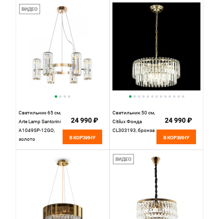
ВИДЕО
Светильник 65 см,
Светильник 50 см,
24 990 ₽
24 990 ₽
Arte Lamp Santorini
Citilux Фонда
A1049SP-12GO,
CL303193, бронза
В КОРЗИНУ
В КОРЗИНУ
золото
ВИДЕО