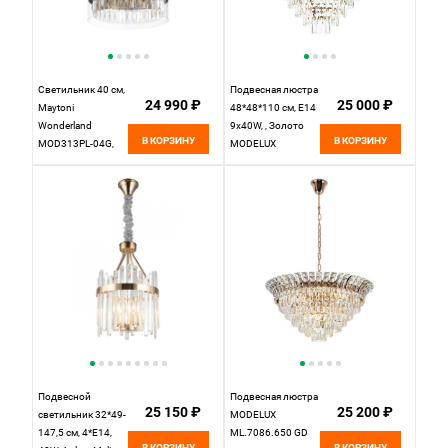
Светильник 40 см,
Подвесная люстра
24 990 ₽
25 000 ₽
Maytoni
48*48*110 см, Е14
Wonderland
9x40W, , Золото
В КОРЗИНУ
В КОРЗИНУ
MOD313PL-04G,
MODELUX
золото
ML.844.9 GD
Подвесной
Подвесная люстра
25 150 ₽
25 200 ₽
светильник 32*49-
MODELUX
147,5 см, 4*E14,
ML.7086.650 GD
В КОРЗИНУ
В КОРЗИНУ