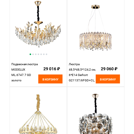
Подвесная люстра
Люстра
29 016 ₽
29 060 ₽
MODELUX
48,5*48,5*124,2 см,
ML.6747.7 GD
6*E14 Gerhort
В КОРЗИНУ
В КОРЗИНУ
золото
G21137/6FGD+CL,
Золото