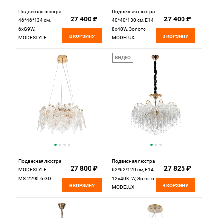
Подвесная люстра
Подвесная люстра
27 400 ₽
27 400 ₽
46*46*134 см,
40*40*130 см, Е14
6xG9W,
8x40W, Золото
В КОРЗИНУ
В КОРЗИНУ
MODESTYLE
MODELUX
MS.2114.460
ML.837.8 GD
ВИДЕО
Подвесная люстра
Подвесная люстра
27 800 ₽
27 825 ₽
MODESTYLE
62*62*120 см, Е14
MS.2290.6 GD
12x40ВтW, Золото
В КОРЗИНУ
В КОРЗИНУ
MODELUX
ML.855.12