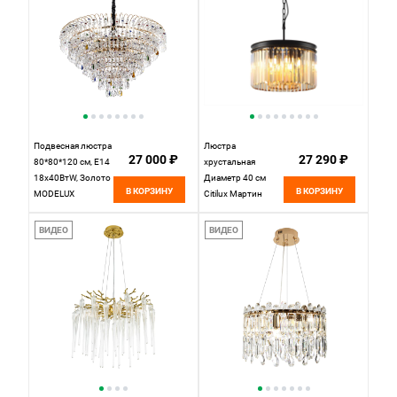
Подвесная люстра
Люстра
27 000 ₽
27 290 ₽
80*80*120 см, Е14
хрустальная
18x40ВтW, Золото
Диаметр 40 см
В КОРЗИНУ
В КОРЗИНУ
MODELUX
Citilux Мартин
ML.850.18
CL332082
Шампань
ВИДЕО
ВИДЕО