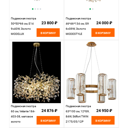
Подвесная люстра
Подвесная люстра
23 800 ₽
24 000 ₽
50*50*66 см, Е14
46*46*134 см, G9
9x40W, Золото
6xG9W, Золото
В КОРЗИНУ
В КОРЗИНУ
MODELUX
MODESTYLE
ML.602.9
MS.2112.460
Подвесная люстра
Подвесная люстра
24 876 ₽
24 950 ₽
60 см, Velante 184-
63*100 см, 12*G9,
403-08, матовое
84W, Stilfort TWIN
В КОРЗИНУ
В КОРЗИНУ
золото
2175/05/12P
бронзовый