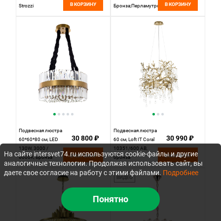
В КОРЗИНУ
В КОРЗИНУ
Strozzi
Бронза;Перламутровый
SL6137.203.08,
коричневый
Подвесная люстра
Подвесная люстра
30 800 ₽
30 990 ₽
60*60*80 см, LED
60 см, Loft IT Coral
130W, 3000 /
10351/600 AB,
На сайте intersvet74.ru используются cookie-файлы и другие
В КОРЗИНУ
В КОРЗИНУ
6000K, Бронза
бронза
аналогичные технологии. Продолжая использовать сайт, вы
MODELUX
даете свое согласие на работу с этими файлами.
Подробнее
ML.005.600
ВИДЕО
Понятно