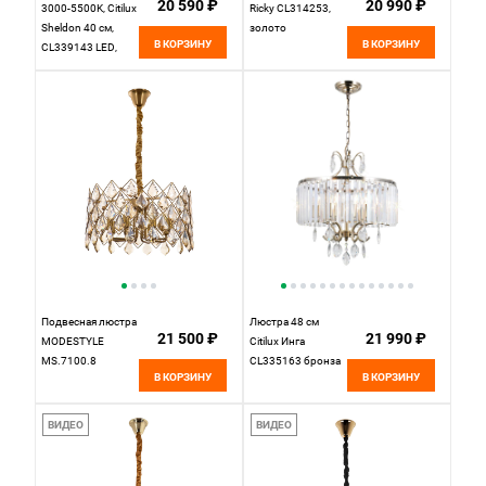
20 590 ₽
20 990 ₽
3000-5500K, Citilux
Ricky CL314253,
Sheldon 40 см,
золото
В КОРЗИНУ
В КОРЗИНУ
CL339143 LED,
бронза
Подвесная люстра
Люстра 48 см
21 500 ₽
21 990 ₽
MODESTYLE
Citilux Инга
MS.7100.8
CL335163 бронза
В КОРЗИНУ
В КОРЗИНУ
ВИДЕО
ВИДЕО