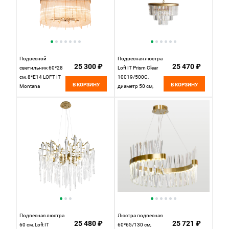
Подвесной
Подвесная люстра
25 300 ₽
25 470 ₽
светильник 60*28
Loft IT Prism Clear
см, 8*E14 LOFT IT
10019/500C,
В КОРЗИНУ
В КОРЗИНУ
Montana
диаметр 50 см,
французское
золото
золото 10299/600
French gold
Подвесная люстра
Люстра подвесная
25 480 ₽
25 721 ₽
60 см, Loft IT
60*65/130 см,