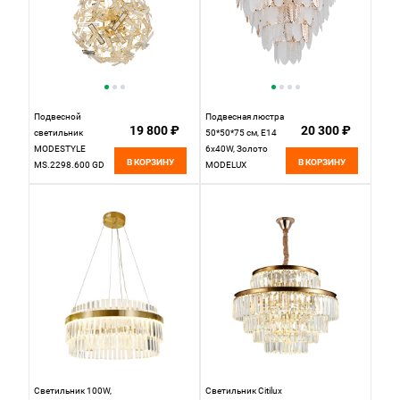
Подвесной
Подвесная люстра
19 800 ₽
20 300 ₽
светильник
50*50*75 см, Е14
MODESTYLE
6x40W, Золото
В КОРЗИНУ
В КОРЗИНУ
MS.2298.600 GD
MODELUX
ML.601.6
Светильник 100W,
Светильник Citilux