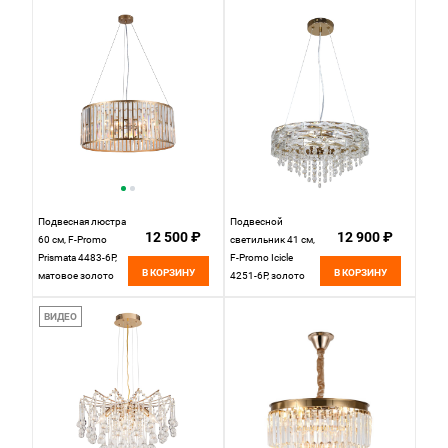
бронзовый
Подвесная люстра
Подвесной
12 500 ₽
12 900 ₽
60 см, F-Promo
светильник 41 см,
Prismata 4483-6P,
F-Promo Icicle
В КОРЗИНУ
В КОРЗИНУ
матовое золото
4251-6P, золото
ВИДЕО