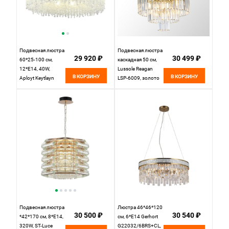
Подвесная люстра
Подвесная люстра
29 920 ₽
30 499 ₽
60*25-100 см,
каскадная 50 см,
12*E14, 40W,
Lussole Reagan
В КОРЗИНУ
В КОРЗИНУ
Aployt Keytlayn
LSP-6009, золото
APL.772.03.12,
золотой
Подвесная люстра
Люстра 46*46*120
30 500 ₽
30 540 ₽
*42*170 см, 8*E14,
см, 6*E14 Gerhort
320W, ST-Luce
G22032/6BRS+CL,