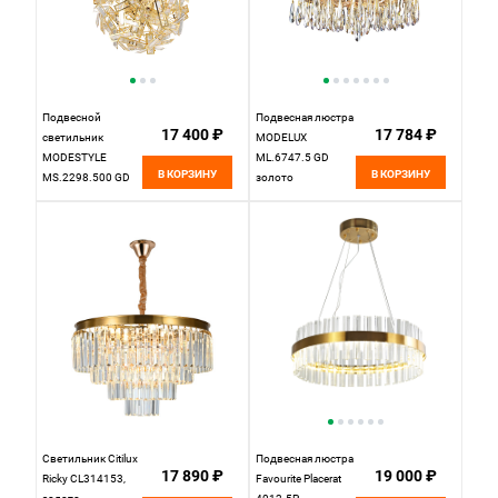
Подвесной
Подвесная люстра
17 400 ₽
17 784 ₽
светильник
MODELUX
MODESTYLE
ML.6747.5 GD
В КОРЗИНУ
В КОРЗИНУ
MS.2298.500 GD
золото
Светильник Citilux
Подвесная люстра
17 890 ₽
19 000 ₽
Ricky CL314153,
Favourite Placerat