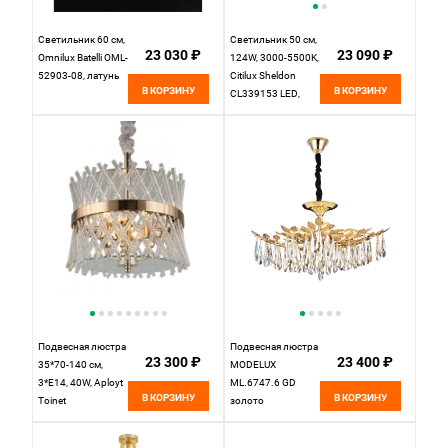
Светильник 60 см,
Светильник 50 см,
23 030 ₽
23 090 ₽
Omnilux Batelli OML-
124W, 3000-5500K,
52903-08, латунь
Citilux Sheldon
В КОРЗИНУ
В КОРЗИНУ
CL339153 LED,
бронза
Подвесная люстра
Подвесная люстра
23 300 ₽
23 400 ₽
35*70-140 см,
MODELUX
3*E14, 40W, Aployt
ML.6747.6 GD
В КОРЗИНУ
В КОРЗИНУ
Toinet
золото
APL.734.06.03,
никель