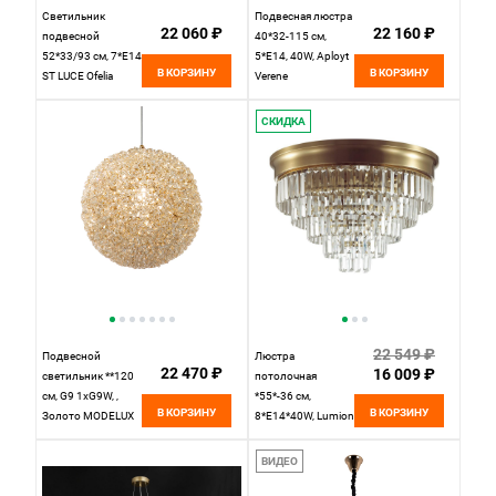
Светильник
Подвесная люстра
22 060 ₽
22 160 ₽
подвесной
40*32-115 см,
52*33/93 см, 7*E14
5*E14, 40W, Aployt
В КОРЗИНУ
В КОРЗИНУ
ST LUCE Ofelia
Verene
SL1659.303.07
APL.808.13.05,
латунь
золотой
СКИДКА
22 549 ₽
Подвесной
Люстра
22 470 ₽
16 009 ₽
светильник **120
потолочная
см, G9 1xG9W, ,
*55*-36 см,
В КОРЗИНУ
В КОРЗИНУ
Золото MODELUX
8*E14*40W, Lumion
ML.2312.220 GD
ZAHA 5257/8C,
латунь,
ВИДЕО
прозрачный