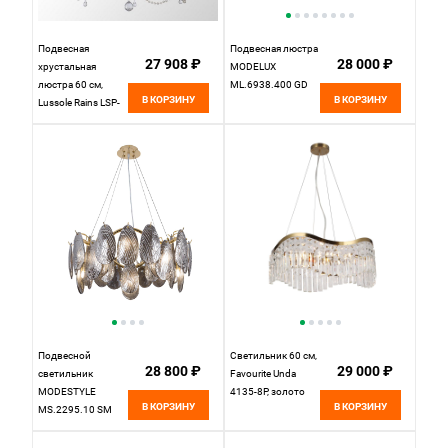
Подвесная
Подвесная люстра
27 908 ₽
28 000 ₽
хрустальная
MODELUX
люстра 60 см,
ML.6938.400 GD
В КОРЗИНУ
В КОРЗИНУ
Lussole Rains LSP-
6015, золото
Подвесной
Светильник 60 см,
28 800 ₽
29 000 ₽
светильник
Favourite Unda
MODESTYLE
4135-8P, золото
В КОРЗИНУ
В КОРЗИНУ
MS.2295.10 SM