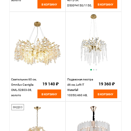
золото
4012-5P,
В КОРЗИНУ
В КОРЗИНУ
D500*H150/1150,
золота, плафон
состоит из
объемных
стеклянных
элементов
необычной формы
Светильник 60 см,
Подвесная люстра
19 140 ₽
19 360 ₽
Omnilux Cavriglia
46 см, Loft IT
OML-52803-08,
Waterfall
В КОРЗИНУ
В КОРЗИНУ
золото
10350/460 AB,
бронза
ВИДЕО