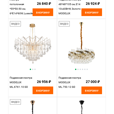
26 840 ₽
26 924 ₽
потолочная
48*48*105 см, Е14
*55*50-50 см,
10x40ВтW, Золото
В КОРЗИНУ
В КОРЗИНУ
6*E14*60W, Lussole
MODELUX
LSP-6053,
ML.855.10
бронзовый
ВИДЕО
ВИДЕО
Подвесная люстра
Подвесная люстра
26 956 ₽
27 000 ₽
MODELUX
MODELUX
ML.6761.10 GD
ML.750.12 GD
В КОРЗИНУ
В КОРЗИНУ
ВИДЕО