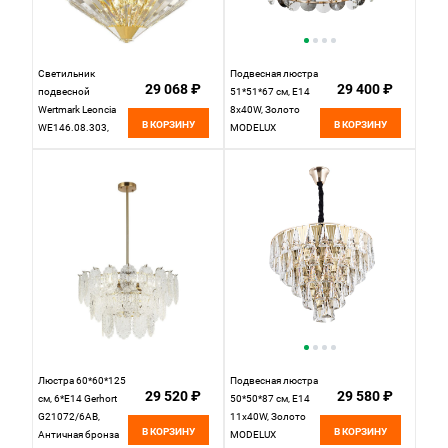
Светильник
Подвесная люстра
29 068 ₽
29 400 ₽
подвесной
51*51*67 см, Е14
Wertmark Leoncia
8x40W, Золото
В КОРЗИНУ
В КОРЗИНУ
WE146.08.303,
MODELUX
50*50 см, золото
ML.7191.8 GD
Люстра 60*60*125
Подвесная люстра
29 520 ₽
29 580 ₽
см, 6*E14 Gerhort
50*50*87 см, Е14
G21072/6AB,
11x40W, Золото
В КОРЗИНУ
В КОРЗИНУ
Античная бронза
MODELUX