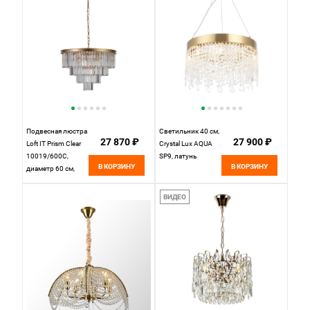
Подвесная люстра
Светильник 40 см,
27 870 ₽
27 900 ₽
Loft IT Prism Clear
Crystal Lux AQUA
10019/600C,
SP9, латунь
В КОРЗИНУ
В КОРЗИНУ
диаметр 60 см,
золото
ВИДЕО