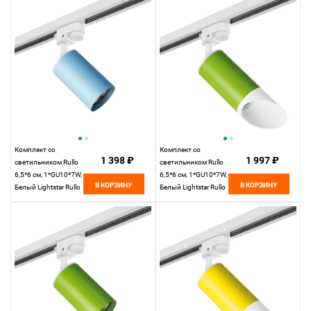
Комплект со
Комплект со
1 398 ₽
1 997 ₽
светильником Rullo
светильником Rullo
6,5*6 см, 1*GU10*7W,
6,5*6 см, 1*GU10*7W,
В КОРЗИНУ
В КОРЗИНУ
Белый Lightstar Rullo
Белый Lightstar Rullo
R1T435
R1T43436