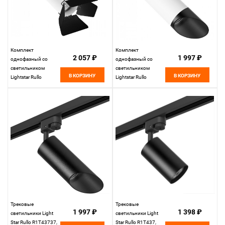
Комплект
Комплект
2 057 ₽
1 997 ₽
однофазный со
однофазный со
светильником
светильником
В КОРЗИНУ
В КОРЗИНУ
Lightstar Rullo
Lightstar Rullo
R1T436437, белый-
R1T43637, белый-
черный
черный
Трековые
Трековые
1 997 ₽
1 398 ₽
светильники Light
светильники Light
Star Rullo R1T43737,
Star Rullo R1T437,