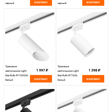
В КОРЗИНУ
В КОРЗИНУ
черный
черный
Трековые
Трековые
1 997 ₽
1 398 ₽
светильники Light
светильники Light
Star Rullo R1T43636,
Star Rullo R1T436,
В КОРЗИНУ
В КОРЗИНУ
белый
белый