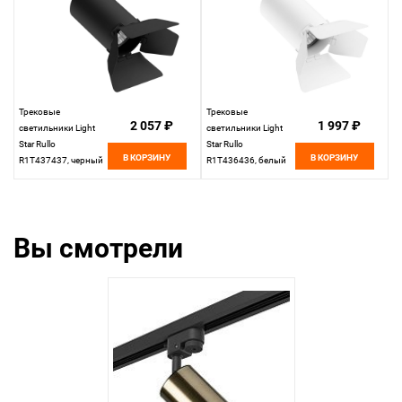
Трековые
Трековые
2 057 ₽
1 997 ₽
светильники Light
светильники Light
Star Rullo
Star Rullo
В КОРЗИНУ
В КОРЗИНУ
R1T437437, черный
R1T436436, белый
Вы смотрели