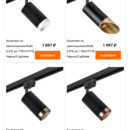
Комплект со
Комплект со
1 897 ₽
1 997 ₽
светильником Rullo
светильником Rullo
6,5*6 см, 1*GU10*7W,
6,5*6 см, 1*GU10*7W,
В КОРЗИНУ
В КОРЗИНУ
Черный Lightstar
Черный Lightstar
Rullo R1T4373436
Rullo R1T437140
Комплект со
Комплект со