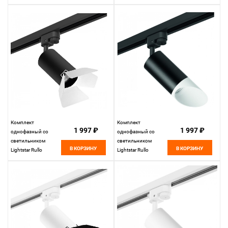
R1T43333
R1T433
Комплект
Комплект
1 997 ₽
1 997 ₽
однофазный со
однофазный со
светильником
светильником
В КОРЗИНУ
В КОРЗИНУ
Lightstar Rullo
Lightstar Rullo
R1T437436, черный-
R1T43736, черный-
белый
белый