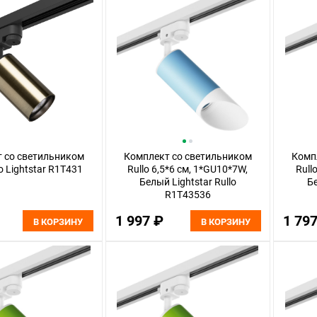
 со светильником
Комплект со светильником
Комп
lo Lightstar R1T431
Rullo 6,5*6 см, 1*GU10*7W,
Rull
Белый Lightstar Rullo
Бе
R1T43536
1 997 ₽
1 79
В КОРЗИНУ
В КОРЗИНУ