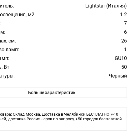
итель:
Lightstar (Италия)
освещения, м2:
1-2
:
7
см:
6
ax, см:
26
во ламп:
1
амп:
GU10
, Вт:
50
атуры:
Черный
Модерн
Больше характеристик
е:
Большой зал, Гостиная, Кухня, Спальня
ита:
IP20
ы:
Светодиодная
овара: Склад Москва. Доставка в Челябинск БЕСПЛАТНО 7-10
 в комплекте:
ней, доставка Россия - срок по запросу, >50 городов бесплатной
Нет
льника:
Трековая/шинная/струнная система