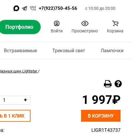
+7(922)750-45-56
с 10:00 до 20:00
Портфолио
Войти
Просмотрено
Корзина
Встраиваемые
Трековый свет
Лампочки
азных шин Lightstar
/
1 997₽
Ь В 1 КЛИК
В КОРЗИНУ
а:
LIGR1T43737