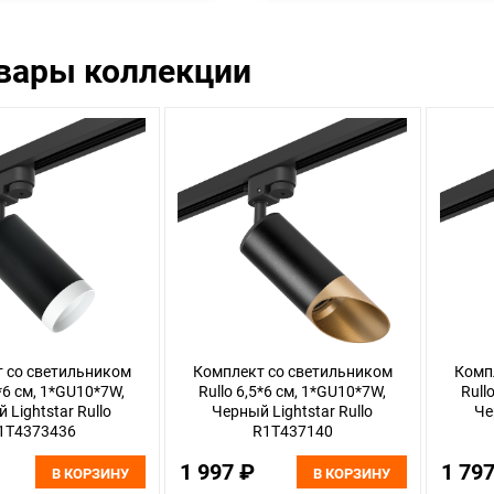
овары коллекции
 со светильником
Комплект со светильником
Комп
5*6 см, 1*GU10*7W,
Rullo 6,5*6 см, 1*GU10*7W,
Rull
 Lightstar Rullo
Черный Lightstar Rullo
Че
1T4373436
R1T437140
1 997 ₽
1 79
В КОРЗИНУ
В КОРЗИНУ