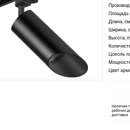
Производ
Площадь 
Длина, см
Ширина, 
Высота, m
Количест
Цоколь л
Мощность
Цвет арм
Стиль:
Помещени
Влагозащ
Тип ламп
Наличие т
Лампочки
рабочих д
доставки
Тип свети