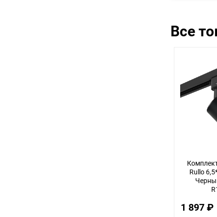
Все т
Комплект
Rullo 6,
Черный
R
1 897 ₽