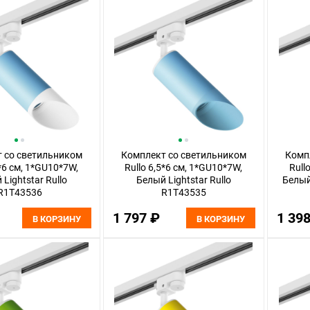
 со светильником
Комплект со светильником
Комп
5*6 см, 1*GU10*7W,
Rullo 6,5*6 см, 1*GU10*7W,
Rull
Lightstar Rullo
Белый Lightstar Rullo
Белый
R1T43536
R1T43535
1 797 ₽
1 39
В КОРЗИНУ
В КОРЗИНУ