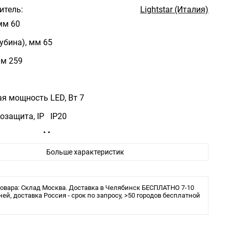
итель:
Lightstar (Италия)
мм 60
убина), мм 65
мм 259
я мощность LED, Вт 7
озащита, IP IP20
 арматуры Металл
Больше характеристик
атуры Черный
во фаз Однофазные
овара: Склад Москва. Доставка в Челябинск БЕСПЛАТНО 7-10
ней, доставка Россия - срок по запросу, >50 городов бесплатной