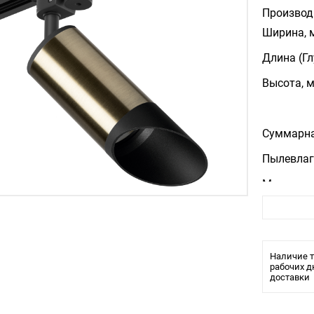
Производ
Ширина, 
Длина (Гл
Высота, 
Суммарна
Пылевлаг
Материал
Цвет арм
Количест
Наличие т
рабочих д
доставки