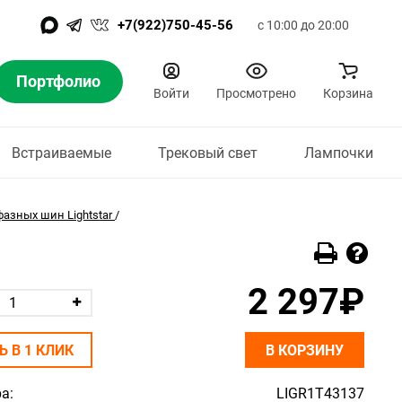
+7(922)750-45-56
с 10:00 до 20:00
Портфолио
Войти
Просмотрено
Корзина
Встраиваемые
Трековый свет
Лампочки
азных шин Lightstar
/
2 297₽
Ь В 1 КЛИК
В КОРЗИНУ
а:
LIGR1T43137