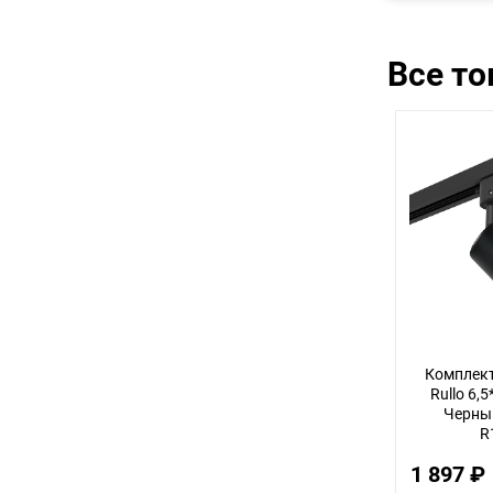
Все т
Комплект
Rullo 6,
Черный
R
1 897 ₽