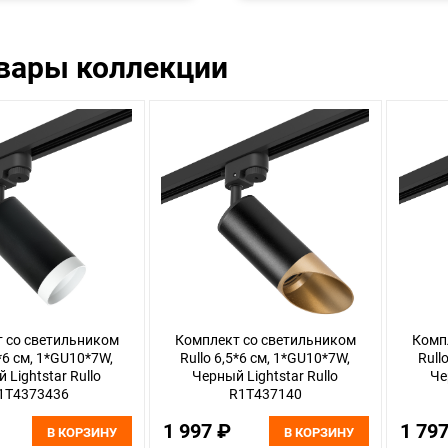
овары коллекции
 со светильником
Комплект со светильником
Комп
5*6 см, 1*GU10*7W,
Rullo 6,5*6 см, 1*GU10*7W,
Rull
 Lightstar Rullo
Черный Lightstar Rullo
Че
1T4373436
R1T437140
1 997 ₽
1 79
В КОРЗИНУ
В КОРЗИНУ