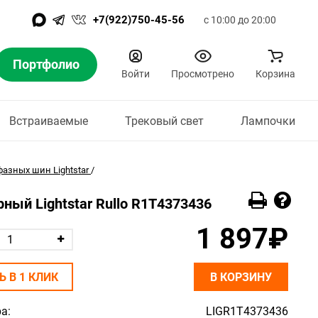
+7(922)750-45-56
с 10:00 до 20:00
Портфолио
Войти
Просмотрено
Корзина
Встраиваемые
Трековый свет
Лампочки
азных шин Lightstar
/
рный Lightstar Rullo R1T4373436
1 897₽
Ь В 1 КЛИК
В КОРЗИНУ
а:
LIGR1T4373436