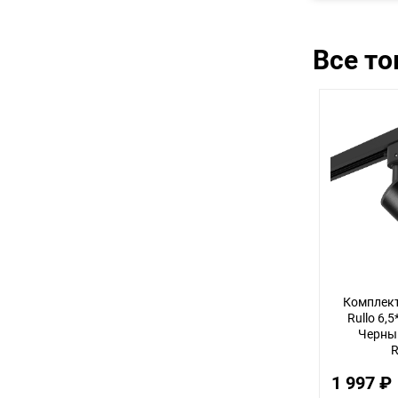
Все т
Комплект
Rullo 6,
Черный
R
1 997 ₽