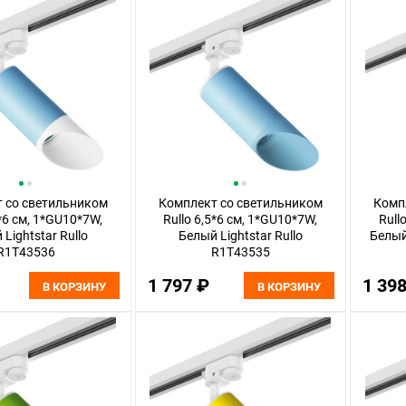
 со светильником
Комплект со светильником
Комп
5*6 см, 1*GU10*7W,
Rullo 6,5*6 см, 1*GU10*7W,
Rull
Lightstar Rullo
Белый Lightstar Rullo
Белый
R1T43536
R1T43535
1 797 ₽
1 39
В КОРЗИНУ
В КОРЗИНУ