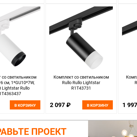
 со светильником
Комплект со светильником
Комп
5*6 см, 1*GU10*7W,
Rullo Rullo Lightstar
R
Lightstar Rullo
R1T43731
1T4363437
2 097 ₽
1 99
В КОРЗИНУ
В КОРЗИНУ
АВЬТЕ ПРОЕКТ