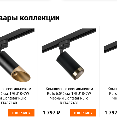
овары коллекции
 со светильником
Комплект со светильником
Комп
5*6 см, 1*GU10*7W,
Rullo 6,5*6 см, 1*GU10*7W,
Rull
 Lightstar Rullo
Черный Lightstar Rullo
Че
1T437140
R1T437431
1 797 ₽
1 79
В КОРЗИНУ
В КОРЗИНУ