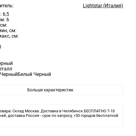
итель:
Lightstar (Италия)
: 6,5
м: 6
см:
ин, см:
акс, см:
0
ерный
еталл
 ЧерныйБелый Черный
Больше характеристик
овара: Склад Москва. Доставка в Челябинск БЕСПЛАТНО 7-10
ней, доставка Россия - срок по запросу, >50 городов бесплатной