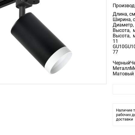
Производ
Длина, см
Ширина, с
Диаметр, 
Высота, м
Высота, м
11
GU10GU1
77
ЧерныйЧ
МеталлМ
Матовый
IP20IP20
00
00
Наличие т
рабочих д
доставки