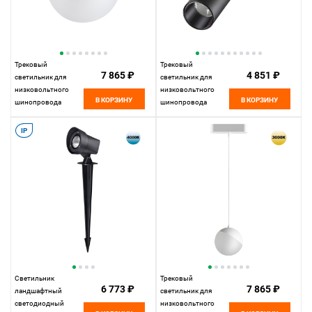
Трековый
Трековый
7 865 ₽
4 851 ₽
светильник для
светильник для
низковольтного
низковольтного
В КОРЗИНУ
В КОРЗИНУ
шинопровода
шинопровода
11,5*10* см, LED
11,5*4,5*4,5 см, LED
10W*3000 К,
15W*3000 К,
IP
Novotech Shino Smal,
Novotech Shino Smal,
черный, 359262
черный, 359256
Светильник
Трековый
6 773 ₽
7 865 ₽
ландшафтный
светильник для
светодиодный
низковольтного