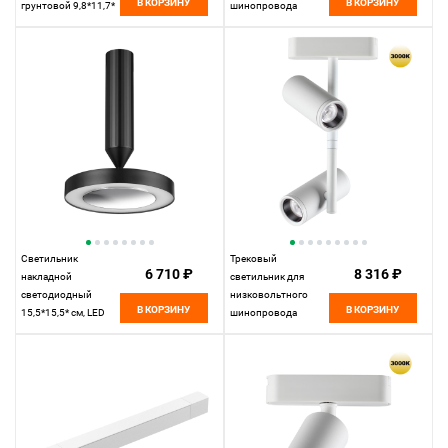
В КОРЗИНУ
В КОРЗИНУ
грунтовой 9,8*11,7*
шинопровода
см, LED 13W*4000 К,
11,5*10* см, LED
Novotech Street
10W*3000 К,
Landscape, черный,
Novotech Shino Smal,
359219
белый, 359261
Светильник
Трековый
6 710 ₽
8 316 ₽
накладной
светильник для
светодиодный
низковольтного
В КОРЗИНУ
В КОРЗИНУ
15,5*15,5* см, LED
шинопровода
18W*3000 К,
11,5*4,2* см, LED
Novotech Over Mirror,
16W*3000 К,
черный, 359279
Novotech Shino Smal,
белый, 359273