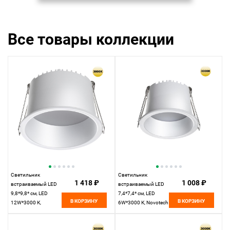
Все товары коллекции
Светильник
Светильник
1 418 ₽
1 008 ₽
встраиваемый LED
встраиваемый LED
9,8*9,8* см, LED
7,4*7,4* см, LED
В КОРЗИНУ
В КОРЗИНУ
12W*3000 К,
6W*3000 К, Novotech
Novotech Spot Tran,
Spot Tran, белый,
белый, 359236, вр
359232, вр 6,3 см