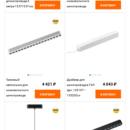
длина провода 2
низковольтного
В КОРЗИНУ
В КОРЗИНУ
метра 15,5*15,5* см,
шинопровода
LED 18W*3000 К,
11,5*4,2* см, LED
Novotech Over Mirror,
16W*3000 К,
белый, 359280
Novotech Shino Smal,
черный, 359272
Трековый
Драйвер для
4 421 ₽
4 043 ₽
светильник для
шинопровода в ГКЛ
низковольтного
(арт.135197–
В КОРЗИНУ
В КОРЗИНУ
шинопровода
135200) и
33*2,5* см, LED
шинопровода в
18W*3000 К,
натяжной потолок
Novotech Shino Smal,
(арт.135201–13520
белый, 359245
23,9*2,5* см, 100W*
К, Novotech Drive
Smal, белый, 359215