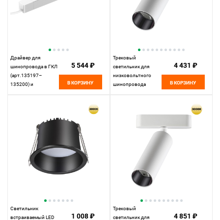
Драйвер для
Трековый
5 544 ₽
4 431 ₽
шинопровода в ГКЛ
светильник для
(арт.135197–
низковольтного
В КОРЗИНУ
В КОРЗИНУ
135200) и
шинопровода
шинопровода в
11,5*4,5*4,45 см, LED
натяжной потолок
12W*3000 К,
(арт.135201–13520
Novotech Shino Smal,
25,9*2,5* см, 200W*
белый, 359255
К, Novotech Drive
Smal, белый, 359217
Светильник
Трековый
1 008 ₽
4 851 ₽
встраиваемый LED
светильник для