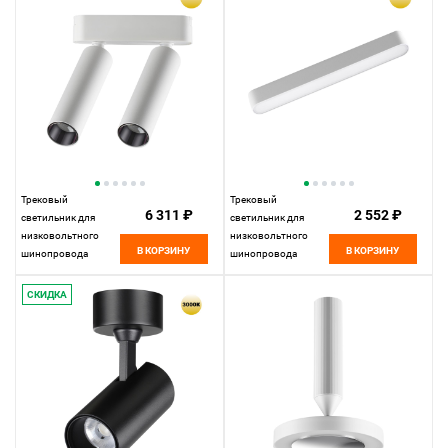
8,8 см
Трековый
Трековый
6 311 ₽
2 552 ₽
светильник для
светильник для
низковольтного
низковольтного
В КОРЗИНУ
В КОРЗИНУ
шинопровода
шинопровода
11,5*3,1*3,1 см, LED
22,2*2,5* см, LED
14W*3000 К,
12W*3000 К,
СКИДКА
Novotech Shino Smal,
Novotech Shino Smal,
белый, 359253
белый, 359239