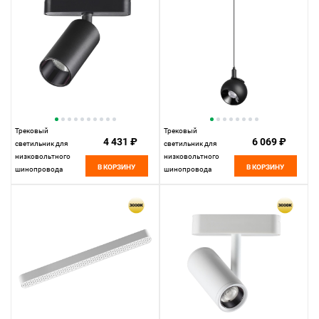
белый, 359275
Трековый
Трековый
4 431 ₽
6 069 ₽
светильник для
светильник для
низковольтного
низковольтного
В КОРЗИНУ
В КОРЗИНУ
шинопровода
шинопровода
11,5*4,45*4,45 см,
11,5*10* см, LED
LED 12W*3000 К,
12W*3000 К,
Novotech Shino Smal,
Novotech Shino Smal,
черный, 359254
черный, 359264