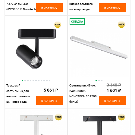
7,4*7,4* см, LED
низковольтного
В КОРЗИНУ
В КОРЗИНУ
6W*3000 К, Novotech
шинопровода
Spot Tran, черный,
11,5*4,5*4,5 см, LED
359233, вр 6,3 см
15W*3000 К,
СКИДКА
Novotech Shino Smal,
белый, 359257
3 140 ₽
Трековый
Светильник 49 см,
5 061 ₽
1 601 ₽
светильник для
24W, 3000K,
низковольтного
NOVOTECH 359200,
В КОРЗИНУ
В КОРЗИНУ
шинопровода
белый
11,5*4,2* см, LED
8W*3000 К, Novotech
Shino Smal, черный,
359270