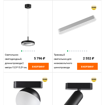
12W*3000 К,
12W*3000 К,
Novotech Shino Smal,
Novotech Shino Smal,
белый, 359267
черный, 359246
Светильник
Трековый
5 796 ₽
2 552 ₽
светодиодный,
светильник для
длина провода 2
низковольтного
В КОРЗИНУ
В КОРЗИНУ
метра 15,5*15,5* см,
шинопровода
LED 18W*3000 К,
22,2*2,5* см, LED
Novotech Over Mirror,
12W*3000 К,
черный, 359281
Novotech Shino Smal,
белый, 359247