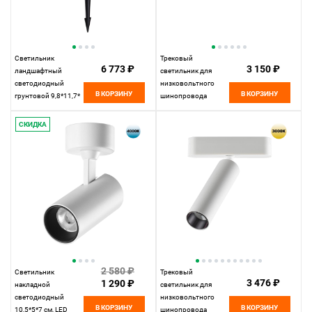
Светильник
Трековый
6 773 ₽
3 150 ₽
ландшафтный
светильник для
светодиодный
низковольтного
В КОРЗИНУ
В КОРЗИНУ
грунтовой 9,8*11,7*
шинопровода
см, LED 13W*3000 К,
22,2*2,5* см, LED
Novotech Street
12W*3000 К,
СКИДКА
Landscape, черный,
Novotech Shino Smal,
359218
белый, 359243
2 580 ₽
Светильник
Трековый
3 476 ₽
1 290 ₽
накладной
светильник для
светодиодный
низковольтного
В КОРЗИНУ
В КОРЗИНУ
10,5*5*7 см, LED
шинопровода