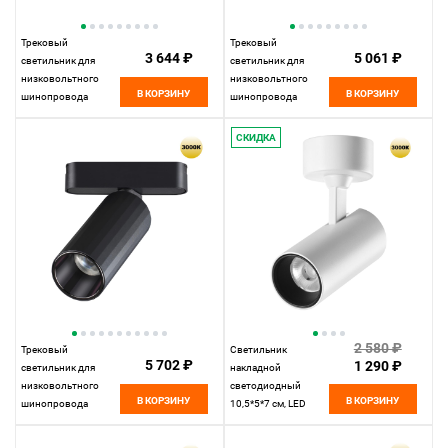
Трековый
Трековый
3 644 ₽
5 061 ₽
светильник для
светильник для
низковольтного
низковольтного
В КОРЗИНУ
В КОРЗИНУ
шинопровода
шинопровода
33*2,5* см, LED
11,5*4,2* см, LED
18W*3000 К,
8W*3000 К, Novotech
СКИДКА
Novotech Shino Smal,
Shino Smal, белый,
белый, 359249
359271
2 580 ₽
Трековый
Светильник
5 702 ₽
1 290 ₽
светильник для
накладной
низковольтного
светодиодный
В КОРЗИНУ
В КОРЗИНУ
шинопровода
10,5*5*7 см, LED
11,5*5*5 см, LED
15W*3000 К,
12W*3000 К,
Novotech Over Selene,