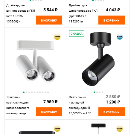
Драйвер для
Драйвер для
5 544 ₽
4 043 ₽
шинопровода в ГКЛ
шинопровода в ГКЛ
(арт.135197–
(арт.135197–
В КОРЗИНУ
В КОРЗИНУ
135200) и
135200) и
шинопровода в
шинопровода в
натяжной потолок
натяжной потолок
СКИДКА
(арт.135201–13520
(арт.135201–13520
25,9*2,5* см, 200W*
23,9*2,5* см, 100W*
К, Novotech Drive
К, Novotech Drive
Smal, черный,
Smal, черный,
359216
359214
2 580 ₽
Трековый
Светильник
7 959 ₽
1 290 ₽
светильник для
накладной
низковольтного
светодиодный
В КОРЗИНУ
В КОРЗИНУ
шинопровода
10,5*5*7 см, LED
11,5*4,2* см, LED
15W*4000 К,
16W*3000 К,
Novotech Over Selene,
Novotech Shino Smal,
черный, 359230