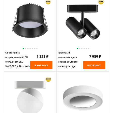
Novotech Shino Smal,
белый, 359229
черный, 359258
Светильник
Трековый
1 323 ₽
7 959 ₽
встраиваемый LED
светильник для
8,6*8,6* см, LED
низковольтного
В КОРЗИНУ
В КОРЗИНУ
9W*3000 К, Novotech
шинопровода
Spot Tran, черный,
11,5*4,2* см, LED
359235, вр 7,5 см
16W*3000 К,
Novotech Shino Smal,
черный, 359274