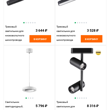
Трековый
Трековый
3 644 ₽
3 528 ₽
светильник для
светильник для
низковольтного
низковольтного
В КОРЗИНУ
В КОРЗИНУ
шинопровода
шинопровода
33*2,5* см, LED
33*2,5* см, LED
18W*3000 К,
18W*3000 К,
Novotech Shino Smal,
Novotech Shino Smal,
черный, 359248
черный, 359240
Светильник
Трековый
5 796 ₽
8 316 ₽
светодиодный,
светильник для