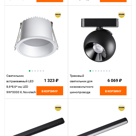
15W*4000 К,
11,5*3,1*3,1 см, LED
Novotech Over Selene,
7W*3000 К, Novotech
белый, 359231
Shino Smal, белый,
359251
Светильник
Трековый
1 323 ₽
6 069 ₽
встраиваемый LED
светильник для
8,6*8,6* см, LED
низковольтного
В КОРЗИНУ
В КОРЗИНУ
9W*3000 К, Novotech
шинопровода
Spot Tran, белый,
11,5*10* см, LED
359234, вр 7,5 см
12W*3000 К,
Novotech Shino Smal,
черный, 359266