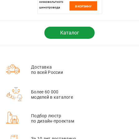
низковольтного
В КОРЗИНУ
шинопровода
11,5*3,1*3,1 см, LED
14W*3000 К,
Novotech Shino Smal,
черный, 359252
Каталог
Доставка
по всей России
Более 60 000
моделей в каталоге
Подбор люстр
по дизайн-проектам
За 10 лет доставлено