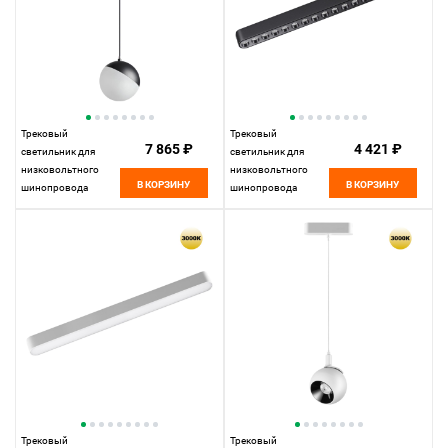
Трековый
Трековый
7 865 ₽
4 421 ₽
светильник для
светильник для
низковольтного
низковольтного
В КОРЗИНУ
В КОРЗИНУ
шинопровода
шинопровода
11,5*10* см, LED
33*2,5* см, LED
10W*3000 К,
18W*3000 К,
Novotech Shino Smal,
Novotech Shino Smal,
черный, 359260
черный, 359244
Трековый
Трековый