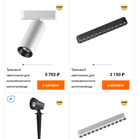
7W*3000 К, Novotech
9W*3000 К, Novotech
Shino Smal, черный,
Shino Smal, белый,
359250
359269
Трековый
Трековый
5 702 ₽
3 150 ₽
светильник для
светильник для
низковольтного
низковольтного
В КОРЗИНУ
В КОРЗИНУ
шинопровода
шинопровода
11,5*5*5 см, LED
22,2*2,5* см, LED
12W*3000 К,
12W*3000 К,
IP
Novotech Shino Smal,
Novotech Shino Smal,
белый, 359259
черный, 359242