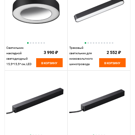
Светильник
Трековый
3 990 ₽
2 552 ₽
накладной
светильник для
светодиодный
низковольтного
В КОРЗИНУ
В КОРЗИНУ
15,5*15,5* см, LED
шинопровода
18W*3000 К,
22,2*2,5* см, LED
Novotech Over Mirror,
12W*3000 К,
черный, 359277
Novotech Shino Smal,
черный, 359238