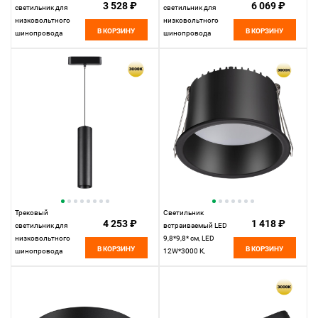
3 528 ₽
6 069 ₽
светильник для
светильник для
низковольтного
низковольтного
В КОРЗИНУ
В КОРЗИНУ
шинопровода
шинопровода
33*2,5* см, LED
11,5*10* см, LED
18W*3000 К,
12W*3000 К,
Novotech Shino Smal,
Novotech Shino Smal,
белый, 359241
белый, 359265
Трековый
Светильник
4 253 ₽
1 418 ₽
светильник для
встраиваемый LED
низковольтного
9,8*9,8* см, LED
В КОРЗИНУ
В КОРЗИНУ
шинопровода
12W*3000 К,
11,5*5* см, LED
Novotech Spot Tran,
9W*3000 К, Novotech
черный, 359237, вр
Shino Smal, черный,
8,8 см
359268