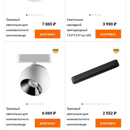
Трековый
Светильник
7 865 ₽
3 990 ₽
светильник для
накладной
низковольтного
светодиодный
В КОРЗИНУ
В КОРЗИНУ
шинопровода
15,5*15,5* см, LED
11,5*10* см, LED
18W*3000 К,
10W*3000 К,
Novotech Over Mirror,
Novotech Shino Smal,
белый, 359276
белый, 359263
Трековый
Трековый
6 069 ₽
2 552 ₽
светильник для
светильник для
низковольтного
низковольтного
В КОРЗИНУ
В КОРЗИНУ
шинопровода
шинопровода
11,5*10* см, LED
22,2*2,5* см, LED