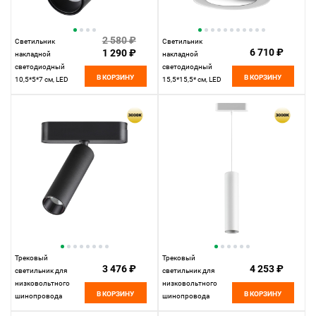
2 580 ₽
Светильник
Светильник
6 710 ₽
1 290 ₽
накладной
накладной
светодиодный
светодиодный
В КОРЗИНУ
В КОРЗИНУ
10,5*5*7 см, LED
15,5*15,5* см, LED
15W*3000 К,
18W*3000 К,
Novotech Over Selene,
Novotech Over Mirror,
черный, 359228
белый, 359278
Трековый
Трековый
3 476 ₽
4 253 ₽
светильник для
светильник для
низковольтного
низковольтного
В КОРЗИНУ
В КОРЗИНУ
шинопровода
шинопровода
11,5*3,1*3,1 см, LED
11,5*5* см, LED