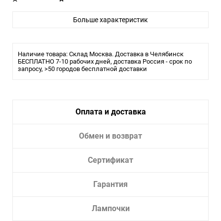
Светильник Диаметр врезного отверстия, мм:
Светильник Высота встраиваемой части, мм:
Больше характеристик
Трековый светильник для низковольтного
шинопровода 11,5*3,1*3,1 см, LED 14W*3000 К,
Novotech Shino Smal, черный, 359252
Наличие товара: Склад Москва. Доставка в Челябинск
БЕСПЛАТНО 7-10 рабочих дней, доставка Россия - срок по
запросу, >50 городов бесплатной доставки
Оплата и доставка
Обмен и возврат
Сертификат
Гарантия
Лампочки