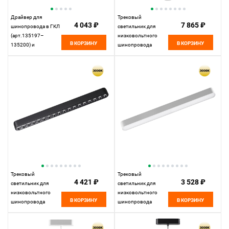
Драйвер для
Трековый
4 043 ₽
7 865 ₽
шинопровода в ГКЛ
светильник для
(арт.135197–
низковольтного
В КОРЗИНУ
В КОРЗИНУ
135200) и
шинопровода
шинопровода в
11,5*10* см, LED
натяжной потолок
10W*3000 К,
(арт.135201–13520
Novotech Shino Smal,
23,9*2,5* см, 100W*
черный, 359260
К, Novotech Drive
Smal, белый, 359215
Трековый
Трековый
4 421 ₽
3 528 ₽
светильник для
светильник для
низковольтного
низковольтного
В КОРЗИНУ
В КОРЗИНУ
шинопровода
шинопровода
33*2,5* см, LED
33*2,5* см, LED
18W*3000 К,
18W*3000 К,