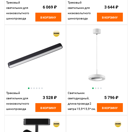
Трековый
Трековый
6 069 ₽
3 644 ₽
светильник для
светильник для
низковольтного
низковольтного
В КОРЗИНУ
В КОРЗИНУ
шинопровода
шинопровода
11,5*10* см, LED
33*2,5* см, LED
12W*3000 К,
18W*3000 К,
Novotech Shino Smal,
Novotech Shino Smal,
черный, 359266
черный, 359248
Трековый
Светильник
3 528 ₽
5 796 ₽
светильник для
светодиодный,
низковольтного
длина провода 2
В КОРЗИНУ
В КОРЗИНУ
шинопровода
метра 15,5*15,5* см,
33*2,5* см, LED
LED 18W*3000 К,
18W*3000 К,
Novotech Over Mirror,
Novotech Shino Smal,
белый, 359280
черный, 359240