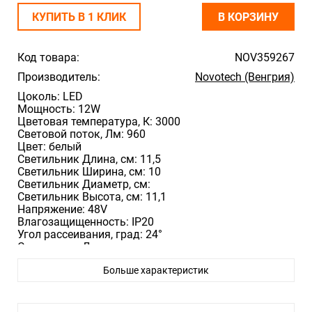
КУПИТЬ В 1 КЛИК
В КОРЗИНУ
Код товара:
NOV359267
Производитель:
Novotech (Венгрия)
Цоколь: LED
Мощность: 12W
Цветовая температура, К: 3000
Световой поток, Лм: 960
Цвет: белый
Светильник Длина, cм: 11,5
Светильник Ширина, cм: 10
Светильник Диаметр, cм:
Светильник Высота, cм: 11,1
Напряжение: 48V
Влагозащищенность: IP20
Угол рассеивания, град: 24°
Светильник Диаметр врезного отверстия, мм:
Светильник Высота встраиваемой части, мм:
Больше характеристик
Трековый светильник для низковольтного
шинопровода 11,5*10* см, LED 12W*3000 К, Novotech
Shino Smal, белый, 359267