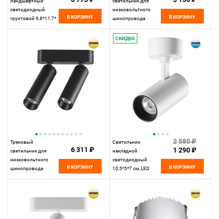
ландшафтный
светильник для
светодиодный
низковольтного
В КОРЗИНУ
В КОРЗИНУ
грунтовой 9,8*11,7*
шинопровода
см, LED 13W*3000 К,
22,2*2,5* см, LED
Novotech Street
12W*3000 К,
СКИДКА
Landscape, черный,
Novotech Shino Smal,
359218
белый, 359243
2 580 ₽
Трековый
Светильник
6 311 ₽
1 290 ₽
светильник для
накладной
низковольтного
светодиодный
В КОРЗИНУ
В КОРЗИНУ
шинопровода
10,5*5*7 см, LED
11,5*3,1*3,1 см, LED
15W*4000 К,
14W*3000 К,
Novotech Over Selene,
Novotech Shino Smal,
белый, 359231
черный, 359252