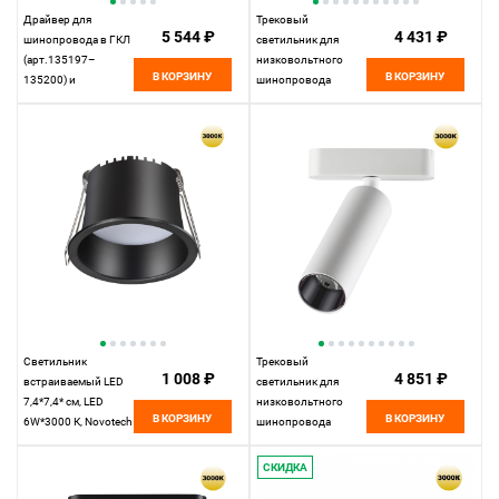
Драйвер для
Трековый
5 544 ₽
4 431 ₽
шинопровода в ГКЛ
светильник для
(арт.135197–
низковольтного
В КОРЗИНУ
В КОРЗИНУ
135200) и
шинопровода
шинопровода в
11,5*4,5*4,45 см, LED
натяжной потолок
12W*3000 К,
(арт.135201–13520
Novotech Shino Smal,
25,9*2,5* см, 200W*
белый, 359255
К, Novotech Drive
Smal, белый, 359217
Светильник
Трековый
1 008 ₽
4 851 ₽
встраиваемый LED
светильник для
7,4*7,4* см, LED
низковольтного
В КОРЗИНУ
В КОРЗИНУ
6W*3000 К, Novotech
шинопровода
Spot Tran, черный,
11,5*4,5*4,5 см, LED
359233, вр 6,3 см
15W*3000 К,
СКИДКА
Novotech Shino Smal,