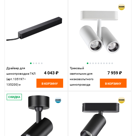
12W*3000 К,
натяжной потолок
Novotech Shino Smal,
(арт.135201–13520
черный, 359238
25,9*2,5* см, 200W*
К, Novotech Drive
Smal, черный,
359216
Драйвер для
Трековый
4 043 ₽
7 959 ₽
шинопровода в ГКЛ
светильник для
(арт.135197–
низковольтного
В КОРЗИНУ
В КОРЗИНУ
135200) и
шинопровода
шинопровода в
11,5*4,2* см, LED
натяжной потолок
16W*3000 К,
СКИДКА
(арт.135201–13520
Novotech Shino Smal,
23,9*2,5* см, 100W*
белый, 359275
К, Novotech Drive
Smal, черный,
359214