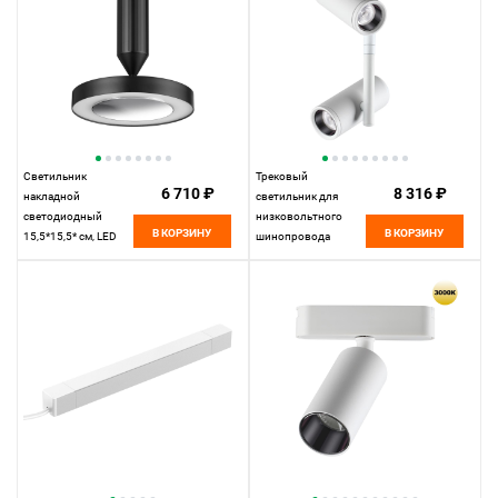
Светильник
Трековый
6 710 ₽
8 316 ₽
накладной
светильник для
светодиодный
низковольтного
В КОРЗИНУ
В КОРЗИНУ
15,5*15,5* см, LED
шинопровода
18W*3000 К,
11,5*4,2* см, LED
Novotech Over Mirror,
16W*3000 К,
черный, 359279
Novotech Shino Smal,
белый, 359273