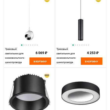
Novotech Shino Smal,
Novotech Shino Smal,
черный, 359244
белый, 359241
Трековый
Трековый
6 069 ₽
4 253 ₽
светильник для
светильник для
низковольтного
низковольтного
В КОРЗИНУ
В КОРЗИНУ
шинопровода
шинопровода
11,5*10* см, LED
11,5*5* см, LED
12W*3000 К,
9W*3000 К, Novotech
Novotech Shino Smal,
Shino Smal, черный,
белый, 359265
359268