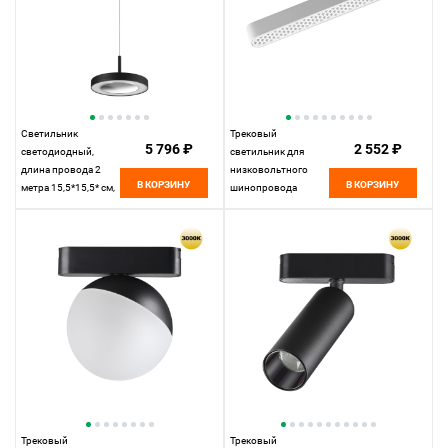
Светильник
Трековый
5 796 ₽
2 552 ₽
светодиодный,
светильник для
длина провода 2
низковольтного
В КОРЗИНУ
В КОРЗИНУ
метра 15,5*15,5* см,
шинопровода
LED 18W*3000 К,
22,2*2,5* см, LED
Novotech Over Mirror,
12W*3000 К,
черный, 359281
Novotech Shino Smal,
белый, 359247
Трековый
Трековый