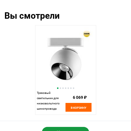
Вы смотрели
Трековый
6 069 ₽
светильник для
низковольтного
В КОРЗИНУ
шинопровода
11,5*10* см, LED
12W*3000 К,
Novotech Shino Smal,
белый, 359267