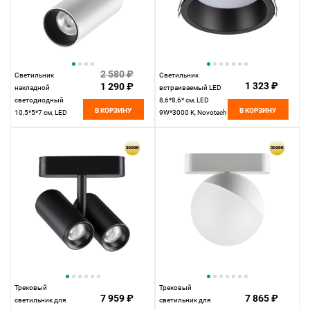
2 580 ₽
Светильник
Светильник
1 323 ₽
1 290 ₽
накладной
встраиваемый LED
светодиодный
8,6*8,6* см, LED
В КОРЗИНУ
В КОРЗИНУ
10,5*5*7 см, LED
9W*3000 К, Novotech
15W*3000 К,
Spot Tran, черный,
Novotech Over Selene,
359235, вр 7,5 см
белый, 359229
Трековый
Трековый
7 959 ₽
7 865 ₽
светильник для
светильник для