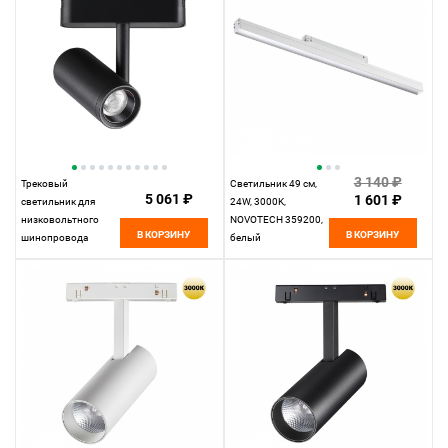
белый, 359257
3 140 ₽
Трековый
Светильник 49 см,
5 061 ₽
1 601 ₽
светильник для
24W, 3000K,
низковольтного
NOVOTECH 359200,
В КОРЗИНУ
В КОРЗИНУ
шинопровода
белый
11,5*4,2* см, LED
8W*3000 К, Novotech
Shino Smal, черный,
359270