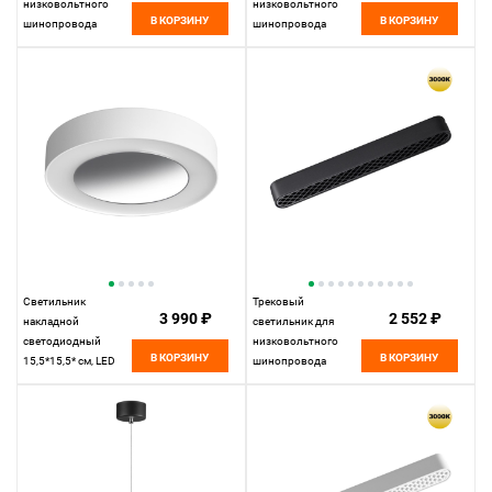
низковольтного
низковольтного
В КОРЗИНУ
В КОРЗИНУ
шинопровода
шинопровода
11,5*4,2* см, LED
11,5*10* см, LED
16W*3000 К,
10W*3000 К,
Novotech Shino Smal,
Novotech Shino Smal,
черный, 359274
белый, 359263
Светильник
Трековый
3 990 ₽
2 552 ₽
накладной
светильник для
светодиодный
низковольтного
В КОРЗИНУ
В КОРЗИНУ
15,5*15,5* см, LED
шинопровода
18W*3000 К,
22,2*2,5* см, LED
Novotech Over Mirror,
12W*3000 К,
белый, 359276
Novotech Shino Smal,
черный, 359246