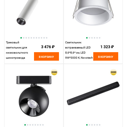
Трековый
Светильник
3 476 ₽
1 323 ₽
светильник для
встраиваемый LED
низковольтного
8,6*8,6* см, LED
В КОРЗИНУ
В КОРЗИНУ
шинопровода
9W*3000 К, Novotech
11,5*3,1*3,1 см, LED
Spot Tran, белый,
7W*3000 К, Novotech
359234, вр 7,5 см
Shino Smal, белый,
359251