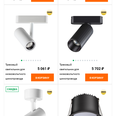
11,5*10* см, LED
33*2,5* см, LED
12W*3000 К,
18W*3000 К,
Novotech Shino Smal,
Novotech Shino Smal,
черный, 359264
белый, 359249
Трековый
Трековый
5 061 ₽
5 702 ₽
светильник для
светильник для
низковольтного
низковольтного
В КОРЗИНУ
В КОРЗИНУ
шинопровода
шинопровода
11,5*4,2* см, LED
11,5*5*5 см, LED
8W*3000 К, Novotech
12W*3000 К,
СКИДКА
Shino Smal, белый,
Novotech Shino Smal,
359271
черный, 359258