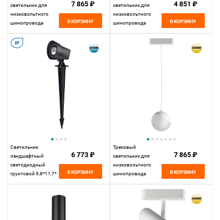
7 865 ₽
4 851 ₽
светильник для
светильник для
низковольтного
низковольтного
В КОРЗИНУ
В КОРЗИНУ
шинопровода
шинопровода
11,5*10* см, LED
11,5*4,5*4,5 см, LED
10W*3000 К,
15W*3000 К,
IP
Novotech Shino Smal,
Novotech Shino Smal,
черный, 359262
черный, 359256
Светильник
Трековый
6 773 ₽
7 865 ₽
ландшафтный
светильник для
светодиодный
низковольтного
В КОРЗИНУ
В КОРЗИНУ
грунтовой 9,8*11,7*
шинопровода
см, LED 13W*4000 К,
11,5*10* см, LED
Novotech Street
10W*3000 К,
Landscape, черный,
Novotech Shino Smal,
359219
белый, 359261