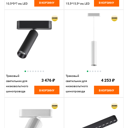
В КОРЗИНУ
В КОРЗИНУ
10,5*5*7 см, LED
15,5*15,5* см, LED
15W*3000 К,
18W*3000 К,
Novotech Over Selene,
Novotech Over Mirror,
черный, 359228
белый, 359278
Трековый
Трековый
3 476 ₽
4 253 ₽
светильник для
светильник для
низковольтного
низковольтного
В КОРЗИНУ
В КОРЗИНУ
шинопровода
шинопровода
11,5*3,1*3,1 см, LED
11,5*5* см, LED
7W*3000 К, Novotech
9W*3000 К, Novotech
Shino Smal, черный,
Shino Smal, белый,
359250
359269