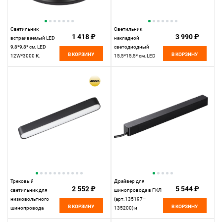
Светильник
Светильник
1 418 ₽
3 990 ₽
встраиваемый LED
накладной
9,8*9,8* см, LED
светодиодный
В КОРЗИНУ
В КОРЗИНУ
12W*3000 К,
15,5*15,5* см, LED
Novotech Spot Tran,
18W*3000 К,
черный, 359237, вр
Novotech Over Mirror,
8,8 см
черный, 359277
Трековый
Драйвер для
2 552 ₽
5 544 ₽
светильник для
шинопровода в ГКЛ
низковольтного
(арт.135197–
В КОРЗИНУ
В КОРЗИНУ
шинопровода
135200) и
22,2*2,5* см, LED
шинопровода в