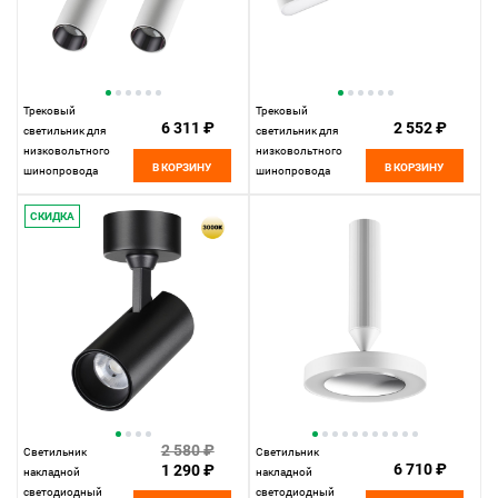
Трековый
Трековый
6 311 ₽
2 552 ₽
светильник для
светильник для
низковольтного
низковольтного
В КОРЗИНУ
В КОРЗИНУ
шинопровода
шинопровода
11,5*3,1*3,1 см, LED
22,2*2,5* см, LED
14W*3000 К,
12W*3000 К,
СКИДКА
Novotech Shino Smal,
Novotech Shino Smal,
белый, 359253
белый, 359239
2 580 ₽
Светильник
Светильник
6 710 ₽
1 290 ₽
накладной
накладной
светодиодный
светодиодный