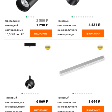
2 580 ₽
Светильник
Трековый
4 431 ₽
1 290 ₽
накладной
светильник для
светодиодный
низковольтного
В КОРЗИНУ
В КОРЗИНУ
10,5*5*7 см, LED
шинопровода
15W*4000 К,
11,5*4,45*4,45 см,
Novotech Over Selene,
LED 12W*3000 К,
черный, 359230
Novotech Shino Smal,
черный, 359254
Трековый
Трековый
6 069 ₽
3 644 ₽
светильник для
светильник для
низковольтного
низковольтного
В КОРЗИНУ
В КОРЗИНУ
шинопровода
шинопровода