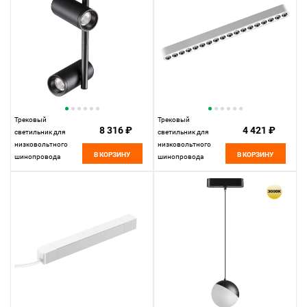
Трековый
Трековый
8 316 ₽
4 421 ₽
светильник для
светильник для
низковольтного
низковольтного
В КОРЗИНУ
В КОРЗИНУ
шинопровода
шинопровода
11,5*4,2* см, LED
33*2,5* см, LED
16W*3000 К,
18W*3000 К,
Novotech Shino Smal,
Novotech Shino Smal,
черный, 359272
белый, 359245