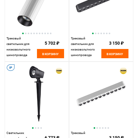
Трековый
Трековый
5 702 ₽
3 150 ₽
светильник для
светильник для
низковольтного
низковольтного
В КОРЗИНУ
В КОРЗИНУ
шинопровода
шинопровода
11,5*5*5 см, LED
22,2*2,5* см, LED
12W*3000 К,
12W*3000 К,
IP
Novotech Shino Smal,
Novotech Shino Smal,
белый, 359259
черный, 359242
Светильник
Трековый
6 773 ₽
3 150 ₽