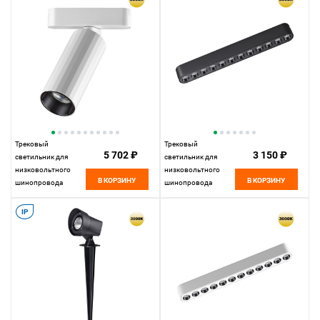
Shino Smal, черный,
Shino Smal, белый,
359250
359269
Трековый
Трековый
5 702 ₽
3 150 ₽
светильник для
светильник для
низковольтного
низковольтного
В КОРЗИНУ
В КОРЗИНУ
шинопровода
шинопровода
11,5*5*5 см, LED
22,2*2,5* см, LED
12W*3000 К,
12W*3000 К,
IP
Novotech Shino Smal,
Novotech Shino Smal,
белый, 359259
черный, 359242