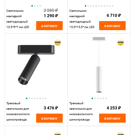
2 580 ₽
Светильник
Светильник
6 710 ₽
1 290 ₽
накладной
накладной
светодиодный
светодиодный
В КОРЗИНУ
В КОРЗИНУ
10,5*5*7 см, LED
15,5*15,5* см, LED
15W*3000 К,
18W*3000 К,
Novotech Over Selene,
Novotech Over Mirror,
черный, 359228
белый, 359278
Трековый
Трековый
3 476 ₽
4 253 ₽
светильник для
светильник для
низковольтного
низковольтного
В КОРЗИНУ
В КОРЗИНУ
шинопровода
шинопровода
11,5*3,1*3,1 см, LED
11,5*5* см, LED
7W*3000 К, Novotech
9W*3000 К, Novotech