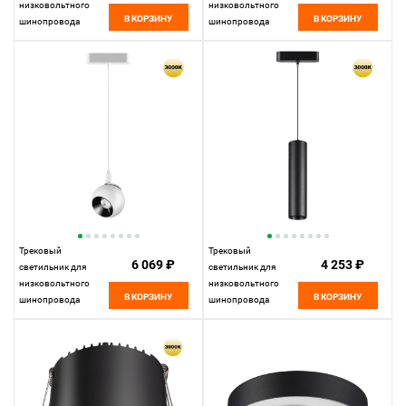
низковольтного
низковольтного
В КОРЗИНУ
В КОРЗИНУ
шинопровода
шинопровода
33*2,5* см, LED
33*2,5* см, LED
18W*3000 К,
18W*3000 К,
Novotech Shino Smal,
Novotech Shino Smal,
черный, 359244
белый, 359241
Трековый
Трековый
6 069 ₽
4 253 ₽
светильник для
светильник для
низковольтного
низковольтного
В КОРЗИНУ
В КОРЗИНУ
шинопровода
шинопровода
11,5*10* см, LED
11,5*5* см, LED
12W*3000 К,
9W*3000 К, Novotech
Novotech Shino Smal,
Shino Smal, черный,
белый, 359265
359268