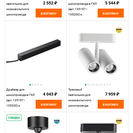
2 552 ₽
5 544 ₽
светильник для
шинопровода в ГКЛ
низковольтного
(арт.135197–
В КОРЗИНУ
В КОРЗИНУ
шинопровода
135200) и
22,2*2,5* см, LED
шинопровода в
12W*3000 К,
натяжной потолок
Novotech Shino Smal,
(арт.135201–13520
черный, 359238
25,9*2,5* см, 200W*
К, Novotech Drive
Smal, черный,
359216
Драйвер для
Трековый
4 043 ₽
7 959 ₽
шинопровода в ГКЛ
светильник для
(арт.135197–
низковольтного
В КОРЗИНУ
В КОРЗИНУ
135200) и
шинопровода
шинопровода в
11,5*4,2* см, LED
натяжной потолок
16W*3000 К,
СКИДКА
(арт.135201–13520
Novotech Shino Smal,
23,9*2,5* см, 100W*
белый, 359275
К, Novotech Drive