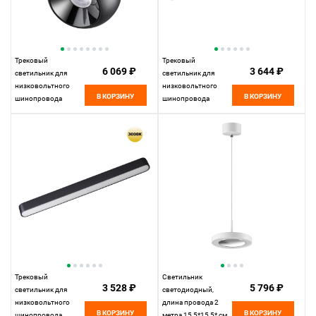
Трековый
Трековый
6 069 ₽
3 644 ₽
светильник для
светильник для
низковольтного
низковольтного
В КОРЗИНУ
В КОРЗИНУ
шинопровода
шинопровода
11,5*10* см, LED
33*2,5* см, LED
12W*3000 К,
18W*3000 К,
Novotech Shino Smal,
Novotech Shino Smal,
черный, 359266
черный, 359248
Трековый
Светильник
3 528 ₽
5 796 ₽
светильник для
светодиодный,
низковольтного
длина провода 2
В КОРЗИНУ
В КОРЗИНУ
шинопровода
метра 15,5*15,5* см,