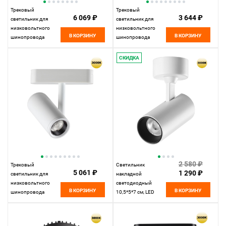
Трековый
Трековый
6 069 ₽
3 644 ₽
светильник для
светильник для
низковольтного
низковольтного
В КОРЗИНУ
В КОРЗИНУ
шинопровода
шинопровода
11,5*10* см, LED
33*2,5* см, LED
12W*3000 К,
18W*3000 К,
СКИДКА
Novotech Shino Smal,
Novotech Shino Smal,
черный, 359264
белый, 359249
2 580 ₽
Трековый
Светильник
5 061 ₽
1 290 ₽
светильник для
накладной
низковольтного
светодиодный
В КОРЗИНУ
В КОРЗИНУ
шинопровода
10,5*5*7 см, LED
11,5*4,2* см, LED
15W*3000 К,
8W*3000 К, Novotech
Novotech Over Selene,
Shino Smal, белый,
белый, 359229