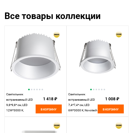
Все товары коллекции
Светильник
Светильник
1 418 ₽
1 008 ₽
встраиваемый LED
встраиваемый LED
9,8*9,8* см, LED
7,4*7,4* см, LED
В КОРЗИНУ
В КОРЗИНУ
12W*3000 К,
6W*3000 К, Novotech
Novotech Spot Tran,
Spot Tran, белый,
белый, 359236, вр
359232, вр 6,3 см
8,8 см