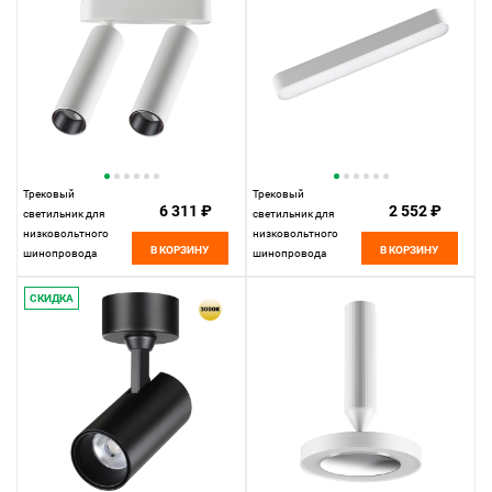
Трековый
Трековый
6 311 ₽
2 552 ₽
светильник для
светильник для
низковольтного
низковольтного
В КОРЗИНУ
В КОРЗИНУ
шинопровода
шинопровода
11,5*3,1*3,1 см, LED
22,2*2,5* см, LED
14W*3000 К,
12W*3000 К,
СКИДКА
Novotech Shino Smal,
Novotech Shino Smal,
белый, 359253
белый, 359239