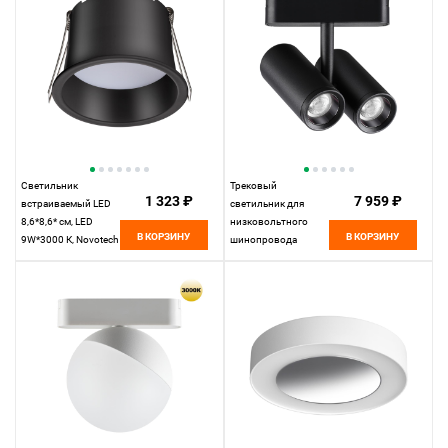
359271
Светильник
Трековый
1 323 ₽
7 959 ₽
встраиваемый LED
светильник для
8,6*8,6* см, LED
низковольтного
В КОРЗИНУ
В КОРЗИНУ
9W*3000 К, Novotech
шинопровода
Spot Tran, черный,
11,5*4,2* см, LED
359235, вр 7,5 см
16W*3000 К,
Novotech Shino Smal,
черный, 359274