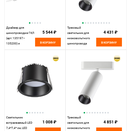
Драйвер для
Трековый
5 544 ₽
4 431 ₽
шинопровода в ГКЛ
светильник для
(арт.135197–
низковольтного
В КОРЗИНУ
В КОРЗИНУ
135200) и
шинопровода
шинопровода в
11,5*4,5*4,45 см, LED
натяжной потолок
12W*3000 К,
(арт.135201–13520
Novotech Shino Smal,
25,9*2,5* см, 200W*
белый, 359255
К, Novotech Drive
Smal, белый, 359217
Светильник
Трековый
1 008 ₽
4 851 ₽
встраиваемый LED
светильник для
7,4*7,4* см, LED
низковольтного