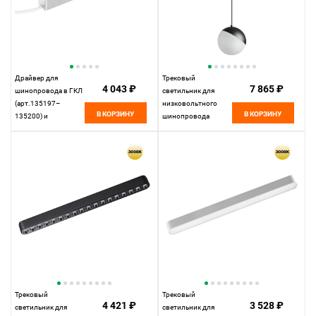
Драйвер для
Трековый
4 043 ₽
7 865 ₽
шинопровода в ГКЛ
светильник для
(арт.135197–
низковольтного
В КОРЗИНУ
В КОРЗИНУ
135200) и
шинопровода
шинопровода в
11,5*10* см, LED
натяжной потолок
10W*3000 К,
(арт.135201–13520
Novotech Shino Smal,
23,9*2,5* см, 100W*
черный, 359260
К, Novotech Drive
Smal, белый, 359215
Трековый
Трековый
4 421 ₽
3 528 ₽
светильник для
светильник для