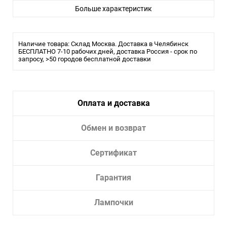
Светильник Высота встраиваемой части, мм:
Больше характеристик
Трековый светильник для низковольтного
шинопровода 11,5*5*5 см, LED 12W*3000 К, Novotech
Shino Smal, черный, 359258
Наличие товара: Склад Москва. Доставка в Челябинск
БЕСПЛАТНО 7-10 рабочих дней, доставка Россия - срок по
запросу, >50 городов бесплатной доставки
Оплата и доставка
Обмен и возврат
Сертификат
Гарантия
Лампочки