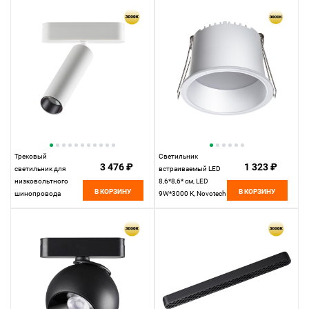
14W*3000 К,
Novotech Over Selene,
Novotech Shino Smal,
белый, 359231
черный, 359252
Трековый
Светильник
3 476 ₽
1 323 ₽
светильник для
встраиваемый LED
низковольтного
8,6*8,6* см, LED
В КОРЗИНУ
В КОРЗИНУ
шинопровода
9W*3000 К, Novotech
11,5*3,1*3,1 см, LED
Spot Tran, белый,
7W*3000 К, Novotech
359234, вр 7,5 см
Shino Smal, белый,
359251