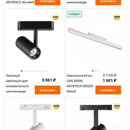
В КОРЗИНУ
В КОРЗИНУ
6W*3000 К, Novotech
шинопровода
Spot Tran, черный,
11,5*4,5*4,5 см, LED
359233, вр 6,3 см
15W*3000 К,
СКИДКА
Novotech Shino Smal,
белый, 359257
3 140 ₽
Трековый
Светильник 49 см,
5 061 ₽
1 601 ₽
светильник для
24W, 3000K,
низковольтного
NOVOTECH 359200,
В КОРЗИНУ
В КОРЗИНУ
шинопровода
белый
11,5*4,2* см, LED
8W*3000 К, Novotech
Shino Smal, черный,
359270