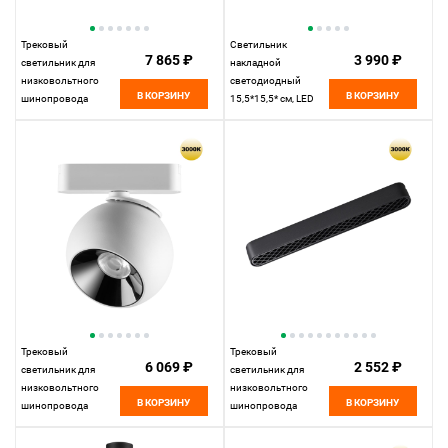
Трековый
Светильник
7 865 ₽
3 990 ₽
светильник для
накладной
низковольтного
светодиодный
В КОРЗИНУ
В КОРЗИНУ
шинопровода
15,5*15,5* см, LED
11,5*10* см, LED
18W*3000 К,
10W*3000 К,
Novotech Over Mirror,
Novotech Shino Smal,
белый, 359276
белый, 359263
Трековый
Трековый
6 069 ₽
2 552 ₽
светильник для
светильник для
низковольтного
низковольтного
В КОРЗИНУ
В КОРЗИНУ
шинопровода
шинопровода
11,5*10* см, LED
22,2*2,5* см, LED
12W*3000 К,
12W*3000 К,