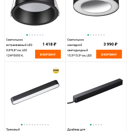
Светильник
Светильник
1 418 ₽
3 990 ₽
встраиваемый LED
накладной
9,8*9,8* см, LED
светодиодный
В КОРЗИНУ
В КОРЗИНУ
12W*3000 К,
15,5*15,5* см, LED
Novotech Spot Tran,
18W*3000 К,
черный, 359237, вр
Novotech Over Mirror,
8,8 см
черный, 359277
Трековый
Драйвер для