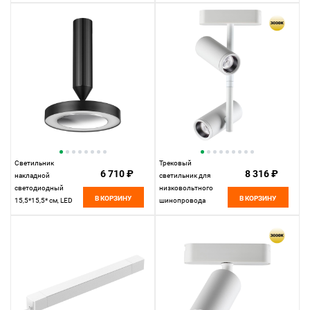
см, LED 13W*4000 К,
11,5*10* см, LED
Novotech Street
10W*3000 К,
Landscape, черный,
Novotech Shino Smal,
359219
белый, 359261
Светильник
Трековый
6 710 ₽
8 316 ₽
накладной
светильник для
светодиодный
низковольтного
В КОРЗИНУ
В КОРЗИНУ
15,5*15,5* см, LED
шинопровода
18W*3000 К,
11,5*4,2* см, LED
Novotech Over Mirror,
16W*3000 К,
черный, 359279
Novotech Shino Smal,
белый, 359273