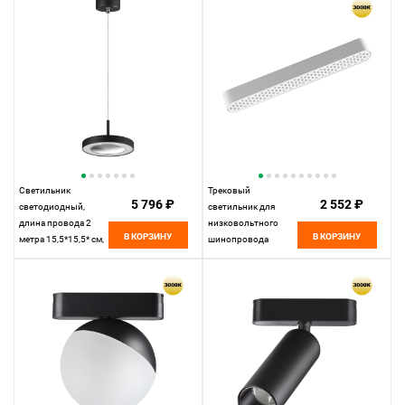
Novotech Shino Smal,
Novotech Shino Smal,
белый, 359267
черный, 359246
Светильник
Трековый
5 796 ₽
2 552 ₽
светодиодный,
светильник для
длина провода 2
низковольтного
В КОРЗИНУ
В КОРЗИНУ
метра 15,5*15,5* см,
шинопровода
LED 18W*3000 К,
22,2*2,5* см, LED
Novotech Over Mirror,
12W*3000 К,
черный, 359281
Novotech Shino Smal,
белый, 359247