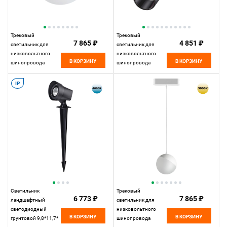
Трековый
Трековый
7 865 ₽
4 851 ₽
светильник для
светильник для
низковольтного
низковольтного
В КОРЗИНУ
В КОРЗИНУ
шинопровода
шинопровода
11,5*10* см, LED
11,5*4,5*4,5 см, LED
10W*3000 К,
15W*3000 К,
IP
Novotech Shino Smal,
Novotech Shino Smal,
черный, 359262
черный, 359256
Светильник
Трековый
6 773 ₽
7 865 ₽
ландшафтный
светильник для
светодиодный
низковольтного
В КОРЗИНУ
В КОРЗИНУ
грунтовой 9,8*11,7*
шинопровода