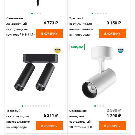
Светильник
Трековый
6 773 ₽
3 150 ₽
ландшафтный
светильник для
светодиодный
низковольтного
В КОРЗИНУ
В КОРЗИНУ
грунтовой 9,8*11,7*
шинопровода
см, LED 13W*3000 К,
22,2*2,5* см, LED
Novotech Street
12W*3000 К,
СКИДКА
Landscape, черный,
Novotech Shino Smal,
359218
белый, 359243
2 580 ₽
Трековый
Светильник
6 311 ₽
1 290 ₽
светильник для
накладной
низковольтного
светодиодный
В КОРЗИНУ
В КОРЗИНУ
шинопровода
10,5*5*7 см, LED
11,5*3,1*3,1 см, LED
15W*4000 К,