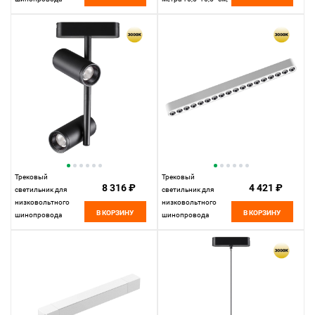
33*2,5* см, LED
LED 18W*3000 К,
18W*3000 К,
Novotech Over Mirror,
Novotech Shino Smal,
белый, 359280
черный, 359240
Трековый
Трековый
8 316 ₽
4 421 ₽
светильник для
светильник для
низковольтного
низковольтного
В КОРЗИНУ
В КОРЗИНУ
шинопровода
шинопровода
11,5*4,2* см, LED
33*2,5* см, LED
16W*3000 К,
18W*3000 К,
Novotech Shino Smal,
Novotech Shino Smal,
черный, 359272
белый, 359245