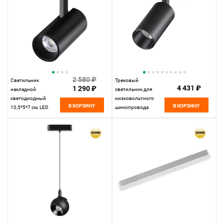
Smal, черный,
359214
2 580 ₽
Светильник
Трековый
4 431 ₽
1 290 ₽
накладной
светильник для
светодиодный
низковольтного
В КОРЗИНУ
В КОРЗИНУ
10,5*5*7 см, LED
шинопровода
15W*4000 К,
11,5*4,45*4,45 см,
Novotech Over Selene,
LED 12W*3000 К,
черный, 359230
Novotech Shino Smal,
черный, 359254