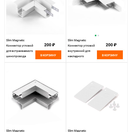
Slim Magnetic
Slim Magnetic
200 ₽
200 ₽
Коннектор угловой
Коннектор угловой
для встраиваемого
внутренний для
В КОРЗИНУ
В КОРЗИНУ
шинопровода
накладного
белый 85092/00
шинопровода
85092/00
белый 85091/00
Elektrostandard
85091/00
Elektrostandard
Slim Magnetic
Slim Magnetic