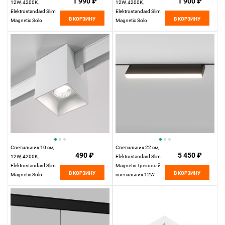
1 990 ₽
1 900 ₽
12W, 4200K,
12W, 4200K,
Elektrostandard Slim
Elektrostandard Slim
В КОРЗИНУ
В КОРЗИНУ
Magnetic Solo
Magnetic Solo
85055/01, черный
85054/01, белый
Светильник 10 см,
Светильник 22 см,
490 ₽
5 450 ₽
12W, 4200K,
Elektrostandard Slim
Elektrostandard Slim
Magnetic Трековый
В КОРЗИНУ
В КОРЗИНУ
Magnetic Solo
светильник 12W
(белый) 85055/01,
4200K Kos, черный
белый