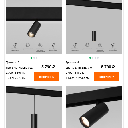
Elektrostandard Slim
Elektrostandard Slim
Magnetic 85070/01
Magnetic 85071/01
Трековый
Трековый
5 790 ₽
5 780 ₽
светильник LED 5W,
светильник LED 7W,
2700~6500 К,
2700~6500 К,
В КОРЗИНУ
В КОРЗИНУ
12,8*19,2*3 см,
113,5*19,2*3,5 см,
черный,
черный,
Elektrostandard Slim
Elektrostandard Slim
Magnetic 85071/01
Magnetic 85072/01