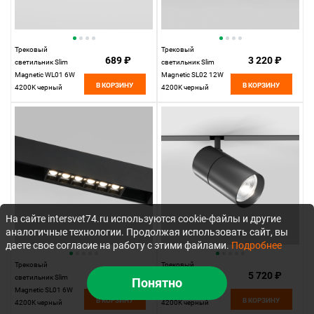
Трековый
Трековый
689 ₽
3 220 ₽
светильник Slim
светильник Slim
Magnetic WL01 6W
Magnetic SL02 12W
В КОРЗИНУ
В КОРЗИНУ
4200K черный
4200K черный
85007/01
85005/01
Elektrostandard
Elektrostandard
На сайте intersvet74.ru используются cookie-файлы и другие
аналогичные технологии. Продолжая использовать сайт, вы
даете свое согласие на работу с этими файлами.
Подробнее
Трековый
Трековый
1 290 ₽
5 720 ₽
светильник Slim
светильник Slim
Понятно
Magnetic SL01 6W
Magnetic R03 20W
В КОРЗИНУ
В КОРЗИНУ
4200K черный
4200K черный