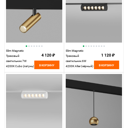
Slim Magnetic
Slim Magnetic
4 120 ₽
1 120 ₽
Трековый
Трековый
светильник 7W
светильник 6W
В КОРЗИНУ
В КОРЗИНУ
4200K Cubo (латунь)
4200K Alter (чёрный)
85035/01
85048/01
Elektrostandard
Elektrostandard