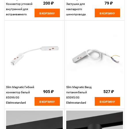
200 ₽
79 ₽
Коннектор угловой
Заглушки для
внутренний для
накладного
В КОРЗИНУ
В КОРЗИНУ
встраиваемого
шинопровода
шинопровода
белые (2 шт.)
белый 85093/00
85089/00
85093/00
Elektrostandard
Elektrostandard
Slim Magnetic Гибкий
Slim Magnetic Ввод
905 ₽
527 ₽
коннектор белый
питания белый
85099/00
85095/00
В КОРЗИНУ
В КОРЗИНУ
Elektrostandard
Elektrostandard