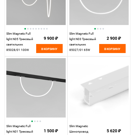
Slim Magnetic Full
Slim Magnetic Full
9 900 ₽
2 900 ₽
light N05 Трековый
light N03 Трековый
светильник
светильник
В КОРЗИНУ
В КОРЗИНУ
85028/01 100W
85027/01 65W
4200K
4200K
Elektrostandard
Elektrostandard
Slim Magnetic Full
Slim Magnetic
1 500 ₽
5 620 ₽
light N01 Трековый
Шинопровод