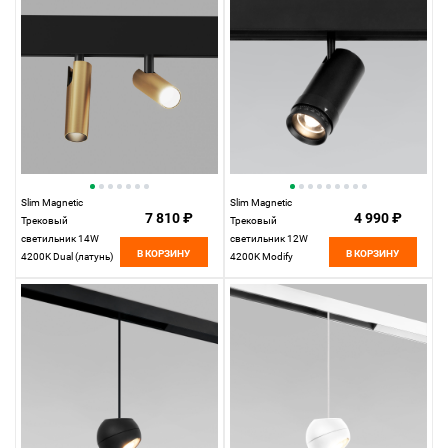
Slim Magnetic
Slim Magnetic
7 810 ₽
4 990 ₽
Трековый
Трековый
светильник 14W
светильник 12W
В КОРЗИНУ
В КОРЗИНУ
4200K Dual (латунь)
4200K Modify
85046/01
(черный) 85042/01
Elektrostandard
Elektrostandard