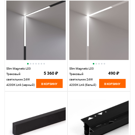
Elektrostandard
Elektrostandard
Slim Magnetic L03
Slim Magnetic L03
5 360 ₽
490 ₽
Трековый
Трековый
светильник 24W
светильник 24W
В КОРЗИНУ
В КОРЗИНУ
4200K Link (черный)
4200K Link (белый)
85029/01
85029/01
Elektrostandard
Elektrostandard