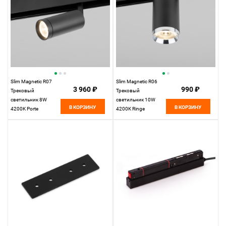
Slim Magnetic R07
Slim Magnetic R06
3 960 ₽
990 ₽
Трековый
Трековый
светильник 8W
светильник 10W
В КОРЗИНУ
В КОРЗИНУ
4200K Porte
4200K Ringe
(черный) 85507/01
(черный/серебро)
Elektrostandard
85506/01
Elektrostandard