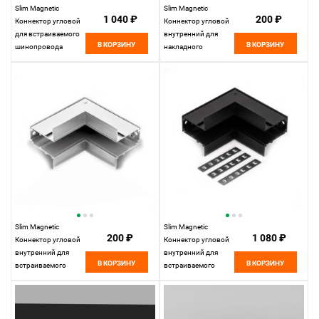
Slim Magnetic
Slim Magnetic
1 040 ₽
200 ₽
Коннектор угловой
Коннектор угловой
для встраиваемого
внутренний для
В КОРЗИНУ
В КОРЗИНУ
шинопровода
накладного
85092/11
шинопровода
Elektrostandard
белый 85091/11
Elektrostandard
Slim Magnetic
Slim Magnetic
200 ₽
1 080 ₽
Коннектор угловой
Коннектор угловой
внутренний для
внутренний для
В КОРЗИНУ
В КОРЗИНУ
встраиваемого
встраиваемого
шинопровода
шинопровода
белый 85093/11
85093/11
Elektrostandard
Elektrostandard