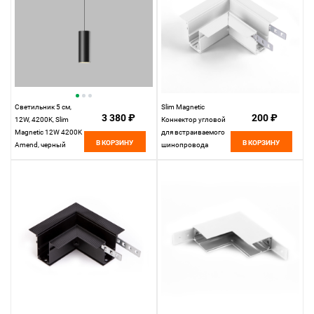
Светильник 5 см,
Slim Magnetic
3 380 ₽
200 ₽
12W, 4200K, Slim
Коннектор угловой
Magnetic 12W 4200K
для встраиваемого
В КОРЗИНУ
В КОРЗИНУ
Amend, черный
шинопровода
белый 85092/11
Elektrostandard