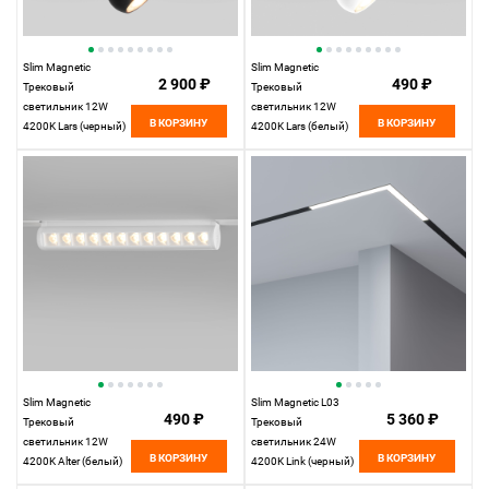
Slim Magnetic
Slim Magnetic
2 900 ₽
490 ₽
Трековый
Трековый
светильник 12W
светильник 12W
В КОРЗИНУ
В КОРЗИНУ
4200K Lars (черный)
4200K Lars (белый)
85033/01
85033/01
Elektrostandard
Elektrostandard
Slim Magnetic
Slim Magnetic L03
490 ₽
5 360 ₽
Трековый
Трековый
светильник 12W
светильник 24W
В КОРЗИНУ
В КОРЗИНУ
4200K Alter (белый)
4200K Link (черный)
85049/01 85049/01
85031/01