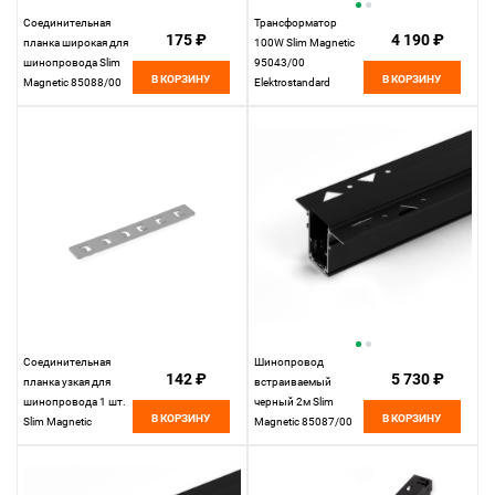
Соединительная
Трансформатор
175 ₽
4 190 ₽
планка широкая для
100W Slim Magnetic
шинопровода Slim
95043/00
В КОРЗИНУ
В КОРЗИНУ
Magnetic 85088/00
Elektrostandard
Elektrostandard
Соединительная
Шинопровод
142 ₽
5 730 ₽
планка узкая для
встраиваемый
шинопровода 1 шт.
черный 2м Slim
В КОРЗИНУ
В КОРЗИНУ
Slim Magnetic
Magnetic 85087/00
85100/00
Elektrostandard
Elektrostandard