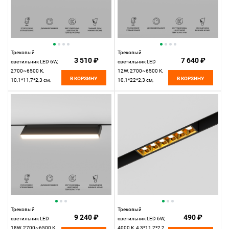
Трековый
Трековый
3 510 ₽
7 640 ₽
светильник LED 6W,
светильник LED
2700~6500 К,
12W, 2700~6500 К,
В КОРЗИНУ
В КОРЗИНУ
10,1*11,7*2,3 см,
10,1*22*2,3 см,
черный,
черный,
Elektrostandard Slim
Elektrostandard Slim
Magnetic 85081/01
Magnetic 85082/01
Трековый
Трековый
9 240 ₽
490 ₽
светильник LED
светильник LED 6W,
18W, 2700~6500 К,
4000 К, 4,3*11,2*2,2