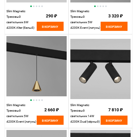
Slim Magnetic
Slim Magnetic
290 ₽
3 320 ₽
Трековый
Трековый
светильник 6W
светильник 5W
В КОРЗИНУ
В КОРЗИНУ
4200K Alter (белый)
4200K Event (латунь)
85048/01
85040/01 85040/01
Elektrostandard
Elektrostandard
Slim Magnetic
Slim Magnetic
2 660 ₽
7 810 ₽
Трековый
Трековый
светильник 5W
светильник 14W
В КОРЗИНУ
В КОРЗИНУ
4200K Event (латунь)
4200K Dual (чёрный)
85039/01
85046/01
Elektrostandard
Elektrostandard