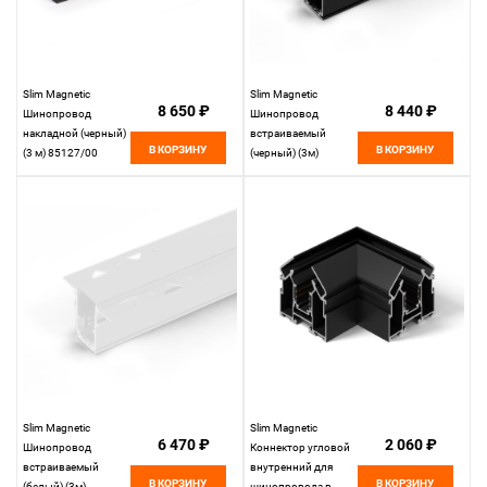
Slim Magnetic
Slim Magnetic
8 650 ₽
8 440 ₽
Шинопровод
Шинопровод
накладной (черный)
встраиваемый
В КОРЗИНУ
В КОРЗИНУ
(3 м) 85127/00
(черный) (3м)
85127/00
85128/00 85128/00
Elektrostandard
Elektrostandard
Slim Magnetic
Slim Magnetic
6 470 ₽
2 060 ₽
Шинопровод
Коннектор угловой
встраиваемый
внутренний для
В КОРЗИНУ
В КОРЗИНУ
(белый) (3м)
шинопровода в