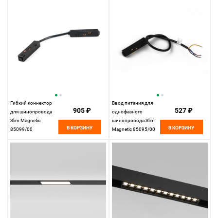
Гибкий коннектор
Ввод питания для
905 ₽
527 ₽
для шинопровода
однофазного
Slim Magnetic
шинопровода Slim
В КОРЗИНУ
В КОРЗИНУ
85099/00
Magnetic 85095/00
Elektrostandard
Elektrostandard