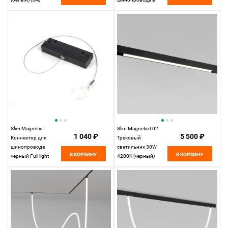
85128/00 85128/00
натяжной потолок
Elektrostandard
(черный) 85124/00
85124/00
Elektrostandard
Slim Magnetic
Slim Magnetic L02
1 040 ₽
5 500 ₽
Коннектор для
Трековый
шинопровода
светильник 30W
В КОРЗИНУ
В КОРЗИНУ
черный Full light
4200K (черный)
85102/00
85034/01 85034/01
Elektrostandard
Elektrostandard