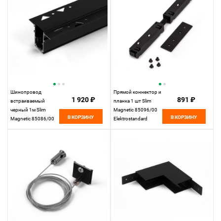
Шинопровод
Прямой коннектор и
1 920 ₽
891 ₽
встраиваемый
планка 1 шт Slim
черный 1м Slim
Magnetic 85096/00
В КОРЗИНУ
В КОРЗИНУ
Magnetic 85086/00
Elektrostandard
Elektrostandard