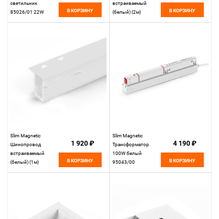
светильник
встраиваемый
В КОРЗИНУ
В КОРЗИНУ
85026/01 22W
(белый) (2м)
4200K
85087/00
Elektrostandard
Elektrostandard
Slim Magnetic
Slim Magnetic
1 920 ₽
4 190 ₽
Шинопровод
Трансформатор
встраиваемый
100W белый
В КОРЗИНУ
В КОРЗИНУ
(белый) (1м)
95043/00
85086/00
Elektrostandard
Elektrostandard