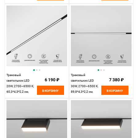
черный,
черный,
Elektrostandard Slim
Elektrostandard Slim
Magnetic 85075/01
Magnetic 85076/01
Трековый
Трековый
6 190 ₽
7 380 ₽
светильник LED
светильник LED
20W, 2700~6500 К,
30W, 2700~6500 К,
В КОРЗИНУ
В КОРЗИНУ
60,3*4,3*2,2 см,
89,8*4,3*2,2 см,
черный,
черный,
Elektrostandard Slim
Elektrostandard Slim
Magnetic 85077/01
Magnetic 85080/01