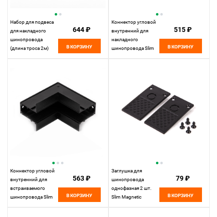
Набор для подвеса
Коннектор угловой
644 ₽
515 ₽
для накладного
внутренний для
шинопровода
накладного
В КОРЗИНУ
В КОРЗИНУ
(длина троса 2м)
шинопровода Slim
Slim Magnetic
Magnetic 85091/00
85094/00
Elektrostandard
Elektrostandard
Коннектор угловой
Заглушка для
563 ₽
79 ₽
внутренний для
шинопровода
встраиваемого
однофазная 2 шт.
В КОРЗИНУ
В КОРЗИНУ
шинопровода Slim
Slim Magnetic
Magnetic 85093/00
85089/00
Elektrostandard
Elektrostandard