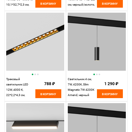
В КОРЗИНУ
В КОРЗИНУ
10,1*32,7*2,3 см,
см, черный/золото,
черный,
Elektrostandard Slim
Elektrostandard Slim
Magnetic 85101/01
Magnetic 85083/01
Трековый
Светильник 4 см,
788 ₽
1 290 ₽
светильник LED
7W, 4200K, Slim
12W, 4000 К,
Magnetic 7W 4200K
В КОРЗИНУ
В КОРЗИНУ
22*2,2*4,3 см,
Amend, черный
черный/золото,
Elektrostandard Slim
Magnetic 85103/01