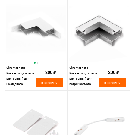
85092/00
Elektrostandard
Slim Magnetic
Slim Magnetic
200 ₽
200 ₽
Коннектор угловой
Коннектор угловой
внутренний для
внутренний для
В КОРЗИНУ
В КОРЗИНУ
накладного
встраиваемого
шинопровода
шинопровода
белый 85091/00
белый 85093/00
85091/00
85093/00
Elektrostandard
Elektrostandard