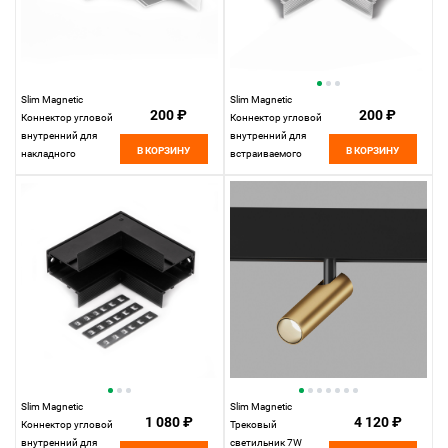
Slim Magnetic
Slim Magnetic
200 ₽
200 ₽
Коннектор угловой
Коннектор угловой
внутренний для
внутренний для
В КОРЗИНУ
В КОРЗИНУ
накладного
встраиваемого
шинопровода
шинопровода
белый 85091/11
белый 85093/11
Elektrostandard
Elektrostandard
Slim Magnetic
Slim Magnetic
1 080 ₽
4 120 ₽
Коннектор угловой
Трековый
внутренний для
светильник 7W