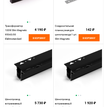
Трансформатор
Соединительная
4 190 ₽
142 ₽
100W Slim Magnetic
планка узкая для
95043/00
шинопровода 1 шт.
В КОРЗИНУ
В КОРЗИНУ
Elektrostandard
Slim Magnetic
85100/00
Elektrostandard
Шинопровод
Шинопровод
5 730 ₽
1 920 ₽
встраиваемый
встраиваемый