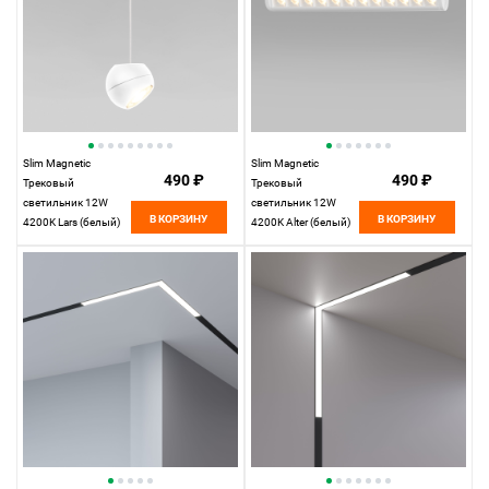
Slim Magnetic
Slim Magnetic
490 ₽
490 ₽
Трековый
Трековый
светильник 12W
светильник 12W
В КОРЗИНУ
В КОРЗИНУ
4200K Lars (белый)
4200K Alter (белый)
85033/01
85049/01 85049/01
Elektrostandard
Elektrostandard