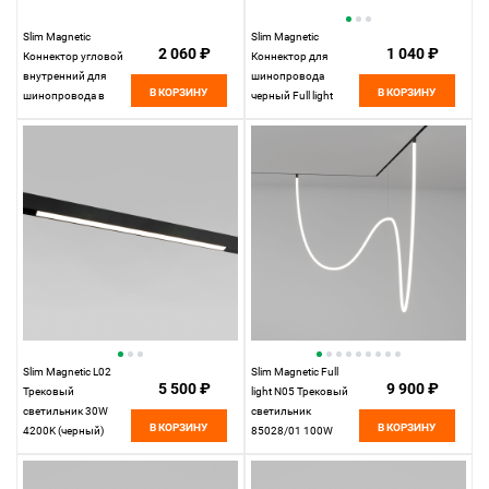
Slim Magnetic
Slim Magnetic
2 060 ₽
1 040 ₽
Коннектор угловой
Коннектор для
внутренний для
шинопровода
В КОРЗИНУ
В КОРЗИНУ
шинопровода в
черный Full light
натяжной потолок
85102/00
(черный) 85124/00
Elektrostandard
85124/00
Elektrostandard
Slim Magnetic L02
Slim Magnetic Full
5 500 ₽
9 900 ₽
Трековый
light N05 Трековый
светильник 30W
светильник
В КОРЗИНУ
В КОРЗИНУ
4200K (черный)
85028/01 100W
85034/01 85034/01
4200K
Elektrostandard
Elektrostandard