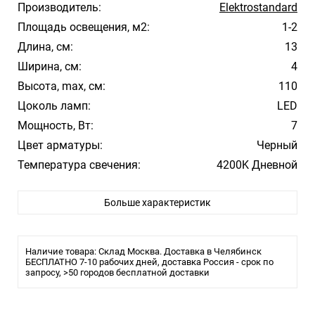
Производитель:
Elektrostandard
Площадь освещения, м2:
1-2
Длина, см:
13
Ширина, см:
4
Высота, max, см:
110
Цоколь ламп:
LED
Мощность, Вт:
7
Цвет арматуры:
Черный
Температура свечения:
4200K Дневной
Стиль:
Модерн
Больше характеристик
Помещение:
Большой зал, Гостиная, Кухня, Спальня
Влагозащита:
IP20
Лампочки в комплекте:
Да
Наличие товара: Склад Москва. Доставка в Челябинск
Тип
БЕСПЛАТНО 7-10 рабочих дней, доставка Россия - срок по
Трековая/шинная/струнная
запросу, >50 городов бесплатной доставки
светильника:
система
Угол рассеивания: 43 °