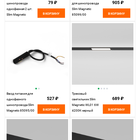
79 ₽
905 ₽
шинопровода
для шинопровода
однофазная 2 шт.
Slim Magnetic
В КОРЗИНУ
В КОРЗИНУ
Slim Magnetic
85099/00
85089/00
Elektrostandard
Elektrostandard
Ввод питания для
Трековый
527 ₽
689 ₽
однофазного
светильник Slim
шинопровода Slim
Magnetic WL01 6W
В КОРЗИНУ
В КОРЗИНУ
Magnetic 85095/00
4200K черный
Elektrostandard
85007/01
Elektrostandard