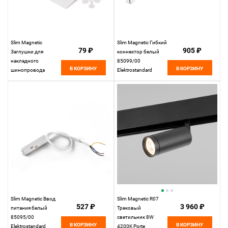
Slim Magnetic
Slim Magnetic Гибкий
79 ₽
905 ₽
Заглушки для
коннектор белый
накладного
85099/00
В КОРЗИНУ
В КОРЗИНУ
шинопровода
Elektrostandard
белые (2 шт.)
85089/00
Elektrostandard
Slim Magnetic Ввод
Slim Magnetic R07
527 ₽
3 960 ₽
питания белый
Трековый
85095/00
светильник 8W
В КОРЗИНУ
В КОРЗИНУ
Elektrostandard
4200K Porte