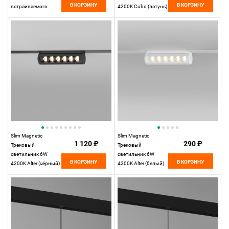
В КОРЗИНУ
В КОРЗИНУ
встраиваемого
4200K Cubo (латунь)
шинопровода
85035/01
85093/11
Elektrostandard
Elektrostandard
Slim Magnetic
Slim Magnetic
1 120 ₽
290 ₽
Трековый
Трековый
светильник 6W
светильник 6W
В КОРЗИНУ
В КОРЗИНУ
4200K Alter (чёрный)
4200K Alter (белый)
85048/01
85048/01
Elektrostandard
Elektrostandard