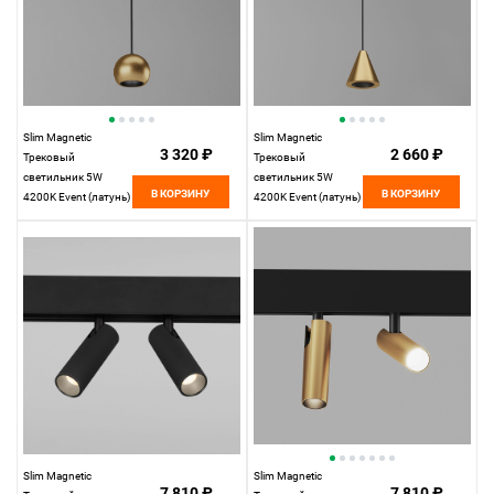
Slim Magnetic
Slim Magnetic
3 320 ₽
2 660 ₽
Трековый
Трековый
светильник 5W
светильник 5W
В КОРЗИНУ
В КОРЗИНУ
4200K Event (латунь)
4200K Event (латунь)
85040/01 85040/01
85039/01
Elektrostandard
Elektrostandard
Slim Magnetic
Slim Magnetic
7 810 ₽
7 810 ₽