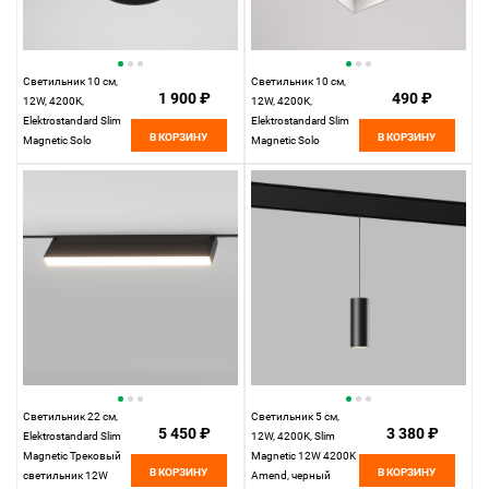
Светильник 10 см,
Светильник 10 см,
1 900 ₽
490 ₽
12W, 4200K,
12W, 4200K,
Elektrostandard Slim
Elektrostandard Slim
В КОРЗИНУ
В КОРЗИНУ
Magnetic Solo
Magnetic Solo
85054/01, белый
(белый) 85055/01,
белый
Светильник 22 см,
Светильник 5 см,
5 450 ₽
3 380 ₽
Elektrostandard Slim
12W, 4200K, Slim
Magnetic Трековый
Magnetic 12W 4200K
В КОРЗИНУ
В КОРЗИНУ
светильник 12W
Amend, черный