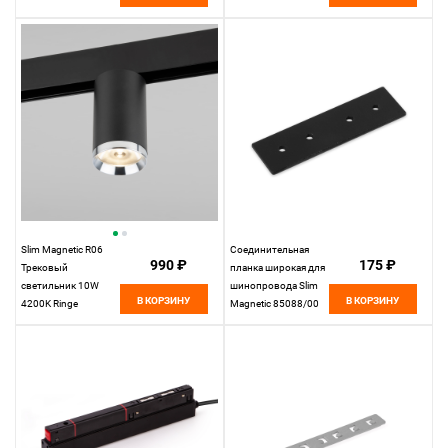
(черный) 85507/01
Elektrostandard
Slim Magnetic R06
Соединительная
990 ₽
175 ₽
Трековый
планка широкая для
светильник 10W
шинопровода Slim
В КОРЗИНУ
В КОРЗИНУ
4200K Ringe
Magnetic 85088/00
(черный/серебро)
Elektrostandard
85506/01
Elektrostandard