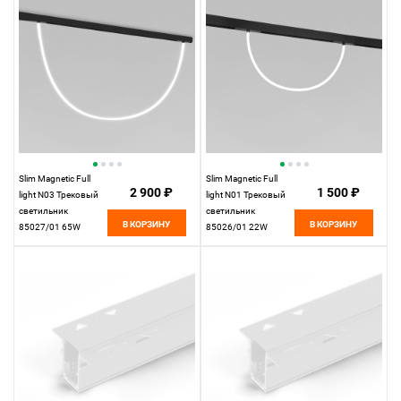
Slim Magnetic Full
Slim Magnetic Full
2 900 ₽
1 500 ₽
light N03 Трековый
light N01 Трековый
светильник
светильник
В КОРЗИНУ
В КОРЗИНУ
85027/01 65W
85026/01 22W
4200K
4200K
Elektrostandard
Elektrostandard