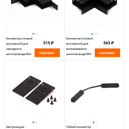
Коннектор угловой
Коннектор угловой
515 ₽
563 ₽
внутренний для
внутренний для
накладного
встраиваемого
В КОРЗИНУ
В КОРЗИНУ
шинопровода Slim
шинопровода Slim
Magnetic 85091/00
Magnetic 85093/00
Elektrostandard
Elektrostandard
Заглушка для
Гибкий коннектор