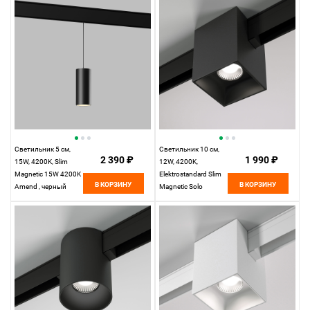
Magnetic 85103/01
Светильник 5 см,
Светильник 10 см,
2 390 ₽
1 990 ₽
15W, 4200K, Slim
12W, 4200K,
Magnetic 15W 4200K
Elektrostandard Slim
В КОРЗИНУ
В КОРЗИНУ
Amend , черный
Magnetic Solo
85055/01, черный