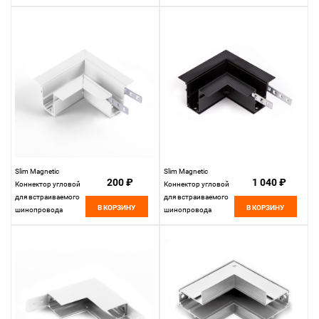
4200K Kos, черный
Slim Magnetic
Slim Magnetic
200 ₽
1 040 ₽
Коннектор угловой
Коннектор угловой
для встраиваемого
для встраиваемого
В КОРЗИНУ
В КОРЗИНУ
шинопровода
шинопровода
белый 85092/11
85092/11
Elektrostandard
Elektrostandard