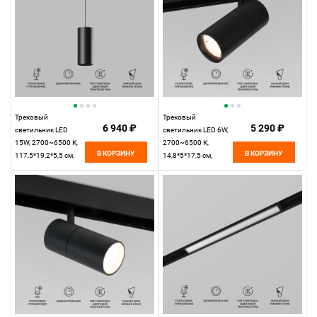
Трековый
Трековый
6 940 ₽
5 290 ₽
светильник LED
светильник LED 6W,
15W, 2700~6500 К,
2700~6500 К,
В КОРЗИНУ
В КОРЗИНУ
117,5*19,2*5,5 см,
14,8*5*17,5 см,
черный,
черный,
Elektrostandard Slim
Elektrostandard Slim
Magnetic 85073/01
Magnetic 85074/01