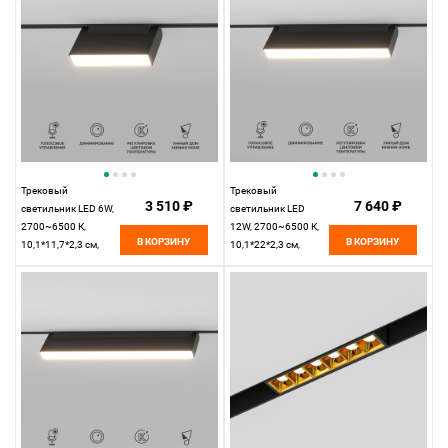
Трековый
Трековый
3 510 ₽
7 640 ₽
светильник LED 6W,
светильник LED
2700~6500 К,
12W, 2700~6500 К,
В КОРЗИНУ
В КОРЗИНУ
10,1*11,7*2,3 см,
10,1*22*2,3 см,
черный,
черный,
Elektrostandard Slim
Elektrostandard Slim
Magnetic 85081/01
Magnetic 85082/01