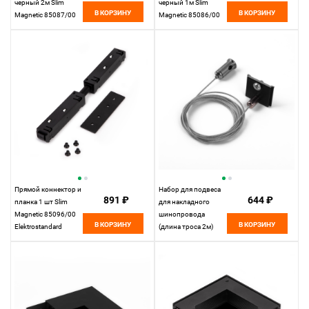
черный 2м Slim
черный 1м Slim
В КОРЗИНУ
В КОРЗИНУ
Magnetic 85087/00
Magnetic 85086/00
Elektrostandard
Elektrostandard
Прямой коннектор и
Набор для подвеса
891 ₽
644 ₽
планка 1 шт Slim
для накладного
Magnetic 85096/00
шинопровода
В КОРЗИНУ
В КОРЗИНУ
Elektrostandard
(длина троса 2м)
Slim Magnetic
85094/00
Elektrostandard