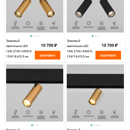
Трековый
Трековый
10 700 ₽
10 700 ₽
светильник LED
светильник LED
14W, 2700~6500 К,
14W, 2700~6500 К,
В КОРЗИНУ
В КОРЗИНУ
15,8*18,4*3,5 см,
15,8*18,4*3,5 см,
латунь,
черный,
Elektrostandard Slim
Elektrostandard Slim
Magnetic 85056/01
Magnetic 85056/01
Трековый
Трековый