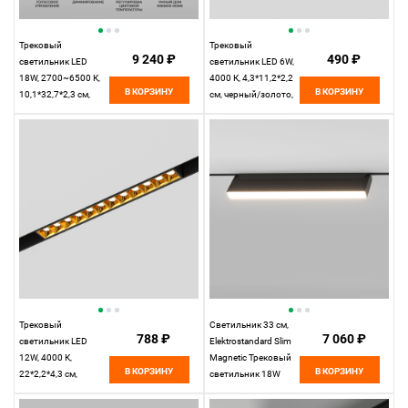
Трековый
Трековый
9 240 ₽
490 ₽
светильник LED
светильник LED 6W,
18W, 2700~6500 К,
4000 К, 4,3*11,2*2,2
В КОРЗИНУ
В КОРЗИНУ
10,1*32,7*2,3 см,
см, черный/золото,
черный,
Elektrostandard Slim
Elektrostandard Slim
Magnetic 85101/01
Magnetic 85083/01
Трековый
Светильник 33 см,
788 ₽
7 060 ₽
светильник LED
Elektrostandard Slim
12W, 4000 К,
Magnetic Трековый
В КОРЗИНУ
В КОРЗИНУ
22*2,2*4,3 см,
светильник 18W
черный/золото,
4200K Kos, черный
Elektrostandard Slim