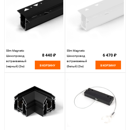
Slim Magnetic
Slim Magnetic
8 440 ₽
6 470 ₽
Шинопровод
Шинопровод
встраиваемый
встраиваемый
В КОРЗИНУ
В КОРЗИНУ
(черный) (3м)
(белый) (3м)
85128/00 85128/00
85128/00 85128/00
Elektrostandard
Elektrostandard