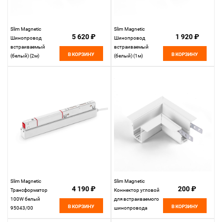
Slim Magnetic
Slim Magnetic
5 620 ₽
1 920 ₽
Шинопровод
Шинопровод
встраиваемый
встраиваемый
В КОРЗИНУ
В КОРЗИНУ
(белый) (2м)
(белый) (1м)
85087/00
85086/00
Elektrostandard
Elektrostandard
Slim Magnetic
Slim Magnetic
4 190 ₽
200 ₽
Трансформатор
Коннектор угловой
100W белый
для встраиваемого
В КОРЗИНУ
В КОРЗИНУ
95043/00
шинопровода
Elektrostandard
белый 85092/00