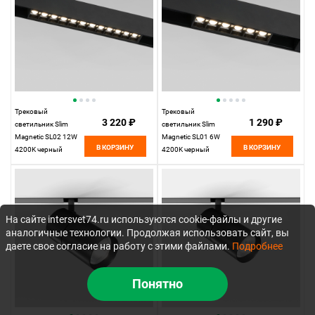
Трековый
Трековый
3 220 ₽
1 290 ₽
светильник Slim
светильник Slim
Magnetic SL02 12W
Magnetic SL01 6W
В КОРЗИНУ
В КОРЗИНУ
4200K черный
4200K черный
85005/01
85004/01
Elektrostandard
Elektrostandard
На сайте intersvet74.ru используются cookie-файлы и другие
аналогичные технологии. Продолжая использовать сайт, вы
даете свое согласие на работу с этими файлами.
Подробнее
Понятно