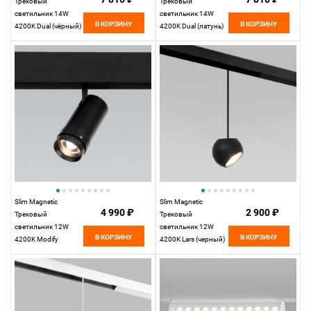
Трековый
Трековый
светильник 14W
светильник 14W
В КОРЗИНУ
В КОРЗИНУ
4200K Dual (чёрный)
4200K Dual (латунь)
85046/01
85046/01
Elektrostandard
Elektrostandard
Slim Magnetic
Slim Magnetic
4 990 ₽
2 900 ₽
Трековый
Трековый
светильник 12W
светильник 12W
В КОРЗИНУ
В КОРЗИНУ
4200K Modify
4200K Lars (черный)
(черный) 85042/01
85033/01
Elektrostandard
Elektrostandard