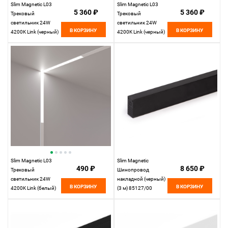
Slim Magnetic L03
Slim Magnetic L03
5 360 ₽
5 360 ₽
Трековый
Трековый
светильник 24W
светильник 24W
В КОРЗИНУ
В КОРЗИНУ
4200K Link (черный)
4200K Link (черный)
85031/01
85029/01
Elektrostandard
Elektrostandard
Slim Magnetic L03
Slim Magnetic
490 ₽
8 650 ₽
Трековый
Шинопровод
светильник 24W
накладной (черный)
В КОРЗИНУ
В КОРЗИНУ
4200K Link (белый)
(3 м) 85127/00
85029/01
85127/00
Elektrostandard
Elektrostandard